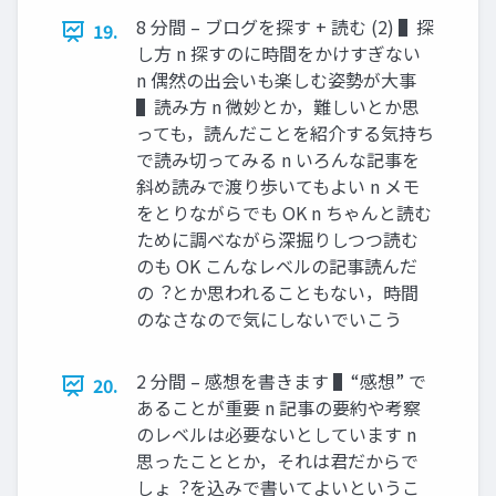
8 分間 – ブログを探す + 読む (2) ▌探
19.
し⽅ n 探すのに時間をかけすぎない
n 偶然の出会いも楽しむ姿勢が⼤事
▌読み⽅ n 微妙とか，難しいとか思
っても，読んだことを紹介する気持ち
で読み切ってみる n いろんな記事を
斜め読みで渡り歩いてもよい n メモ
をとりながらでも OK n ちゃんと読む
ために調べながら深掘りしつつ読む
のも OK こんなレベルの記事読んだ
の︖とか思われることもない，時間
のなさなので気にしないでいこう
2 分間 – 感想を書きます ▌“感想” で
20.
あることが重要 n 記事の要約や考察
のレベルは必要ないとしています n
思ったこととか，それは君だからで
しょ︖を込みで書いてよいというこ