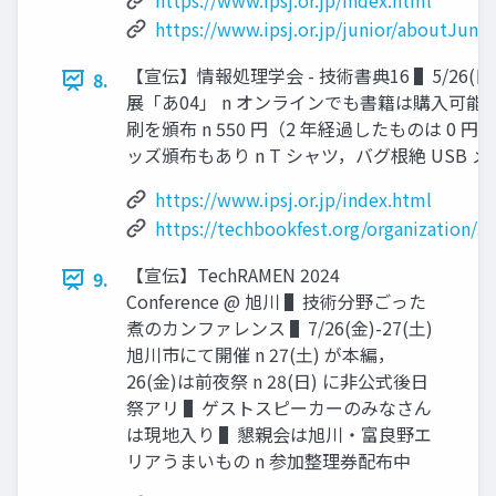
https://www.ipsj.or.jp/index.html
https://www.ipsj.or.jp/junior/aboutJunio
【宣伝】情報処理学会 - 技術書典16 ▌5/26(
8.
展「あ04」 n オンラインでも書籍は購⼊可能
刷を頒布 n 550 円（2 年経過したものは 0 
ッズ頒布もあり n T シャツ，バグ根絶 USB 
https://www.ipsj.or.jp/index.html
https://techbookfest.org/organization/
【宣伝】TechRAMEN 2024
9.
Conference @ 旭川 ▌技術分野ごった
煮のカンファレンス ▌7/26(⾦)-27(⼟)
旭川市にて開催 n 27(⼟) が本編，
26(⾦)は前夜祭 n 28(⽇) に⾮公式後⽇
祭アリ ▌ゲストスピーカーのみなさん
は現地⼊り ▌懇親会は旭川・富良野エ
リアうまいもの n 参加整理券配布中