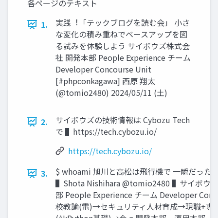
各ページのテキスト
実践︕「テックブログを読む会」 ⼩さ
1.
な変化の積み重ねでベースアップを図
る試みを体験しよう サイボウズ株式会
社 開発本部 People Experience チーム
Developer Concourse Unit
[#phpconkagawa] ⻄原 翔太
(@tomio2480) 2024/05/11 (⼟)
サイボウズの技術情報は Cybozu Tech
2.
で ▌https://tech.cybozu.io/
https://tech.cybozu.io/
$ whoami 旭川と⾼松は⾶⾏機で ⼀瞬だっ
3.
▌Shota Nishihara @tomio2480 ▌サイ
部 People Experience チーム Developer Conco
校教諭(電)→セキュリティ⼈材育成→現職+専