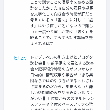
ことで話すことの満⾜度を⾼める設
計をしたかった n ⾃分の意⾒や感想
を⽂字化して向き合う時間が肝だと
考えている n 「書く」に対して「話
す」はやり直しが効かないので難し
い n ⼀度やり直しが効く「書く」を
経ることで，すらすら話す準備を整
えられるはず
トップレベルの引き上げとブログを
27.
読む会 ▌事前準備を必要とする読書
会や記事紹介時間の⽅がいいかも n
⽇常的に情報収集や学習ができる集
団ならではのやり⽅がある n わざわ
ざ集まるのだから，集まらないと難
しい感想戦のみをやるみたいなほう
がいい ▌上位層からのスキルトラン
スファーや全体のベースアップの難