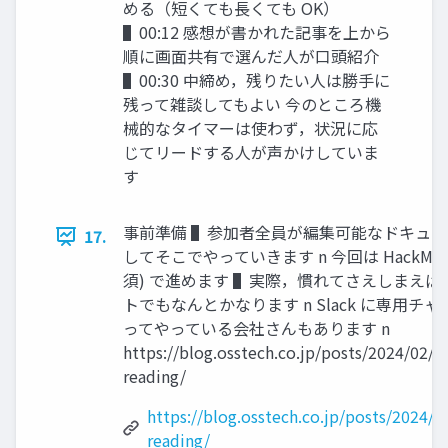
める（短くても⻑くても OK）
▌00:12 感想が書かれた記事を上から
順に画⾯共有で選んだ⼈が⼝頭紹介
▌00:30 中締め，残りたい⼈は勝⼿に
残って雑談してもよい 今のところ機
械的なタイマーは使わず，状況に応
じてリードする⼈が声かけしていま
す
事前準備 ▌参加者全員が編集可能なドキュ
17.
してそこでやっていきます n 今回は HackM
須) で進めます ▌実際，慣れてさえしまえば
トでもなんとかなります n Slack に専⽤チ
ってやっている会社さんもあります n
https://blog.osstech.co.jp/posts/2024/02/t
reading/
https://blog.osstech.co.jp/posts/2024/0
reading/