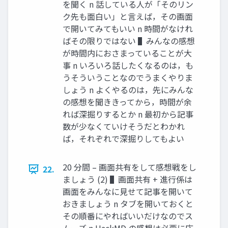
を聞く n 話している⼈が「そのリン
ク先も⾯⽩い」と⾔えば，その画⾯
で開いてみてもいい n 時間がなけれ
ばその限りではない ▌みんなの感想
が時間内におさまっていることが⼤
事 n いろいろ話したくなるのは，も
うそういうことなのでうまくやりま
しょう n よくやるのは，先にみんな
の感想を聞ききってから，時間が余
れば深掘りするとか n 最初から記事
数が少なくていけそうだとわかれ
ば，それぞれで深掘りしてもよい
20 分間 – 画⾯共有をして感想戦をし
22.
ましょう (2) ▌画⾯共有 + 進⾏係は
画⾯をみんなに⾒せて記事を開いて
おきましょう n タブを開いておくと
その順番にやればいいだけなのでス