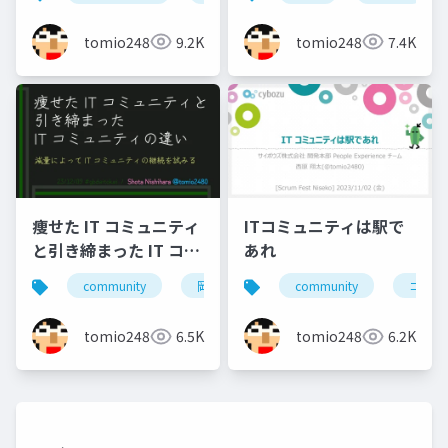
tomio2480
9.2K
tomio2480
7.4K
痩せた IT コミュニティ
ITコミュニティは駅で
と引き締まった IT コミ
あれ
ュニティの違い
community
岡山
北海道
community
旭川
コミュ
小
tomio2480
6.5K
tomio2480
6.2K