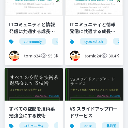
ITコミュニティと情報
ITコミュニティと情報
発信に共通する成長と
発信に共通する成長と
貢献の要素(2023年版)
貢献の要素(2024年版)
community
cybozutech
cybozutech
コミュニティ
コミュ
勉
tomio2480
55.3K
tomio2480
30.4K
すべての空間を技術系
VS スライドアップロー
勉強会にする技術
ドサービス
コミュニティ
勉強会
北海道
aosc
北海道
東京