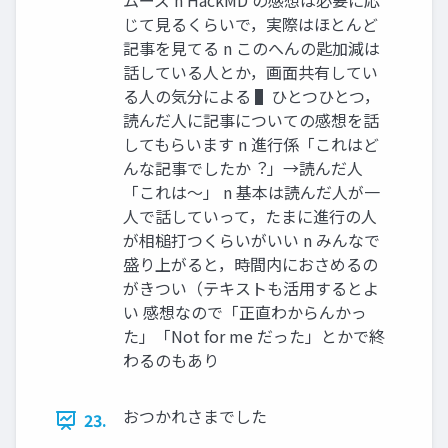
ムーズ n HackMD の感想は必要に応
じて⾒るくらいで，実際はほとんど
記事を⾒てる n このへんの匙加減は
話している⼈とか，画⾯共有してい
る⼈の気分による ▌ひとつひとつ，
読んだ⼈に記事についての感想を話
してもらいます n 進⾏係「これはど
んな記事でしたか︖」→読んだ⼈
「これは〜」 n 基本は読んだ⼈が⼀
⼈で話していって，たまに進⾏の⼈
が相槌打つくらいがいい n みんなで
盛り上がると，時間内におさめるの
がきつい（テキストも活⽤するとよ
い 感想なので「正直わからんかっ
た」「Not for me だった」とかで終
わるのもあり
おつかれさまでした
23.