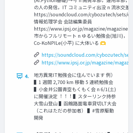
(AI:Python基礎)→今 n 開発本部，運⽤本
の⼈の発信，IT コミュニティ出没 n 流氷交
https://soundcloud.com/cybozutech/sets/dri
情報処理学会 会誌編集委員
https://www.ipsj.or.jp/magazine/magazi
市からフルリモート n ゆるい勉強会(旭川)，Fur
Co-KoNPILe(⼩平) に⼤体いる 🫶
https://soundcloud.com/cybozutech/sets/
https://www.ipsj.or.jp/magazine/magazi
地⽅異常IT勉強会に住んでいます 例）
4.
▌1 週間 2,700 km 移動 5 連続勉強会
▌⼩⾦井公園⻘空もくもく会 n 6/1(⼟)
に開催決定︕︕︕ ▌スターリンク持参
⼤雪⼭登⼭ ▌函館路⾯電⾞貸切LT⼤会
（これはただの参加者） ▌#雪原駆動
開発