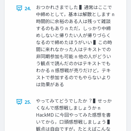
おつかれさまでした ▌通常はここで
24.
中締めとして，基本は解散とします n
時間的に余裕のある⼈は残って雑談
するのもあり n ただ，しっかり中締
めしないと帰りたい⼈が帰りづらく
なるので締めたほうがいい ▌この時
間に来れなかった⼈はテキストでの
⾮同期参加も可能 n 他の⼈がどうい
う観点で読んだのかはテキストでも
わかる n 感想戦が売りだけど，テキ
ストで参加するのでもやらないより
は効果がある
やってみてどうでしたか︖ ▌せっか
25.
くなんで感想戦しましょうか n
HackMD に今回やってみた感想を書
いてから，⼝頭感想戦しましょう ▌
観点は⾃由ですが，たとえばこんな