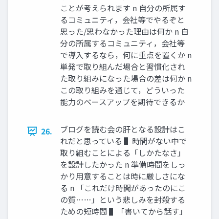
ことが考えられます n ⾃分の所属す
るコミュニティ，会社等でやるぞと
思った/思わなかった理由は何か n ⾃
分の所属するコミュニティ，会社等
で導⼊するなら，何に重点を置くか n
単発で取り組んだ場合と習慣化され
た取り組みになった場合の差は何か n
この取り組みを通じて，どういった
能⼒のベースアップを期待できるか
ブログを読む会の肝となる設計はこ
26.
れだと思っている ▌時間がない中で
取り組むことによる「しかたなさ」
を設計したかった n 準備時間をしっ
かり⽤意することは時に厳しさにな
る n 「これだけ時間があったのにこ
の質……」という悲しみを封殺する
ための短時間 ▌「書いてから話す」