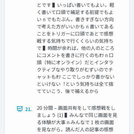
とです ▌いっぱい書いてもよい，軽
く書いて⼝頭で補⾜する前提でもよ
い n でもたぶん，書きすぎない⽅向
で考えた⽅がいいかも n 書いてある
ことをトリガーに⼝頭であとで感想
戦する気持ちで⾏くくらいの気持ち
で ▌時間が余れば，他の⼈のところ
にコメントを書きに⾏くのもｵﾂ n ⼝
頭（特にオンライン）だとインタラ
クティブなやり取りがむずいのでチ
ャットもｵﾂ ここでしっかり書かない
といけない︕という気持ちは全て捨
てていこう．後で補えるから
20 分間 – 画⾯共有をして感想戦をし
21.
ましょう (1) ▌みんなで同じ画⾯を⾒
る体験が⼤事 n みんなで 1 枚の画⾯
を⾒ながら，読んだ⼈の記事の感想