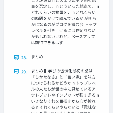
しさがある n どのように本や読む記
事を選定し， n どういった観点で， n
どれくらいの物量を， n どれくらい
の時間をかけて読んでいるか が明ら
かになるのがブログを読む会 トップ
レベルを引き上げるには物⾜りない
かもしれないけれど，ベースアップ
は期待できるはず
まとめ
28.
まとめ ▌学びの習慣化最初の壁は
29.
「しかたなさ」と「⾔い訳」を味⽅
につけられるかどうか n トップレベ
ルの⼈たちが世の中に⾒せているア
ウトプットやインプットが強すぎる n
いきなりそれを⽬指すから⼼が折れ
る n それくらいやらないと「意味な