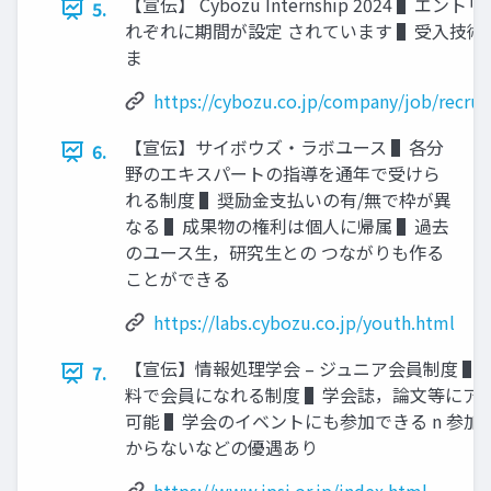
【宣伝】 Cybozu Internship 2024 ▌エント
5.
れぞれに期間が設定 されています ▌受⼊技術
ま
https://cybozu.co.jp/company/job/recrui
【宣伝】サイボウズ・ラボユース ▌各分
6.
野のエキスパートの指導を通年で受けら
れる制度 ▌奨励⾦⽀払いの有/無で枠が異
なる ▌成果物の権利は個⼈に帰属 ▌過去
のユース⽣，研究⽣との つながりも作る
ことができる
https://labs.cybozu.co.jp/youth.html
【宣伝】情報処理学会 – ジュニア会員制度 ▌
7.
料で会員になれる制度 ▌学会誌，論⽂等にア
可能 ▌学会のイベントにも参加できる n 参加
からないなどの優遇あり