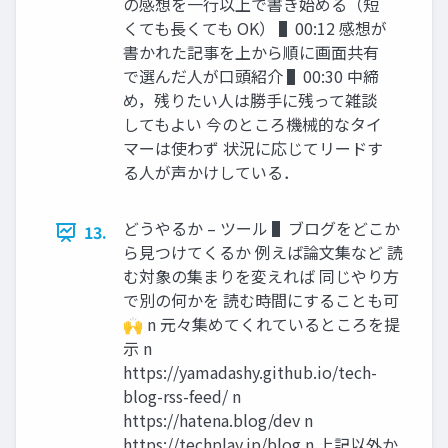
の感想を⼀⾏以上で書き始める（短
くても⻑くても OK） ▌00:12 感想が
書かれた記事を上から順に画⾯共有
で選んだ⼈が⼝頭紹介 ▌00:30 中締
め，残りたい⼈は勝⼿に残って雑談
してもよい 今のところ機械的なタイ
マーは使わず 状況に応じてリードす
る⼈が声かけしている．
どうやるか – ツール ▌ブログをどこか
13.
ら⾒つけてくるか 例えば論⽂集など 読
む対象の集まりを変えれば 同じやり⽅
で別の何かを 読む時間にすることも可
🙌 n 元々集めてくれているところを提
⽰ n
https://yamadashy.github.io/tech-
blog-rss-feed/ n
https://hatena.blog/dev n
https://techplay.jp/blog n 上記以外か