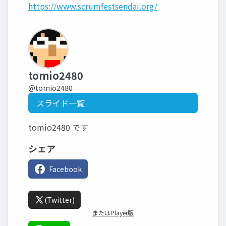
https://www.scrumfestsendai.org/
tomio2480
@tomio2480
スライド一覧
tomio2480 です
シェア
Facebook
(Twitter)
またはPlayer版