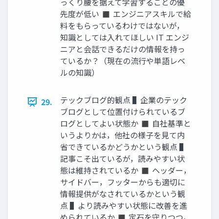
っくり腰を据えて学習することの優
先度が低い ◼ エンジニアスキルで給
料をもらっているわけではないが，
知識としては入れてほしい IT エンジ
ニアと会話できるだけの情報を持っ
ているか？（現在の流行や単語レベ
ルの知識）
テックブログ的観点 ▌企業のテック
29.
ブログとして位置付けられているブ
ログとしてよい状態か ◼ 自社基準と
いうよりかは，他社の様子を見て内
省できているかどうかという観点 ▌
記事こそ出ているが，読みやすい状
態は維持されているか ◼ ヘッダー，
サイドバー，フッターからも適切に
情報提供がなされているかという観
点 ▌より読みやすい状態に改善を進
められているか ◼ 定石を守りつつ，