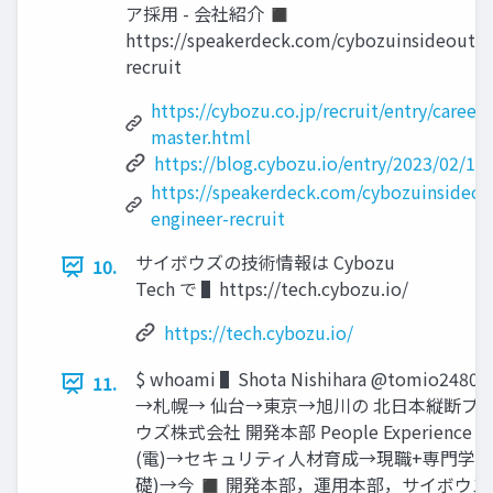
ア採用 - 会社紹介 ◼
https://speakerdeck.com/cybozuinsideout/c
recruit
https://cybozu.co.jp/recruit/entry/career
master.html
https://blog.cybozu.io/entry/2023/02/14
https://speakerdeck.com/cybozuinsideou
engineer-recruit
サイボウズの技術情報は Cybozu
10.
Tech で ▌https://tech.cybozu.io/
https://tech.cybozu.io/
$ whoami ▌Shota Nishihara @tomio
11.
→札幌→ 仙台→東京→旭川の 北日本縦断プ
ウズ株式会社 開発本部 People Experienc
(電)→セキュリティ人材育成→現職+専門学校講師(
礎)→今 ◼ 開発本部，運用本部，サイボウ