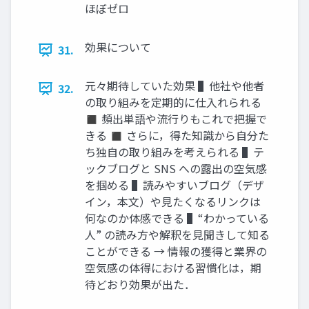
ほぼゼロ
効果について
31.
元々期待していた効果 ▌他社や他者
32.
の取り組みを定期的に仕入れられる
◼ 頻出単語や流行りもこれで把握で
きる ◼ さらに，得た知識から自分た
ち独自の取り組みを考えられる ▌テ
ックブログと SNS への露出の空気感
を掴める ▌読みやすいブログ（デザ
イン，本文）や見たくなるリンクは
何なのか体感できる ▌“わかっている
人” の読み方や解釈を見聞きして知る
ことができる → 情報の獲得と業界の
空気感の体得における習慣化は，期
待どおり効果が出た．