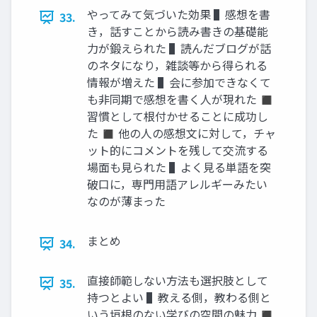
やってみて気づいた効果 ▌感想を書
33.
き，話すことから読み書きの基礎能
力が鍛えられた ▌読んだブログが話
のネタになり，雑談等から得られる
情報が増えた ▌会に参加できなくて
も非同期で感想を書く人が現れた ◼
習慣として根付かせることに成功し
た ◼ 他の人の感想文に対して，チャ
ット的にコメントを残して交流する
場面も見られた ▌よく見る単語を突
破口に，専門用語アレルギーみたい
なのが薄まった
まとめ
34.
直接師範しない方法も選択肢として
35.
持つとよい ▌教える側，教わる側と
いう垣根のない学びの空間の魅力 ◼