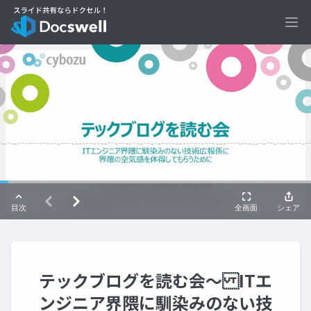
Ope
テックブログを読む会〜 ITエ
ンジニア界隈に馴染みのない技