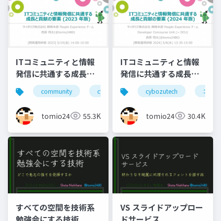
ITコミュニティと情報
ITコミュニティと情報
発信に共通する成長と
発信に共通する成長と
貢献の要素(2023年版)
貢献の要素(2024年版)
community
cybozutech
cybozutech
コミュニティ
コミュ
勉
tomio2480
55.3K
tomio2480
30.4K
すべての空間を技術系
VS スライドアップロー
勉強会にする技術
ドサービス