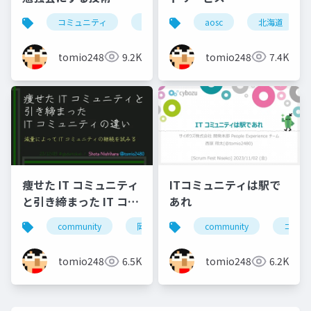
コミュニティ
勉強会
北海道
aosc
北海道
東京
tomio2480
9.2K
tomio2480
7.4K
痩せた IT コミュニティ
ITコミュニティは駅で
と引き締まった IT コミ
あれ
ュニティの違い
community
岡山
北海道
community
旭川
コミュ
小
tomio2480
6.5K
tomio2480
6.2K