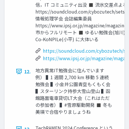
信，IT コミュニティ出没 ◼ 流氷交差点よろ
https://soundcloud.com/cybozutech/sets/d
情報処理学会 会誌編集委員
https://www.ipsj.or.jp/magazine/maga
市からフルリモート ◼ ゆるい勉強会(旭川)，Fu
Co-KoNPILe(小平) に大体いる
https://soundcloud.com/cybozutech/sets
https://www.ipsj.or.jp/magazine/magaz
地方異常IT勉強会に住んでいます
12.
例） ▌1 週間 2,700 km 移動 5 連続
勉強会 ▌小金井公園青空もくもく会
▌スターリンク持参大雪山登山 ▌函
館路面電車貸切LT大会（これはただ
の参加者） ▌#雪原駆動開発 ◼ 冬も
美瑛で合宿やりましょうね
TechRAMEN 2024 Conference という