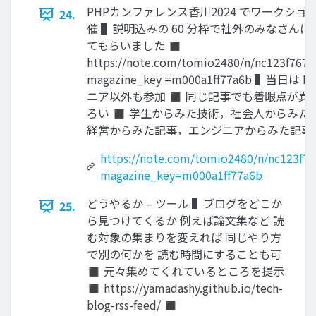
PHPカンファレンス香川2024 でワークショ
24.
催 ▌説明込みの 60 分枠で社外のみなさん
てもらいました ◼
https://note.com/tomio2480/n/nc123f7671
magazine_key =m000a1ff77a6b ▌当日は 
ニア以外も参加 ◼ 同じ記事でも着眼点が異
ろい ◼ 学生からみた技術，社会人からみた
経営からみた記事，エンジニアからみた記事
https://note.com/tomio2480/n/nc123f7
magazine_key=m000a1ff77a6b
どうやるか – ツール ▌ブログをどこか
25.
ら見つけてくるか 例えば論文集など 読
む対象の集まりを変えれば 同じやり方
で別の何かを 読む時間にすることも可
◼ 元々集めてくれているところを提示
◼ https://yamadashy.github.io/tech-
blog-rss-feed/ ◼