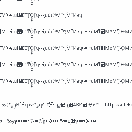
ൃ୺ ʹʮ݄ʹి‫ؾ‬ྉۚ஋্͛Β͍͠Αʯ ·ʮՈͰύιίϯ͹͔ͬΓͯ͠Δ͔Β͓฼͞Μʹ ɹɹ౔Լ࠲͠ͳ͖Ό͍͖͍͚ͯͳ͍ʯ ͓ʮύιίϯͬͯͦΜͳྉ͔͔ۚΜͳ͘Ͷʁʯ
ൃ୺ ʹʮ݄ʹి‫ؾ‬ྉۚ஋্͛Β͍͠Αʯ ·ʮՈͰύιίϯ͹͔ͬΓͯ͠Δ͔Β͓฼͞Μʹ ɹɹ౔Լ࠲͠ͳ͖Ό͍͖͍͚ͯͳ͍ʯ ͓ʮύιίϯͬͯͦΜͳྉ͔͔ۚΜͳ͘Ͷʁʯ ·ʮͦΜͳ΋ΜଌΜͳ͍ͱ
ճ࿏ਤ ༗ޮిྗ͚ͩଌΕ͹ ͋ͱ͸‫͢ࢉܭ‬Ε͹͍͍ ʜʜ͚ͩͲ ͔ͤͬ͘ͳͷͰ ʮൽ૬ిྗʯ͔Β ʮফඅిྗʯΛࢉग़
DI͘Β͍͔ͩͬͨͳʜʜʣ ిѹɿ7 ిྲྀɿ" ྗ཰ɿ