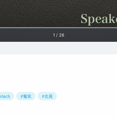
otech
#電気
#北見