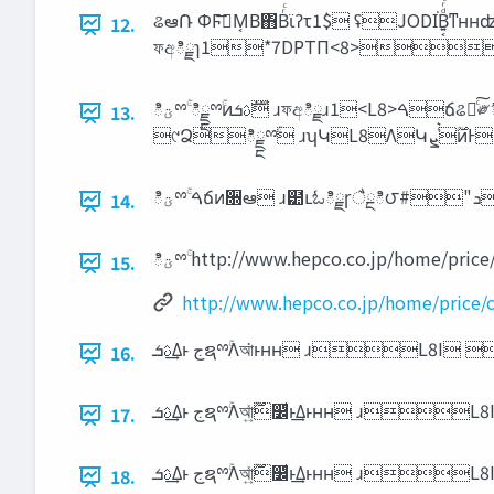
ଌఆ݁Ռ ΦϜࢠ͞Μ͔Β΋Βͬͨϊʔτ1$ ʢJODI͘Β͍͔ͩͬͨͳʜʜʣ ిѹɿ77 ిྲྀɿ*" ྗ཰ɿDPTП
12.
ফඅిྗɿ1*7DPTП<8>
ి‫ؾ‬ྉۚ ిྗྔྉۚͷ‫ࣜࢉܭ‬ ɹফඅిྗɹ1<L8>ࠓճଌఆͨ͠༗ޮిྗ ɹ࢖༻࣌ؒɹU<I>ඵ΍෼Ͱ͸ͳ࣌͘ ɹ୯ՁɹɹɹQ<ԁ>ԁɼમ·Ͱܾ·͍ͬͯΔ ফඅిྗ ࢖༻࣌ؒ
13.
14.
ిؾྉۚ http://www.hepco.co.jp/home/price/
15.
http://www.hepco.co.jp/home/price/c
͢ࢉܭΔͱ جຊྉۚΛআ͘ͱʜʜ ɹL8I
16.
‫͢ࢉܭ‬Δͱ ‫ج‬ຊྉۚΛআ͍ͯ࣌ؒ෼ͩͱ͢
17.
18.