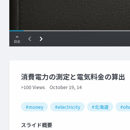
消費電力の測定と電気料金の算出
>100 Views
October 19, 14
#money
#electricity
#北海道
#oh
スライド概要