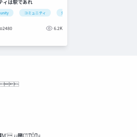
ニティは駅であれ
nity
コミュニティ
勉強会
北海道
cybozu
平市
富良野
勉強会
コミュニティ
o2480
6.2K
‫‬UPNJP
ൃ୺ ʹʮ݄ʹి‫ؾ‬ྉۚ஋্͛Β͍͠Αʯ ·ʮՈͰύιίϯ͹͔ͬΓͯ͠Δ͔Β͓฼͞Μʹ ɹɹ౔Լ࠲͠ͳ͖Ό͍͖͍͚ͯͳ͍ʯ