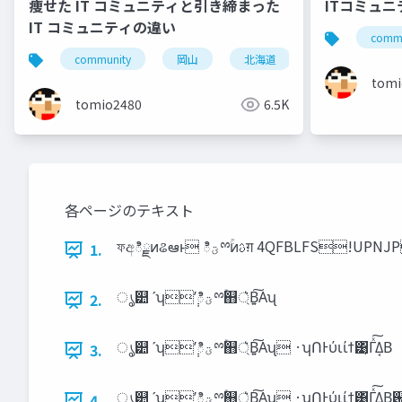
痩せた IT コミュニティと引き締まった
ITコミュ
IT コミュニティの違い
commu
community
岡山
北海道
旭川
小
tomi
tomio2480
6.5K
各ページのテキスト
ফඅిྗͷଌఆͱ ిؾྉۚͷࢉग़ 4QFBLFS!
1.
ൃ୺ ʹʮ݄ʹి‫ؾ‬ྉۚ஋্͛Β͍͠Αʯ
2.
ൃ୺ ʹʮ݄ʹి‫ؾ‬ྉۚ஋্͛Β͍͠Αʯ ·ʮՈͰύιίϯ͹͔ͬΓͯ͠Δ͔Β
3.
4.