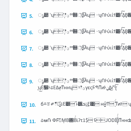
5.
6.
7.
8.
ൃ୺ ʹʮ݄ʹి‫ؾ‬ྉۚ஋্͛Β͍͠Αʯ ·ʮՈͰύιίϯ͹͔ͬΓͯ͠Δ͔Β͓฼͞Μʹ ɹɹ౔Լ࠲͠ͳ͖Ό͍͖͍͚ͯͳ͍ʯ ͓ʮύιίϯͬͯͦΜͳྉ͔͔ۚΜͳ͘Ͷʁʯ ·ʮͦΜͳ΋ΜଌΜͳ͍ͱΘ͔ΜͶ͑Αʂ ɹɹ͖ͬͱലେͳྉ͕ۚ੥‫͞ٻ‬ΕΔΜͩʂʢઈ๬ʯ
9.
͓ʮ͜Εͬͯࣗ෼ͰଌΕΔͷ͔ͳʜʜʯ ˠి‫ؾ‬γεςϜՊͳͷͰ࣮‫͢ݧ‬Δ͜ͱʹ͠·ͨ͠ɽ
10.
ଌఆ݁Ռ ΦϜࢠ͞Μ͔Β΋Βͬͨϊʔτ1$ ʢJO
11.