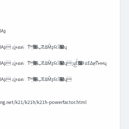
Θ͔ΜͶ͑Αʂ
ൃ୺ ʹʮ݄ʹి‫ؾ‬ྉۚ஋্͛Β͍͠Αʯ ·ʮՈͰύιίϯ͹͔ͬΓͯ͠Δ͔Β͓฼͞Μʹ ɹɹ౔Լ࠲͠ͳ͖Ό͍͖͍͚ͯͳ͍ʯ ͓ʮύιίϯͬͯͦΜͳྉ͔͔ۚΜͳ͘Ͷʁʯ ·ʮͦΜͳ΋ΜଌΜͳ͍ͱΘ͔ΜͶ͑Αʂ ɹɹ͖ͬͱലେͳྉ͕ۚ੥‫͞ٻ‬ΕΔΜͩʂʢઈ๬ʯ
ൃ୺ ʹʮ݄ʹి‫ؾ‬ྉۚ஋্͛Β͍͠Αʯ ·ʮՈͰύιίϯ͹͔ͬΓͯ͠Δ͔Β͓฼͞Μʹ ɹɹ౔Լ࠲͠ͳ͖Ό͍͖͍͚ͯͳ͍ʯ ͓ʮύιίϯͬͯͦΜͳྉ͔͔ۚΜͳ͘Ͷʁʯ ·ʮͦΜͳ΋ΜଌΜͳ͍ͱΘ͔ΜͶ͑Αʂ ɹɹ͖ͬͱലେͳྉ͕ۚ੥‫͞ٻ‬ΕΔΜͩʂʢઈ๬ʯ ͓ʮ͜Εͬͯࣗ෼ͰଌΕΔͷ͔ͳʜʜʯ
 ʮྗ཰ʯ΋ଌΒͶ͹ Ҿ༻ :: https://eleking.net/k21/k21h/k21h-powerfactor.html