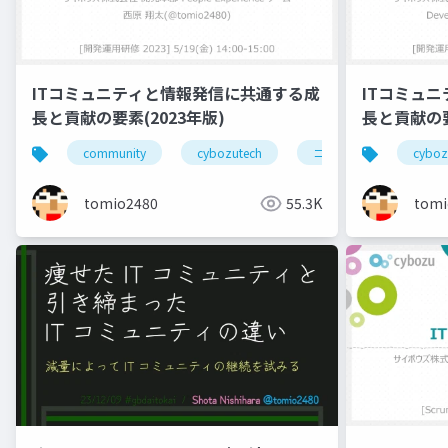
ITコミュニティと情報発信に共通する成
ITコミュ
長と貢献の要素(2023年版)
長と貢献の要
community
cybozutech
コミュニティ
cyboz
勉
tomio2480
55.3K
tomi