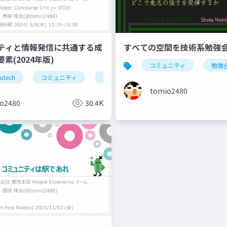
ニティと情報発信に共通する成
すべての空間を技術系勉強
素(2024年版)
コミュニティ
勉強
utech
強会
ブログ
コミュニティ
blog
勉強会
ブログ
blog
tomio2480
o2480
30.4K