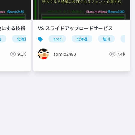
会にする技術
VS スライドアップロードサービス
会
北海道
東京
aosc
学び
北海道
旭川
スラ
カンファレンス
community
成長
9.1K
tomio2480
7.4K