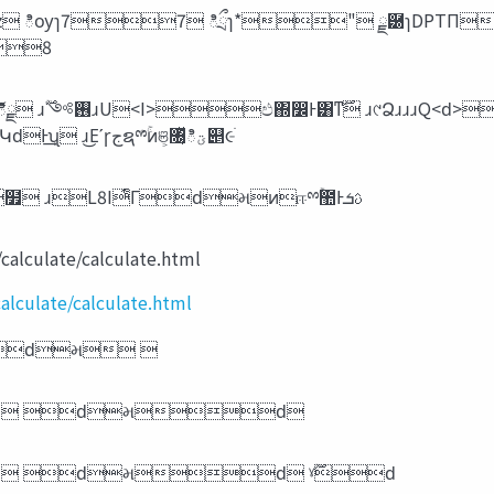
8
୯Ձిྗྔྉۚ ɹʮԿL8ΛԿ࣌ؒ‫ͨ͛ܨ‬ͷͰԿԁͰ͢ʯ ɹ͜Εʹɼ‫ج‬ຊྉۚͦͷଞ͕৐͔ͬͬͯి‫ؾ‬୅૯ֹ
‫‬calculate/calculate.html
alculate/calculate.html
‫‬‫‬ ԁમ 
Δͱʜʜ ɹL8I ԁમԁ
‫͢ࢉܭ‬Δͱ ‫ج‬ຊྉۚΛআ͍ͯ࣌ؒ෼ͩͱ͢Δͱʜʜ ɹL8I ԁમԁ ˠ࣌ؒԁ