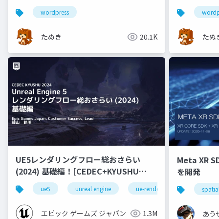
う考えるか
wordpress
wordp
たぬき
20.1K
たぬ
UE5レンダリングフロー総おさらい
Meta XR 
(2024) 基礎編！[CEDEC+KYUSHU
を開発
2024]
ue5
unreal engine
ue-rendering
spatia
エピック ゲームズ ジャパン
1.3M
あう