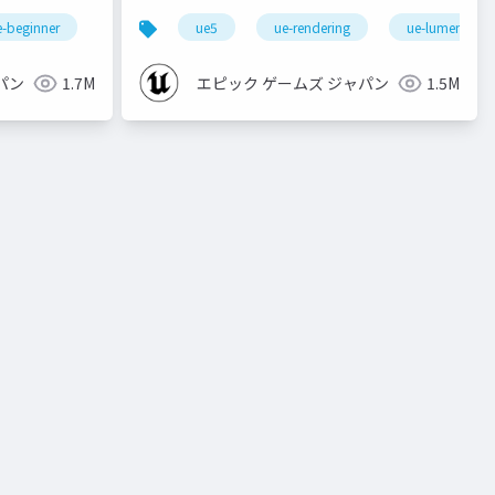
e-beginner
ue5
ue-rendering
ue-lumen
パン
1.7M
エピック ゲームズ ジャパン
1.5M
oculus integration
transformfeaturestateprovider
buildin