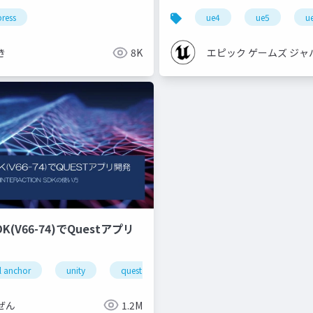
」
ress
ue4
ue5
u
き
8K
エピック ゲームズ ジャ
SDK(V66-74)でQuestアプリ
l anchor
unity
quest pro
shaperecognizeractivatestate
ぜん
1.2M