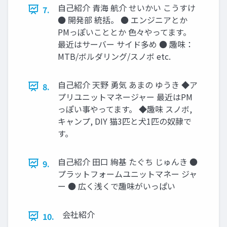
自己紹介 青海 航介 せいかい こうすけ
7.
● 開発部 統括。 ● エンジニアとか
PMっぽいこととか 色々やってます。
最近はサーバー サイド多め ● 趣味：
MTB/ボルダリング/スノボ etc.
自己紹介 天野 勇気 あまの ゆうき ◆ア
8.
プリユニットマネージャー 最近はPM
っぽい事やってます。 ◆趣味 スノボ,
キャンプ, DIY 猫3匹と犬1匹の奴隷で
す。
自己紹介 田口 絢基 たぐち じゅんき ●
9.
プラットフォームユニットマネー ジャ
ー ● 広く浅くで趣味がいっぱい
会社紹介
10.