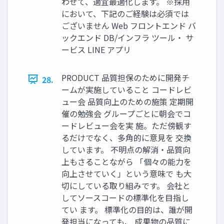
わせて、適宜最適化します。 ※採用
において、下記のご経験は必須では
ございません Web フロントエンド バ
ックエンド DB/インフラ ツール・ サ
ービス LINE アプリ
PRODUCT 品質担保のために開発チ
28.
ームが実施していること コードレビ
ュー会 品質向上のための施策 定期開
催の勉強会 グループごとに朝会でコ
ードレビュー会を実 施。ただ傍観す
るだけでなく、多角的に意見を 交換
しています。 不明点の解消・品質向
上もさることながら 「個々の能力を
向上させていく」という意味で も大
切にしている取り組みです。 会社と
してソースコードの標準化を目指し
てい ます。 標準化の目的は、誰が開
発担当になっても、 成果物の品質に