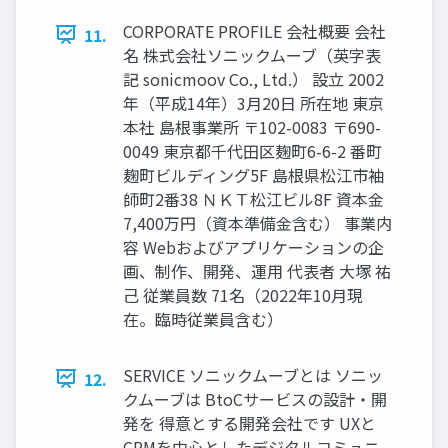
CORPORATE PROFILE 会社概要 会社
11.
名 株式会社ソニックムーブ（英字表
記 sonicmoov Co., Ltd.） 設立 2002
年（平成14年）3月20日 所在地 東京
本社 島根事業所 〒102-0083 〒690-
0049 東京都千代⽥区麹町6-6-2 番町
麹町ビルディング5F 島根県松江市袖
師町2番38 ＮＫＴ松江ビル8F 資本金
7,400万円（資本準備金含む） 事業内
容 Webおよびアプリケーションの企
画、制作、開発、運用 代表者 大塚 祐
己 従業員数 71名（2022年10月現
在。臨時従業員含む）
SERVICE ソニックムーブとは ソニッ
12.
クムーブは BtoCサービスの設計・開
発を 得意とする開発会社です UXと
CRMを中心としたデジタルコミュニ