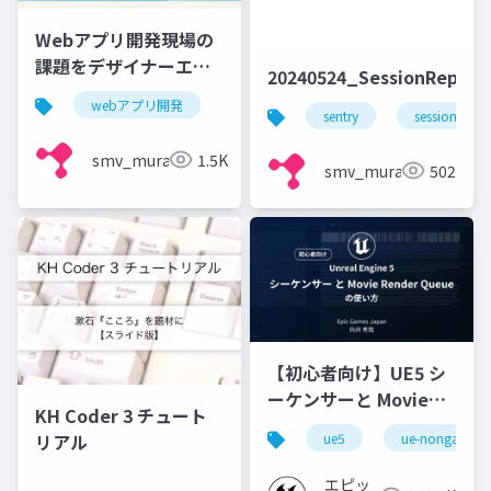
Webアプリ開発現場の
課題をデザイナーエン
20240524_SessionReplay
ジニアマネージャーが
webアプリ開発
語る！
sentry
session repl
smv_murakami
1.5K
smv_murakami
502
【初心者向け】UE5 シ
ーケンサーと Movie
KH Coder 3 チュート
Render Queue の使い
リアル
ue5
ue-nongame
方【Cinematic Dive
2023】
エピッ