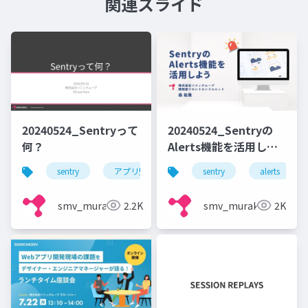
関連スライド
20240524_Sentryって
20240524_Sentryの
何？
Alerts機能を活用しよ
う
sentry
アプリ監視
エラー監視
sentry
alerts
パフォーマ
smv_murakami
2.2K
smv_murakami
2K