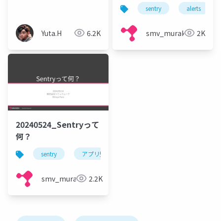
ロダクトでのSentry活
う
sentry
alerts
用法
Yuta.H
6.2K
smv_murakami
2K
20240524_Sentryって
何？
sentry
アプリ監視
エラー監視
パフォーマ
smv_murakami
2.2K