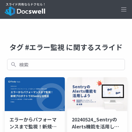
Ope
タグ #エラー監視 に関するスライド
検索
エラーからパフォーマ
20240524_Sentryの
ンスまで監視！新規プ
Alerts機能を活用しよ