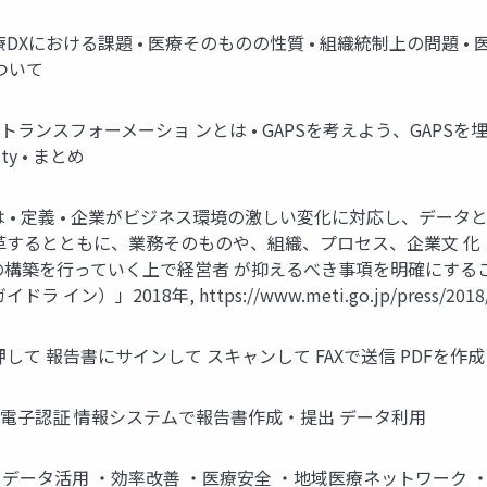
医療DXにおける課題 • 医療そのものの性質 • 組織統制上の問題 •
ついて
ーメーショ ンとは • GAPSを考えよう、GAPSを埋めよう • Gover
lity • まとめ
は • 定義 • 企業がビジネス環境の激しい変化に対応し、デー
革するとともに、業務そのものや、組織、プロセス、企業文 化・
テムの構築を行っていく上で経営者 が抑えるべき事項を明確にす
018年, https://www.meti.go.jp/press/2018/12/2
して 報告書にサインして スキャンして FAXで送信 PDFを作
提出 電子認証 情報システムで報告書作成・提出 データ利用
有 データ活用 ・効率改善 ・医療安全 ・地域医療ネットワーク