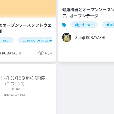
健康機器とオープンソース
ア、オープンデータ
のオープンソースソフトウェ
rce software
digital health
健康
用
Shinji KOBAYASHI
l health
open source software
ji KOBAYASHI
4.3K