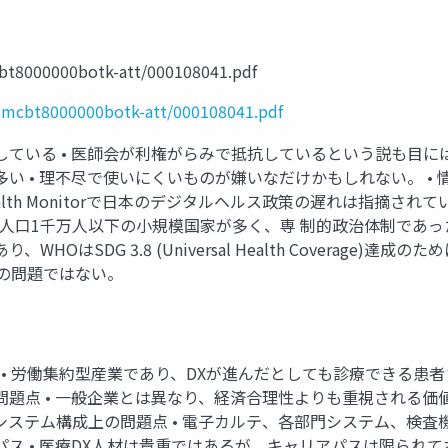
cbt8000000botk-att/000108041.pdf
/gmcbt8000000botk-att/000108041.pdf
反対している • 医師会が利権がらみで抵抗しているという説も目
多い • 理不尽で使いにくいものが嫌いなだけかもしれない。 • 
ital Health Monitorで日本のデジタルヘルス政策の遅れは
人口1千万人以下の小規模国家が多く、専 制的政治体制であった
はSDG 3.8 (Universal Health Coverage)達
の問題ではない。
質 • 労働集約型産業であり、DXが進んだとしても診療できる患
問題点 • 一般企業とは異なり、経済合理性よりも重視される価
 システム構成上の問題点 • 電子カルテ、各部門システム、検査
アパス • 医療DX人材は貴重ではあるが、キャリアパスは限られ