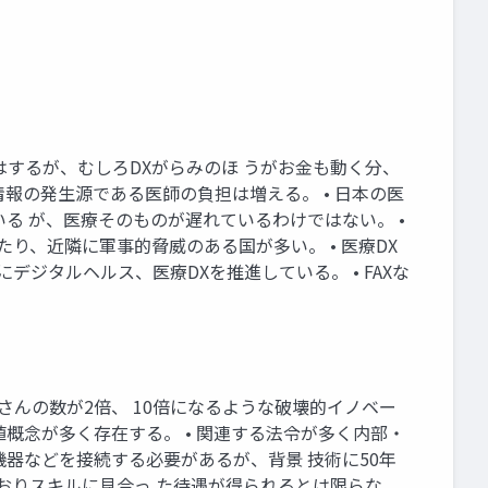
にはするが、むしろDXがらみのほ うがお金も動く分、
情報の発生源である医師の負担は増える。 • 日本の医
指摘されている が、医療そのものが遅れているわけではない。 •
り、近隣に軍事的脅威のある国が多い。 • 医療DX
成のためにデジタルヘルス、医療DXを推進している。 • FAXな
者さんの数が2倍、 10倍になるような破壊的イノベー
値概念が多く存在する。 • 関連する法令が多く内部・
機器などを接続する必要があるが、背景 技術に50年
ておりスキルに見合っ た待遇が得られるとは限らな