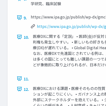
学研究、臨床試験
https://www.ipa.go.jp/publish/wp-dx/gm
9.
https://www.ipa.go.jp/publish/wp-dx
医療DXに関する「定説」 • 医師(会)が
10.
利権も発生しやすい。 • 新しいもの好きも
療(DX)が遅れている。 • Global Dig
なお、医療DXで先進国とされている例は、
は多くの国にとっても難しい課題の一つであり、WHO
どが象徴的に取り上げられるが、日本だけ
11.
医療DXにおける課題 • 医療そのものの性
12.
ションが起こりにくい。 • ガバナンス上の
外部にステークホルダーを抱えている。 •
くらいの幅がある。 • 人材育成・キャリ