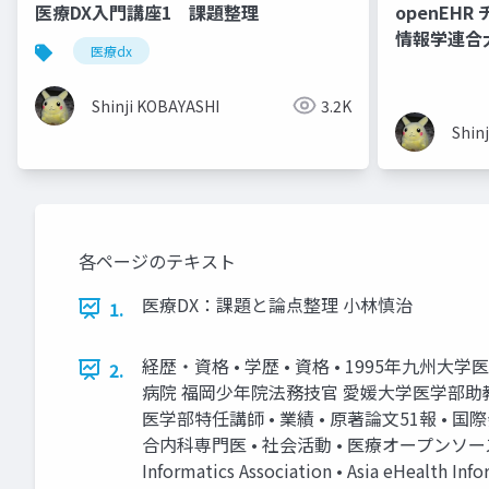
医療DX入門講座1 課題整理
openEH
情報学連合
医療dx
Shinji KOBAYASHI
3.2K
Shin
各ページのテキスト
医療DX：課題と論点整理 小林慎治
1.
経歴・資格 • 学歴 • 資格 • 1995年九州大
2.
病院 福岡少年院法務技官 愛媛大学医学部助
医学部特任講師 • 業績 • 原著論文51報 • 国
合内科専門医 • 社会活動 • 医療オープンソースソフトウェア
Informatics Association • Asia eH