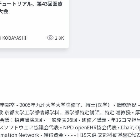
R チュートリアル、第43回医療
大会
ji KOBAYASHI
2.8K
学医学部卒 • 2005年九州大学大学院修了、博士(医学） • 職務経歴 
教 京都大学工学部情報学科、医学部特定講師、特定 准教授 • 
際会議：招待講演3回 • 一般発表26回 • 研修／講義 • 年12コマ
協議会代表 • NPO openEHR協会代表 • Chair, Open Source
ealth Information Network • 獲得資金 • • • • H15未踏 文