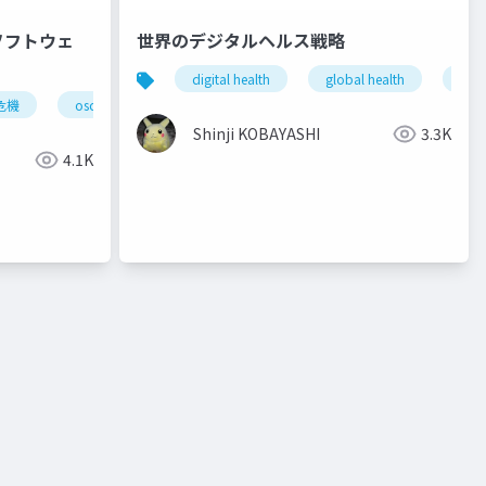
ソフトウェ
世界のデジタルヘルス戦略
digital health
global health
glob
危機
osc
open source
open data
Shinji KOBAYASHI
3.3K
4.1K