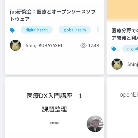
jus研究会：医療とオープンソースソフ
トウェア
医療分野で
digital health
global health
oss
open sou
ア開発と利
Shinji KOBAYASHI
12.4K
digita
Shin