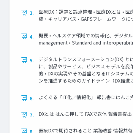
医療DX：課題と論点整理 • 医療DXとは • 
3.
成・キャリアパス • GAPSフレームワークに
概要 • ヘルスケア領域での情報化、デジタルトランスフォ
4.
management • Standard and interoperabi
デジタルトランスフォーメーション(DX) と
5.
に、製品やサービス、ビジネスモ デルを変
的 • DXの実現やその基盤となるITシス
ンを推進するためのガイドライン（DX推進ガイドラ イン）」2
よくある「IT化／情報化」 報告書にはんこ押
6.
DXとは はんこ押して FAXで送信 報告書
7.
医療DXで期待されること 業務改善 情報共
8.