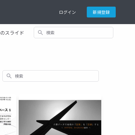
ログイン
新規登録
検索
てのスライド
検索