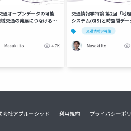
交通オープンデータの可能
交通情報学特論 第2回「地
 地域交通の発展につなげるた
システム(GIS)と時空間デー
ース 1」講師：伊藤昌毅
open source
open data
交通情報学特論
Masaki Ito
4.7K
Masaki Ito
式会社アプルーシッド
利用規約
プライバシーポ