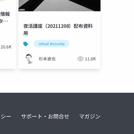
理情報
タベ
夜活講座（20211208）配布資料
用
virtual shizuoka
20.6K
杉本直也
11.8K
リシー
サポート・お問合せ
マガジン