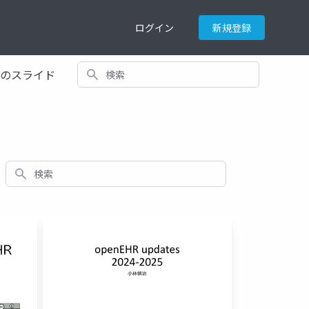
ログイン
新規登録
検索
てのスライド
検索