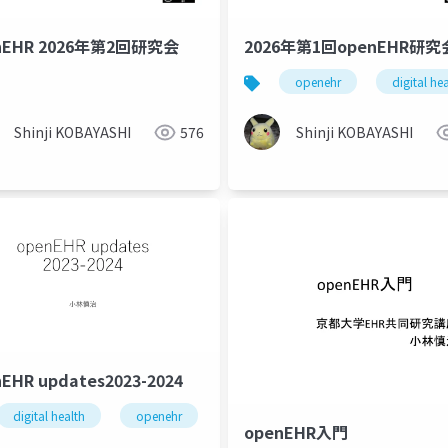
nEHR 2026年第2回研究会
2026年第1回openEHR研究
openehr
digital he
Shinji KOBAYASHI
576
Shinji KOBAYASHI
EHR updates2023-2024
digital health
openehr
fhir
ehr
openEHR入門