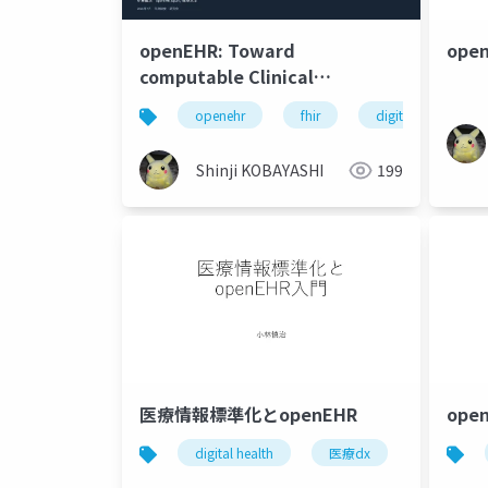
openEHR: Toward
ope
computable Clinical
semantics
openehr
fhir
digital health
Shinji KOBAYASHI
199
医療情報標準化とopenEHR
open
digital health
医療dx
openehr