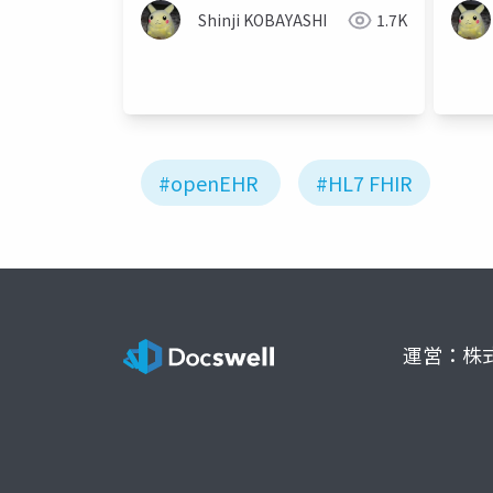
Shinji KOBAYASHI
1.7K
#openEHR
#HL7 FHIR
運営：株