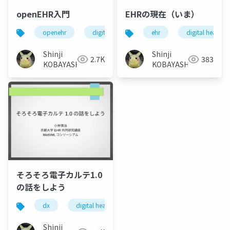
openEHR入門
EHRの現在（いま）
openehr
digital health
electronic health records
ehr
digital health
Shinji
Shinji
2.7K
383
KOBAYASHI
KOBAYASHI
そろそろ電子カルテ1.0
の話をしよう
dx
digital health
electronic health records
Shinji