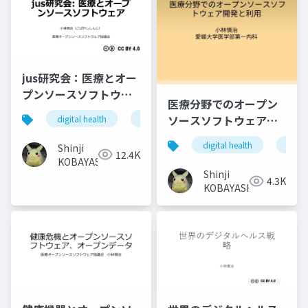
jus研究会：医療とオー
プンソースソフトウェ
医療分野でのオープン
ア
ソースソフトウェア開
digital health
global health
oss
open sou
発と利用
digital health
open 
Shinji
12.4K
KOBAYASHI
Shinji
4.3K
KOBAYASHI