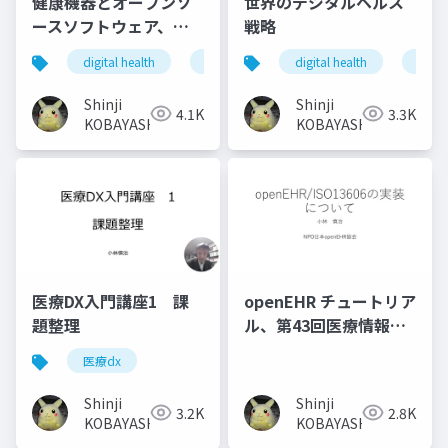
健康機器とオープンソ
世界のデジタルヘルス
ースソフトウェア、オ
戦略
ープンデータ
digital health
健康危機
digital health
osc
open source
globa
Shinji
Shinji
4.1K
3.3K
KOBAYASHI
KOBAYASHI
医療DX入門講座1 課
openEHR チュートリア
題整理
ル、第43回医療情報学
連合大会
医療dx
Shinji
Shinji
3.2K
2.8K
KOBAYASHI
KOBAYASHI