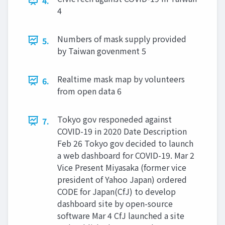
4.
4
Numbers of mask supply provided
5.
by Taiwan govenment 5
Realtime mask map by volunteers
6.
from open data 6
Tokyo gov responeded against
7.
COVID-19 in 2020 Date Description
Feb 26 Tokyo gov decided to launch
a web dashboard for COVID-19. Mar 2
Vice Present Miyasaka (former vice
president of Yahoo Japan) ordered
CODE for Japan(CfJ) to develop
dashboard site by open-source
software Mar 4 CfJ launched a site