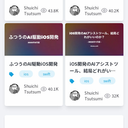
Shuichi
Shuichi
43.8K
40.2K
Tsutsumi
Tsutsumi
ふつうのAI駆動iOS開発
iOS開発のAIアシストツ
ール、結局どれがいい
ios
swift
xcode
ai
claudecode
のか？ #osaka_swift
ios
swift
c
Shuichi
40.1K
Tsutsumi
Shuichi
32K
Tsutsumi