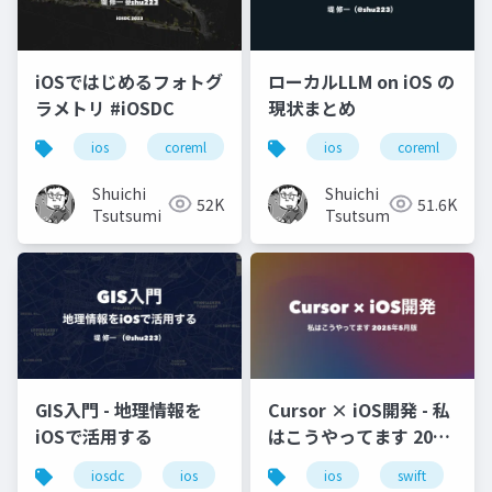
iOSではじめるフォトグ
ローカルLLM on iOS の
ラメトリ #iOSDC
現状まとめ
ios
coreml
iosdc
ios
ml
coreml
photogram
Shuichi
Shuichi
52K
51.6K
Tsutsumi
Tsutsumi
GIS入門 - 地理情報を
Cursor × iOS開発 - 私
iOSで活用する
はこうやってます 2025
年5月版
iosdc
ios
gis
ios
mapbox
swift
m