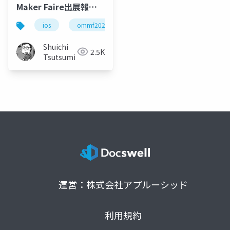
Maker Faire出展報告
#OMMF2024
ios
ommf2024
swift
dockkit
vis
Shuichi
2.5K
Tsutsumi
運営：株式会社アプルーシッド
利用規約