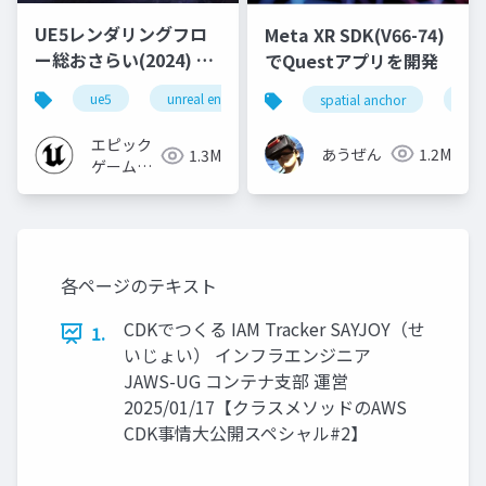
UE5レンダリングフロ
Meta XR SDK(V66-74)
ー総おさらい(2024) 基
でQuestアプリを開発
礎編！
ue5
unreal engine
ue-rendering
spatial anchor
unit
[CEDEC+KYUSHU
2024]
エピック
あうぜん
1.2M
1.3M
ゲームズ
ジャパン
各ページのテキスト
CDKでつくる IAM Tracker SAYJOY（せ
1.
いじょい） インフラエンジニア
JAWS-UG コンテナ⽀部 運営
2025/01/17【クラスメソッドのAWS
CDK事情⼤公開スペシャル#2】