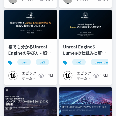
猫でも分かるUnreal
Unreal Engine5
Engineの学び方 - 超初
Lumenの仕組みと肝心
心者向け編 - 2023 v1.0
なところ
ue4
ue5
ue-beginner
ue5
ue-rendering
エピック
エピック
1.7M
1.5M
ゲームズ
ゲームズ
ジャパン
ジャパン