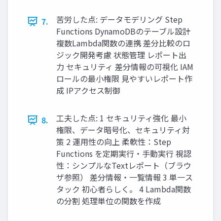
苦労した点: データモデリング Step
7.
Functions DynamoDBのテーブル設計
複数Lambda関数の連携 差分⽐較のロ
ジック開発考慮 状態管理 レポート出
⼒ セキュリティ 差分情報の可視化 IAM
ロールの最⼩権限 ⾒やすいレポート作
成 IPアクセス制御
⼯夫した点: 1 セキュリティ強化 最⼩
8.
権限、データ暗号化、セキュリティ対
策 2 運⽤性の向上 柔軟性：Step
Functions を定期実⾏‧⼿動実⾏ 視認
性：シンプルなTextレポート（ブラウ
ザ参照） 差分情報‧⼀覧情報 3 単⼀ス
タック 初⼼者らしく。 4 Lambda関数
の分割 処理単位の関数を作成