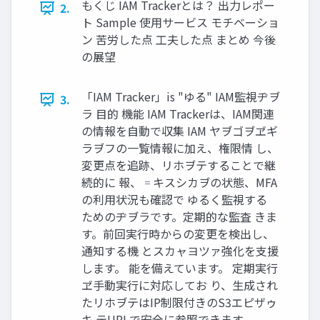
もくじ IAM Trackerとは？ 出⼒レポー
2.
ト Sample 使⽤サービス モチベーショ
ン 苦労した点 ⼯夫した点 まとめ 今後
の展望
「IAM Tracker」is "ゆる" IAM監視ヂヺ
3.
ラ ⽬的 機能 IAM Trackerは、IAM関連
の情報を⾃動で収集 IAM ヤヺゴヺヹギ
ラヺフの⼀覧情報に加え、権限情 し、
変更点を追跡、リホヺテすることで継
続的に 報、゠キスシカヺの状態、MFA
の利⽤状況も確認で ゆるく監視する
ためのヂヺラです。定期的な監査 きま
す。前回実⾏時からの変更を検出し、
通知する機 とスカャヨツァ強化を⽀援
します。 能を備えています。 定期実⾏
ヹ⼿動実⾏に対応してお り、⽣成され
たリホヺテはIP制限付きのS3エピザゥ
キ テURLで安全に参照できます。