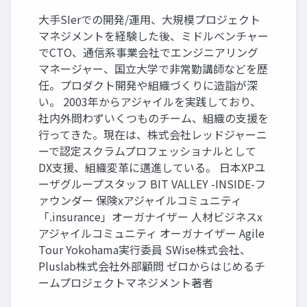
大手SIerでの開発/運用、大規模プロジェクト
マネジメントを経験した後、ミドルベンチャー
でCTO、通信系事業会社でエンジニアリング
マネージャー、国立大学で非常勤講師などを歴
任。プロダクト開発や組織づくりに造詣が深
い。 2003年からアジャイルを実践しており、
社内外問わずいくつものチーム、組織の支援を
行ってきた。現在は、株式会社レッドジャーニ
ーで認定スクラムプロフェッショナルとして
DX支援、組織変革に邁進している。 日本XPユ
ーザグループスタッフ BIT VALLEY -INSIDE-フ
ァウンダー 保険xアジャイルコミュニティ
「.insurance」オーガナイザー 人材ビジネスx
アジャイルコミュニティ オーガナイザー Agile
Tour Yokohama実行委員 SWise株式会社、
Pluslab株式会社外部顧問 ゼロからはじめるチ
ームプロジェクトマネジメント著者