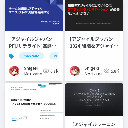
[アジャイルジャパン
[アジャイルジャパン
PFUサテライト]基調講
2024]組織をアジャイル
演
にしていくのに プロジ
manifesto
value
principles
process imp
ェクトファシリテーシ
ョンが必要ないわけが
Shigeki
Shigeki
6.1K
5.8K
ない
Morizane
Morizane
【アジャイルラーニン