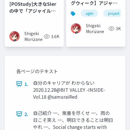
グウィーク】アジャイ
[POStudy]大きなSIer
ル型プロジェクトのた
の中で「アジャイルな
agile
project
めのアダプティブプロ
開発で飯を食う」まで
ジェクトマネジメント
の歩み
Shigeki
3K
Morizane
Shigeki
3.6K
Morizane
各ページのテキスト
自分のキャリアが わからない
1.
2020.12.28@BIT VALLEY -INSIDE-
Vol.18 @samuraiRed
自己紹介 一、常善を尽くせ 一、雨の
2.
日こそ笑え 一、明日できることは明日
やれ 一、Social change starts with