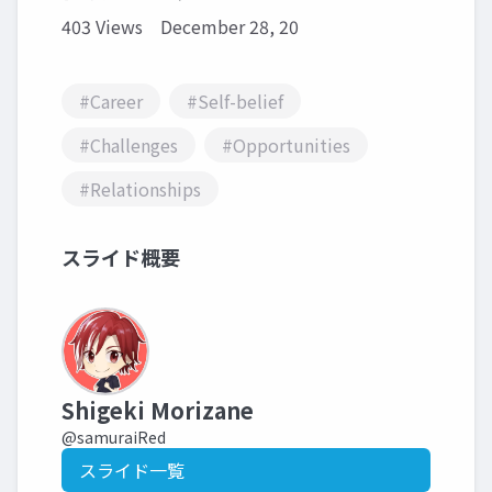
403 Views
December 28, 20
#Career
#Self-belief
#Challenges
#Opportunities
#Relationships
スライド概要
Shigeki Morizane
@samuraiRed
スライド一覧