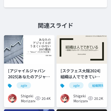
関連スライド
[アジャイルジャパン
[スクフェス大阪2024]
2025]あなたのアジャイ
組織は人でできている
ルがうまくいかない10
～組織をマルチレイヤ
agile
agile
組織開発
の理由～"Reboot"のた
ーアジャイルでコネク
めの処方箋～
トしよう～
Shigeki
Shigeki
20.4K
20.2K
Morizane
Morizane