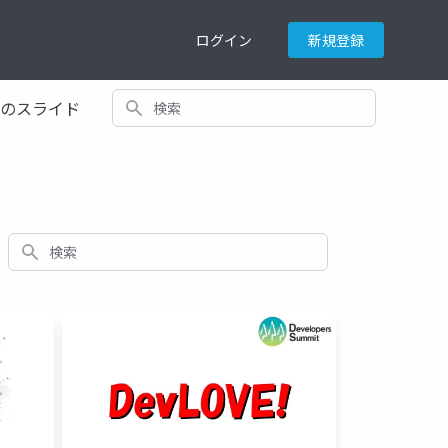
ログイン
新規登録
検索
てのスライド
検索