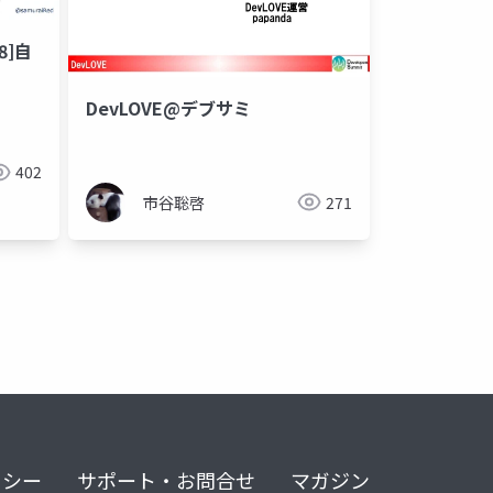
18]自
DevLOVE@デブサミ
402
市谷聡啓
271
リシー
サポート・お問合せ
マガジン