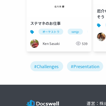
厄介
そう
ステマネのお仕事
オーケストラ
ssmjp
ssmonline
Ken Sasaki
539
#Challenges
#Presentation
運営：株