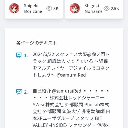
ジェクトマネジメント
話）
Shigeki
Shigeki
3K
2.5K
Morizane
Morizane
各ページのテキスト
2024/6/22 スクフェス大阪@虎ノ門ト
1.
ラック 組織は人でできている 〜組織
をマルチレイヤーアジャイルでコネク
トしよう〜 @samuraiRed
自己紹介 @samuraiRed ▪ ▪ ▪ ▪ ▪
2.
▪ ▪ ▪ 株式会社レッドジャーニー
SWise株式会社 外部顧問 Pluslab株式
会社 外部顧問 筑波大学 非常勤講師 日
本XPユーザグループ スタッフ BIT
VALLEY -INSIDE- ファウンダー 保険x