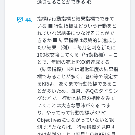
過させることができる 43
指標は行動指標と結果指標でできて
44.
いる ■ 行動指標はどういう行動をと
れていれば結果につなげることがで
きるか ■ 結果指標は最終的に達成し
たい結果 （例） – 毎月名刺を新たに
100枚交換してくる（行動指標） – こ
とで、年間の売上をXX億達成する
（結果指標） KPIは通常年度の結果指
標であることが多く、各Q等で設定す
るKRは、 あくまで行動指標であるこ
とが多いため、毎月、各Qのタイミン
グなどで、 行動と結果の相関をみて
いくことは大きな意味がある つま
り、やってみて行動指標がKPIや
Objectivesにつながっていないと観
測できたならば、 行動指標を見直す
のは必然のこと（安易にOやKPIを見