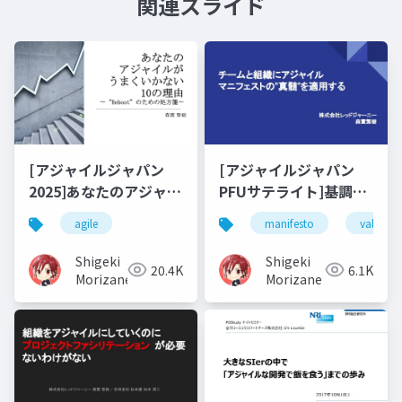
関連スライド
[アジャイルジャパン
[アジャイルジャパン
2025]あなたのアジャイ
PFUサテライト]基調講
ルがうまくいかない10
演
agile
manifesto
value
の理由～"Reboot"のた
めの処方箋～
Shigeki
Shigeki
20.4K
6.1K
Morizane
Morizane