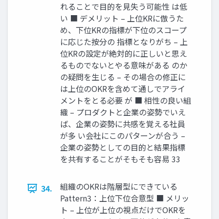
れることで目的を見失う可能性 は低
い ■ デメリット – 上位KRに倣うた
め、下位KRの指標が下位のスコープ
に応じた按分の 指標となりがち – 上
位KRの設定が絶対的に正しいと思え
るものでないとやる意味がある のか
の疑問を生じる – その場合の修正に
は上位のOKRを含めて通しでアライ
メントをとる必要 が ■ 相性の良い組
織 – プロダクトと企業の姿勢でいえ
ば、企業の姿勢に共感を覚える社員
が多 い会社にこのパターンが合う –
企業の姿勢としての目的と結果指標
を共有することがそもそも容易 33
組織のOKRは階層型にできている
34.
Pattern3：上位下位合意型 ■ メリッ
ト – 上位が上位の視点だけでOKRを