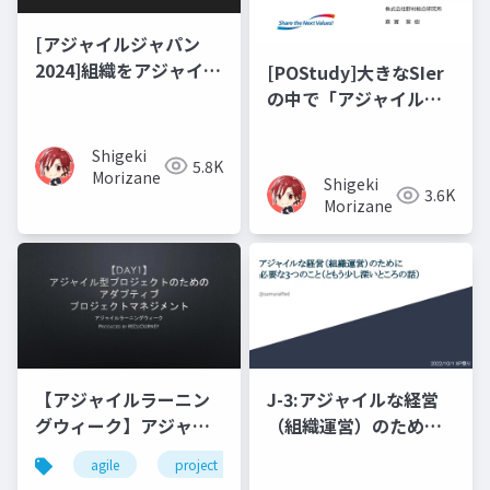
[アジャイルジャパン
2024]組織をアジャイル
[POStudy]大きなSIer
にしていくのに プロジ
の中で「アジャイルな
ェクトファシリテーシ
開発で飯を食う」まで
ョンが必要ないわけが
の歩み
Shigeki
5.8K
ない
Morizane
Shigeki
3.6K
Morizane
【アジャイルラーニン
J-3:アジャイルな経営
グウィーク】アジャイ
（組織運営）のために
ル型プロジェクトのた
必要な3つのこと（とも
agile
project
management
めのアダプティブプロ
う少し深いところの