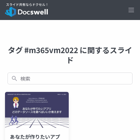
Ope
タグ #m365vm2022 に関するスライ
ド
検索
あなたが作りたいアプ