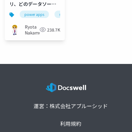
リ、どのデータソース
を選べばいいか教えま
power apps
sharepoint
excel
microsoft l
す
Ryota
238.7K
Nakamura
運営：株式会社アプルーシッド
利用規約