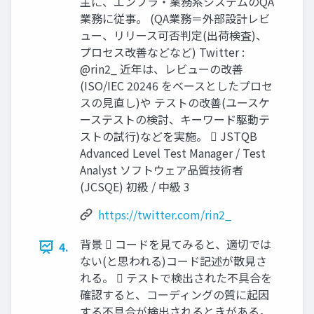
主に、エンプラ・業務系システムのQA
業務に従事。 (QA業務＝外部設計レビ
ュー、リリース可否判定(出荷検査)、
プロセス改善などなど) Twitter :
@rin2_ 近年は、レビューの改善
(ISO/IEC 20246 をベースとしたプロセ
スの見直し)や テストの改善(ユースケ
ーステストの検討、キーワード駆動テ
ストの試行)などを実施。  JSTQB
Advanced Level Test Manager / Test
Analyst ソフトウェア品質技術者
(JCSQE) 初級 / 中級 3
https://twitter.com/rin2_
背景  コードを見てみると、適切では
4.
ない(と思われる)コード記述が散見さ
れる。  テストで検出された不具合を
確認すると、コーディングの質に起因
する不具合が検出されるときがある。