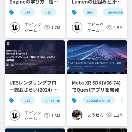
Engineの学び方 - 超初
Lumenの仕組みと肝心
心者向け編 - 2023 v1.0
なところ
ue4
ue5
ue-beginner
ue5
ue-rendering
エピック
エピック
1.7M
1.5M
ゲームズ
ゲームズ
ジャパン
ジャパン
UE5レンダリングフロ
Meta XR SDK(V66-74)
ー総おさらい(2024) 基
でQuestアプリを開発
礎編！
ue5
unreal engine
ue-rendering
spatial anchor
unit
[CEDEC+KYUSHU
2024]
エピック
あうぜん
1.2M
1.3M
ゲームズ
ジャパン