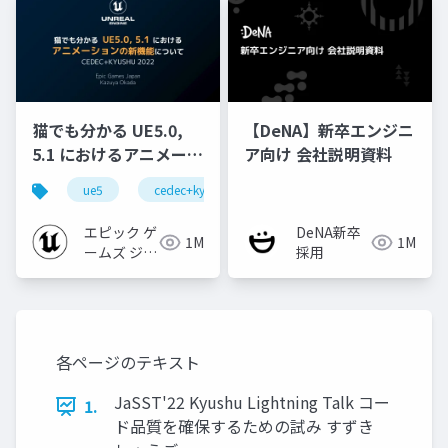
猫でも分かる UE5.0,
【DeNA】新卒エンジニ
5.1 におけるアニメーシ
ア向け 会社説明資料
ョンの新機能について
ue5
cedec+kyushu
ue-animation
ue-opt
【CEDEC+KYUSHU
2022】
エピック ゲ
DeNA新卒
1M
1M
ームズ ジャ
採用
パン
各ページのテキスト
JaSST'22 Kyushu Lightning Talk コー
1.
ド品質を確保するための試み すずき