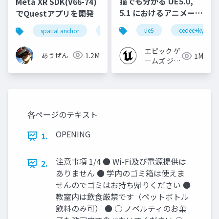
猫でも分かる UE5.0,
Meta XR SDK(V66-74)
5.1 におけるアニメーシ
でQuestアプリを開発
ョンの新機能について
ue5
cedec+kyushu
spatial anchor
unity
quest pro
shapereco
【CEDEC+KYUSHU
2022】
エピック ゲ
あうぜん
1.2M
1M
ームズ ジャ
パン
各ページのテキスト
OPENING
1.
注意事項 1/4 ● Wi-Fi及び電源提供は
2.
ありません ● 学内のゴミ箱は使えま
せんのでゴミはお持ち帰りください ●
教室内は飲食厳禁です（ペットボトル
飲料のみ可） ● ○ ノベルティのお菓