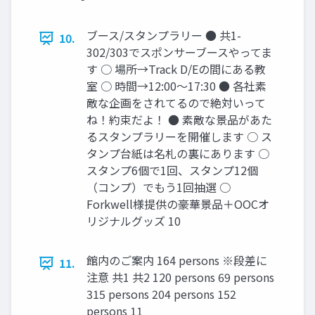
ブース/スタンプラリー ● 共1-
10.
302/303でスポンサーブースやってま
す ○ 場所→Track D/Eの間にある教
室 ○ 時間→12:00〜17:30 ● 各社素
敵な企画をされてるので絶対いって
ね！約束だよ！ ● 素敵な景品があた
るスタンプラリーを開催します ○ ス
タンプ台紙は名札の裏にあります ○
スタンプ6個で1回、スタンプ12個
（コンプ）でもう1回抽選 ○
Forkwell様提供の豪華景品＋OOCオ
リジナルグッズ 10
館内のご案内 164 persons ※段差に
11.
注意 共1 共2 120 persons 69 persons
315 persons 204 persons 152
persons 11