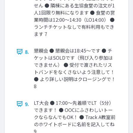
せん ● 隣棟にある生協食堂の注文が1
人1回限り無料になります ● 食堂の営
業時間は12:00〜14:30（LO14:00） ●
ランチチケットなしで有料利用もでき
ます 7
懇親会 ● 懇親会は18:45〜です ● チ
8.
ケットはSOLDです（飛び入り参加は
できません） ● 受付で渡されたリス
トバンドをなくさないよう注意して！
● より詳しい説明はクロージングで！
8
LT大会 ● 17:00〜先着順でLT（5分）
9.
できます！ ● OOCにふさわしいトー
クならなんでもOK！ ● Track A教室前
のホワイトボードに名前を記入してね
9