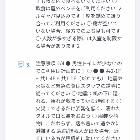
子も教室内で食べないでください ○
飲食は屋外ベンチをご利用ください フ
ルキャパ見込みです！席を詰めて譲り
合ってご利用ください ○ 席が空いて
いない場合、後方での立ち見も可です
○ 人数が多すぎる際には入室を制限す
る場合があります 2
注意事項 2/4 ● 男性トイレが少ないの
3.
でご利用は計画的に！ ○ ● ● 共2-1F
+ 共1-4F + 共1-1F（だれでも） 地震や
火災など緊急の際はスタッフの誘導に
従ってください ○ 地震：机の下に隠
れる、揺れが収まってから避難する ○
火災：できるだけ姿勢を低く、濡れた
タオルで口と鼻をおおう ○ 服装や荷
物にこだわらず、落ち着いて速やかに
避難する 急病/怪我人が出た場合、近
くにいる方が積極的に動いてください