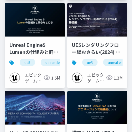
Unreal Engine5
UE5レンダリングフロ
Lumenの仕組みと肝心
ー総おさらい(2024) 基
なところ
礎編！
ue5
ue-rendering
ue-lumen
ue5
unreal engine
[CEDEC+KYUSHU
2024]
エピック
エピック
1.5M
1.3M
ゲームズ
ゲームズ
ジャパン
ジャパン