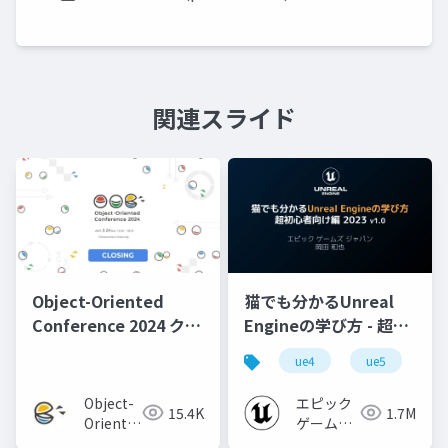
関連スライド
Object-Oriented
猫でも分かるUnreal
Conference 2024 クロ
Engineの学び方 - 超初
ージング
心者向け編 - 2023 v1.0
ue4
ue5
u
Object-
エピック
15.4K
1.7M
Oriented
ゲームズ
Conference
ジャパン