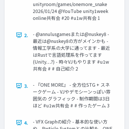
unityroom/games/onemore_snake
2026/01/24 @YouTube unity1week
online共有会 #20 #u1w共有会 1
- @annulusgamesまたは@nuskey8 -
2.
最近は@nuskey8の方がメインかも -
情報工学系の大学に通ってます - 最近
はRustで言語処理系を作ってます
(Unity…?) - 時々VJもやります #u1w
共有会 # # 自己紹介 2
- 『ONE MORE』 - 全方位STG + スネ
3.
ークゲーム - VJやデモシーンっぽい雰
囲気の グラフィック - 制作期間は3日
ほど #u1w共有会 # # 作ったゲーム 3
- VFX Graphの紹介 - 基本的な使い方
4.
や、Particle Systemとの比較も - ONE