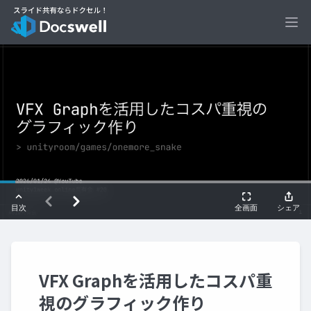
Ope
VFX Graphを活用したコスパ重
視のグラフィック作り