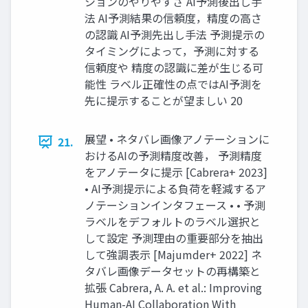
ションのやりやすさ AI予測後出し手
法 AI予測結果の信頼度，精度の高さ
の認識 AI予測先出し手法 予測提示の
タイミングによって，予測に対する
信頼度や 精度の認識に差が生じる可
能性 ラベル正確性の点ではAI予測を
先に提示することが望ましい 20
展望 • ネタバレ画像アノテーションに
21.
おけるAIの予測精度改善， 予測精度
をアノテータに提示 [Cabrera+ 2023]
• AI予測提示による負荷を軽減するア
ノテーションインタフェース • • 予測
ラベルをデフォルトのラベル選択と
して設定 予測理由の重要部分を抽出
して強調表示 [Majumder+ 2022] ネ
タバレ画像データセットの再構築と
拡張 Cabrera, A. A. et al.: Improving
Human-AI Collaboration With