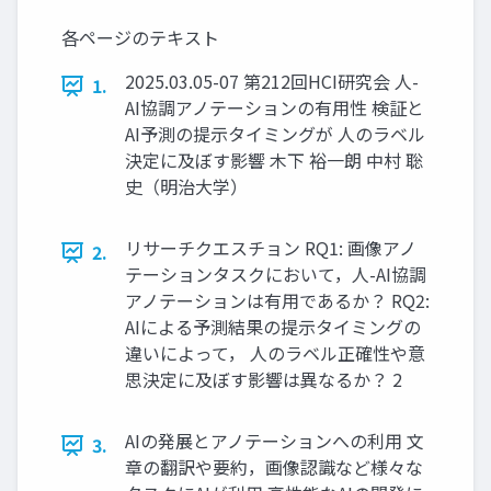
各ページのテキスト
2025.03.05-07 第212回HCI研究会 人-
1.
AI協調アノテーションの有用性 検証と
AI予測の提示タイミングが 人のラベル
決定に及ぼす影響 木下 裕一朗 中村 聡
史（明治大学）
リサーチクエスチョン RQ1: 画像アノ
2.
テーションタスクにおいて，人-AI協調
アノテーションは有用であるか？ RQ2:
AIによる予測結果の提示タイミングの
違いによって， 人のラベル正確性や意
思決定に及ぼす影響は異なるか？ 2
AIの発展とアノテーションへの利用 文
3.
章の翻訳や要約，画像認識など様々な