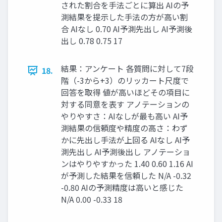
された割合を手法ごとに算出 AIの予
測結果を提示した手法の方が高い割
合 AIなし 0.70 AI予測先出し AI予測後
出し 0.78 0.75 17
結果：アンケート 各質問に対して7段
18.
階（-3から+3）のリッカート尺度で
回答を取得 値が高いほどその項目に
対する同意を表す アノテーションの
やりやすさ：AIなしが最も高い AI予
測結果の信頼度や精度の高さ：わず
かに先出し手法が上回る AIなし AI予
測先出し AI予測後出し アノテーショ
ンはやりやすかった 1.40 0.60 1.16 AI
が予測した結果を信頼した N/A -0.32
-0.80 AIの予測精度は高いと感じた
N/A 0.00 -0.33 18