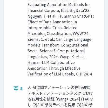
Evaluating Annotation Methods for
Financial Corpora, IEEE BigData’23.
Nguyen, T. et al.: Human vs ChatGPT:
Effect of Data Annotation in
Interpretable Crisis-Related
Microblog Classification, WWW’24.
Ziems, C. et al.: Can Large Language
Models Transform Computational
Social Science?, Computational
Linguistics, 2024. Wang, X. et al.:
Human-LLM Collaborative
Annotation Through Effective
Verification of LLM Labels, CHI’24. 4
人-AI協調アノテーションの先行研究
5.
テキストアノテーションタスクにおけ
る有用性を検証 [Wang+ 2024] (1)AIな
し (2)AIの予測ラベルを提示 (3)AIの予