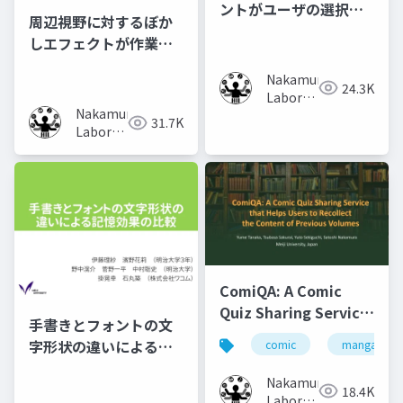
ントがユーザの選択行
周辺視野に対するぼか
動に及ぼす影響の調査
しエフェクトが作業時
の集中力に及ぼす影響
Nakamura
の調査
24.3K
Laboratory
Nakamura
(Meiji
31.7K
Laboratory
University)
(Meiji
University)
ComiQA: A Comic
Quiz Sharing Service
手書きとフォントの文
that Helps Users to
字形状の違いによる記
comic
manga
Recollect the
憶効果の比較
Content of Previous
Nakamura
18.4K
Volumes
Laboratory