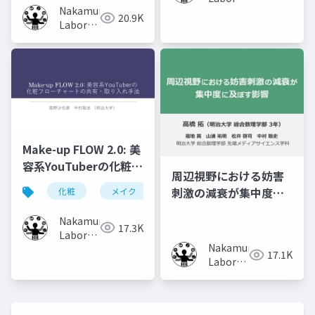
Nakamura
(Meiji
20.9K
Laboratory
University)
(Meiji
University)
Make-up FLOW 2.0: 美
容系YouTuberの化粧フ
周辺視野における妨害
ローチャートの共有・
刺激の減衰が集中度に
化粧
メイク
化粧工程
フローチャート
取り入れ手法
及ぼす影響
Nakamura
17.3K
Laboratory
Nakamura
(Meiji
17.1K
Laboratory
University)
(Meiji
University)