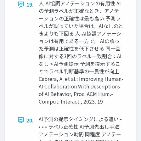
人-AI協調アノテーションの有用性 AI
19.
の予測ラベルが正確なとき，アノテ
ーションの正確性は最も高い 予測ラ
ベルが誤っていた場合は，AIなしのと
きよりも下回る 人-AI協調アノテーシ
ョンは有用である一方で， AIの誤っ
た予測は正確性を低下させる 同一画
像に対する3回のラベル一致割合：AI
なし < AI予測提示 予測を提示するこ
とでラベル判断基準の一貫性が向上
Cabrera, A. et al.: Improving Human-
AI Collaboration With Descriptions
of AI Behavior, Proc. ACM Hum.-
Comput. Interact., 2023. 19
AI予測の提示タイミングによる違い •
20.
• • • ラベル正確性 AI予測先出し手法
アノテーション時間 同程度 アノテー