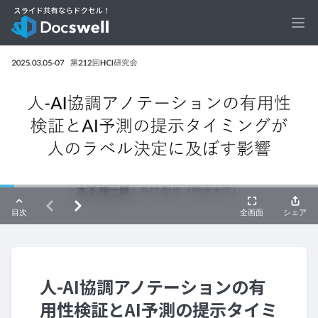
Ope
人-AI協調アノテーションの有
用性検証とAI予測の提示タイミ