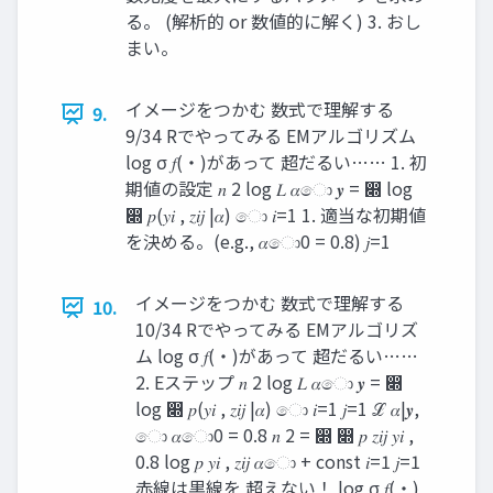
る。 (解析的 or 数値的に解く) 3. おし
まい。
イメージをつかむ 数式で理解する
9.
9/34 Rでやってみる EMアルゴリズム
log σ 𝑓(・)があって 超だるい…… 1. 初
期値の設定 𝑛 2 log 𝐿 𝛼ො 𝒚 = ෍ log
෍ 𝑝(𝑦𝑖 , 𝑧𝑖𝑗 |𝛼) ො 𝑖=1 1. 適当な初期値
を決める。(e.g., 𝛼ො0 = 0.8) 𝑗=1
イメージをつかむ 数式で理解する
10.
10/34 Rでやってみる EMアルゴリズ
ム log σ 𝑓(・)があって 超だるい……
2. Eステップ 𝑛 2 log 𝐿 𝛼ො 𝒚 = ෍
log ෍ 𝑝(𝑦𝑖 , 𝑧𝑖𝑗 |𝛼) ො 𝑖=1 𝑗=1 ℒ 𝛼|𝒚,
ො 𝛼ො0 = 0.8 𝑛 2 = ෍ ෍ 𝑝 𝑧𝑖𝑗 𝑦𝑖 ,
0.8 log 𝑝 𝑦𝑖 , 𝑧𝑖𝑗 𝛼ො + const 𝑖=1 𝑗=1
赤線は黒線を 超えない！ log σ 𝑓(・)