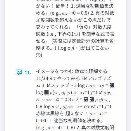
がない！ 簡単！ 1. 適当な初期値を決
める。(e.g., 𝛼ො0 = 0.8) 2. 真の対数
尤度関数を超えないがこの点だけで
交わってくれる， 「仮の」対数尤度
関数 (i.e., 下界の1つ) を簡単な式で表
せる。 (実際には定数部分の計算を省
略する。) (log σ 𝑓(・)が出てこない
形)
イメージをつかむ 数式で理解する
11.
11/34 Rでやってみる EMアルゴリズ
ム 3. Mステップ 𝑛 2 log 𝐿 𝛼ො 𝒚 = ෍
log ෍ 𝑝(𝑦𝑖 , 𝑧𝑖𝑗 |𝛼) ො 𝑖=1 𝑗=1 ℒ 𝛼|𝒚,
ො 𝛼ො0 = 0.8 𝑛 2 = ෍ ෍ 𝑝 𝑧𝑖𝑗 𝑦𝑖 ,
0.8 log 𝑝 𝑦𝑖 , 𝑧𝑖𝑗 𝛼ො + const 𝑖=1 𝑗=1
赤線は黒線を 超えない！ 𝛼ො1 =
0.330 1. 適当な初期値を決める。
(e.g., 𝛼ො0 = 0.8) 2. 真の対数尤度関