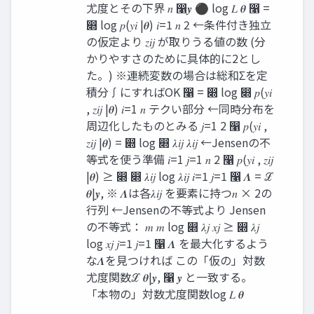
尤度とその下界 𝑛 ෡𝒚 ⚫ log 𝐿 𝜽 ෡ =
෍ log 𝑝(𝑦𝑖 |𝜽) 𝑖=1 𝑛 2 ←条件付き独立
の仮定より 𝑧𝑖𝑗 が取りうる値の数 (分
かりやすさのために具体的に2とし
た。) ※連続変数の場合は総和Σを定
積分∫にすればOK ෡ = ෍ log ෍ 𝑝(𝑦𝑖
, 𝑧𝑖𝑗 |𝜽) 𝑖=1 𝑛 テクい部分 ←同時分布を
周辺化したものとみる 𝑗=1 2 ෡ 𝑝(𝑦𝑖 ,
𝑧𝑖𝑗 |𝜽) = ෍ log ෍ 𝜆𝑖𝑗 𝜆𝑖𝑗 ←Jensenの不
等式を使う準備 𝑖=1 𝑗=1 𝑛 2 ෡ 𝑝(𝑦𝑖 , 𝑧𝑖𝑗
|𝜽) ≥ ෍ ෍ 𝜆𝑖𝑗 log 𝜆𝑖𝑗 𝑖=1 𝑗=1 ෡ 𝜦 = ℒ
𝜽|𝒚, ※ 𝜦は各𝜆𝑖𝑗 を要素に持つ𝑛 × 2の
行列 ←Jensenの不等式より Jensen
の不等式： 𝑚 𝑚 log ෍ 𝜆𝑗 𝑥𝑗 ≥ ෍ 𝜆𝑗
log 𝑥𝑗 𝑗=1 𝑗=1 ෡ 𝜦 を最大化するよう
な𝜦を見つければ この「仮の」対数
尤度関数ℒ 𝜽|𝒚, ෡ 𝒚 と一致する。
「本物の」対数尤度関数log 𝐿 𝜽