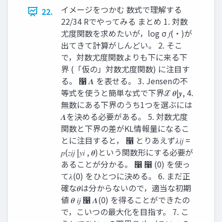
イメージをつかむ 数式で理解する
22.
22/34 Rでやってみる まとめ 1. 対数
尤度関数を求めたいが，log σ 𝑓(・)が
出てきて計算がしんどい。 2. そこ
で，対数尤度関数よりも下に来る下
界 (「仮の」対数尤度関数) に注目す
る。 ෡ 𝜦 を表せる。 3. Jensenの不
等式を使うと簡単な式で下界ℒ 𝜽|𝒚, 4.
無数にある下界のうち1つを選ぶには
𝜦を決める必要がある。 5. 対数尤度
関数と下界の差がKL情報量になるこ
とに注目すると， ෡ とりあえず𝜆𝑖𝑗 =
𝑝(𝑧𝑖𝑗 |𝑦𝑖 , 𝜽)という関数形にする必要が
あることが分かる。 ෡ ෡ (0) を使っ
て𝜆(0) をひとつに決める。 6. まだ正
確な𝜽は分からないので，適当な初期
値 𝜽 𝑖𝑗 ෡ 𝜦(0) を得ることができたの
で，こいつの最大化を目指す。 7. こ