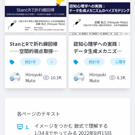
StanとRで折れ線回帰
認知心理学への実践：
──空間的視点取得課
データ生成メカニズム
題の反応時間データを
のベイズモデリング
統計学
r
stan
統計学
ベイズ
心理学
心理学
説明する階層ベイズモ
デルを例に──
Hiroyuki
Hiroyuki
10.3K
6.3K
Muto
Muto
各ページのテキスト
イメージをつかむ 数式で理解する
1.
1/34 Rでやってみる 2022年8月15日