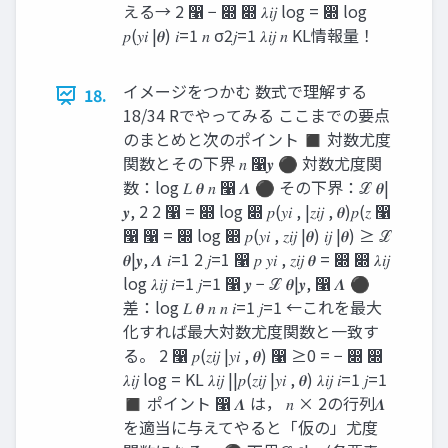
える→ 2 ෡ − ෍ ෍ 𝜆𝑖𝑗 log = ෍ log
𝑝(𝑦𝑖 |𝜽) 𝑖=1 𝑛 σ2𝑗=1 𝜆𝑖𝑗 𝑛 KL情報量！
イメージをつかむ 数式で理解する
18.
18/34 Rでやってみる ここまでの要点
のまとめと次のポイント ◼ 対数尤度
関数とその下界 𝑛 ෡𝒚 ⚫ 対数尤度関
数：log 𝐿 𝜽 𝑛 ෡ 𝜦 ⚫ その下界：ℒ 𝜽|
𝒚, 2 2 ෡ = ෍ log ෍ 𝑝(𝑦𝑖 , |𝑧𝑖𝑗 , 𝜽)𝑝(𝑧 ෡
෡ ෡ = ෍ log ෍ 𝑝(𝑦𝑖 , 𝑧𝑖𝑗 |𝜽) 𝑖𝑗 |𝜽) ≥ ℒ
𝜽|𝒚, 𝜦 𝑖=1 2 𝑗=1 ෡ 𝑝 𝑦𝑖 , 𝑧𝑖𝑗 𝜽 = ෍ ෍ 𝜆𝑖𝑗
log 𝜆𝑖𝑗 𝑖=1 𝑗=1 ෡ 𝒚 − ℒ 𝜽|𝒚, ෡ 𝜦 ⚫
差：log 𝐿 𝜽 𝑛 𝑛 𝑖=1 𝑗=1 ←これを最大
化すれば最大対数尤度関数と一致す
る。 2 ෡ 𝑝(𝑧𝑖𝑗 |𝑦𝑖 , 𝜽) ෡ ≥0 = − ෍ ෍
𝜆𝑖𝑗 log = KL 𝜆𝑖𝑗 ||𝑝(𝑧𝑖𝑗 |𝑦𝑖 , 𝜽) 𝜆𝑖𝑗 𝑖=1 𝑗=1
◼ ポイント ෡ 𝜦 は， 𝑛 × 2の行列𝜦
を適当に与えてやると「仮の」尤度