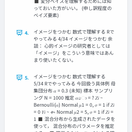
◼ 変分ベイズを理解するためには知
っておいた方がいい。 (申し訳程度の
ベイズ要素)
イメージをつかむ 数式で理解する Rで
4.
やってみる 4/34 イメージをつかむ 余
談： 心的イメージの研究者としては
「イメージ」をこういう意味ではあん
まり使いたくない。
イメージをつかむ 数式で理解する
5.
5/34 Rでやってみる 今回扱う具体例 母
集団分布 𝛼 = 0.3 (未知) 標本 サンプリ
ング N = 1000 推定 𝛼ො = ? 𝑍𝑖 ~
Bernoulli(𝛼) Normal 𝜇1 = 0, 𝜎 = 1 if 𝑍𝑖
= 0 𝑌𝑖 ~ ቊ Normal 𝜇2 = 5, 𝜎 = 1 if 𝑍𝑖 =
1 ◼ 混合分布から生成されたデータを
使って， 混合分布のパラメータを推定