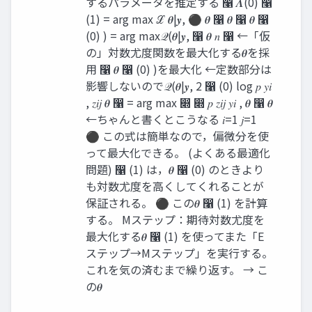
するパラメータを推定する ෡ 𝜦(0) ෡
(1) = arg max ℒ 𝜽|𝒚, ⚫ 𝜽 ෡ 𝜽 ෡ 𝜽 ෡
(0) ) = arg max𝒬(𝜽|𝒚, ෡ 𝜽 𝑛 ෡ ←「仮
の」対数尤度関数を最大化する𝜽を採
用 ෡ 𝜽 ෡ (0) )を最大化 ←定数部分は
影響しないので𝒬(𝜽|𝒚, 2 ෡ (0) log 𝑝 𝑦𝑖
, 𝑧𝑖𝑗 𝜽 ෡ = arg max ෍ ෍ 𝑝 𝑧𝑖𝑗 𝑦𝑖 , 𝜽 ෡ 𝜽
←ちゃんと書くとこうなる 𝑖=1 𝑗=1
⚫ この式は簡単なので，偏微分を使
って最大化できる。 (よくある最適化
問題) ෡ (1) は，𝜽 ෡ (0) のときより
も対数尤度を高くしてくれることが
保証される。 ⚫ この𝜽 ෡ (1) を計算
する。 Mステップ：期待対数尤度を
最大化する𝜽 ෡ (1) を使ってまた「E
ステップ→Mステップ」を実行する。
これを気の済むまで繰り返す。 → こ
の𝜽