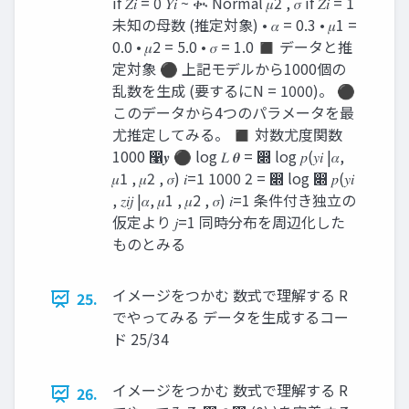
if 𝑍𝑖 = 0 𝑌𝑖 ~ ቊ Normal 𝜇2 , 𝜎 if 𝑍𝑖 = 1
未知の母数 (推定対象) • 𝛼 = 0.3 • 𝜇1 =
0.0 • 𝜇2 = 5.0 • 𝜎 = 1.0 ◼ データと推
定対象 ⚫ 上記モデルから1000個の
乱数を生成 (要するにN = 1000)。 ⚫
このデータから4つのパラメータを最
尤推定してみる。 ◼ 対数尤度関数
1000 ෡𝒚 ⚫ log 𝐿 𝜽 = ෍ log 𝑝(𝑦𝑖 |𝛼,
𝜇1 , 𝜇2 , 𝜎) 𝑖=1 1000 2 = ෍ log ෍ 𝑝(𝑦𝑖
, 𝑧𝑖𝑗 |𝛼, 𝜇1 , 𝜇2 , 𝜎) 𝑖=1 条件付き独立の
仮定より 𝑗=1 同時分布を周辺化した
ものとみる
イメージをつかむ 数式で理解する R
25.
でやってみる データを生成するコー
ド 25/34
イメージをつかむ 数式で理解する R
26.