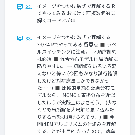
イメージをつかむ 数式で理解する R
32.
でやってみる おまけ：直接数値的に
解くコード 32/34
イメージをつかむ 数式で理解する
33.
33/34 Rでやってみる 留意点 ◼ ラベ
ルスイッチングに注意。 → 順序制約
は必須 ◼ 混合分布モデルは局所解に
陥りやすい。 → 初期値をいろいろ変
えないと怖い (今回もかなり試行錯誤
したけど対症療法しかできなかっ
た……) ◼ 比較的単純な混合分布モ
デルなら， MCMCで事後分布を近似
したほうが実践上はよさそう。 (少な
くとも局所解を大局解と思い込んだ
りする事態は避けられそう。) ◼ 今
回はEMアルゴリズムの仕組みを理解
することが主目的 だったので，効率