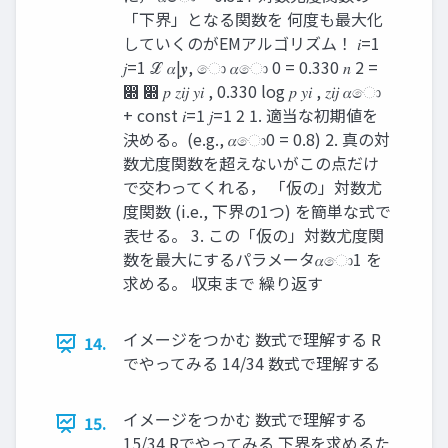
「下界」となる関数を 何度も最大化
していくのがEMアルゴリズム！ 𝑖=1
𝑗=1 ℒ 𝛼|𝒚, ො 𝛼ො 0 = 0.330 𝑛 2 =
෍ ෍ 𝑝 𝑧𝑖𝑗 𝑦𝑖 , 0.330 log 𝑝 𝑦𝑖 , 𝑧𝑖𝑗 𝛼ො
+ const 𝑖=1 𝑗=1 2 1. 適当な初期値を
決める。(e.g., 𝛼ො0 = 0.8) 2. 真の対
数尤度関数を超えないがこの点だけ
で交わってくれる， 「仮の」対数尤
度関数 (i.e., 下界の1つ) を簡単な式で
表せる。 3. この「仮の」対数尤度関
数を最大にするパラメータ𝛼ො1 を
求める。 収束まで 繰り返す
イメージをつかむ 数式で理解する R
14.
でやってみる 14/34 数式で理解する
イメージをつかむ 数式で理解する
15.
15/34 Rでやってみる 下界を求めるた