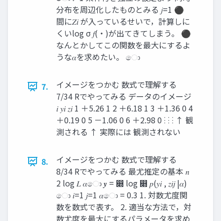
分布を周辺化したものとみる 𝑗=1 ⚫
間に𝑍𝑖 が入っているせいで，計算しに
くいlog σ 𝑓(・)が出てきてしまう。 ⚫
なんとかしてこの関数を最大にするよ
うな𝛼を求めたい。 ො
イメージをつかむ 数式で理解する
7.
7/34 Rでやってみる データのイメージ
𝑖 𝑦𝑖 𝑧𝑖 1 ＋5.26 1 2 ＋6.18 1 3 ＋1.36 0 4
＋0.19 0 5 －1.06 0 6 ＋2.98 0 ⋮ ⋮ ⋮ ↑ 観
測される ↑ 実際には 観測されない
イメージをつかむ 数式で理解する
8.
8/34 Rでやってみる 最尤推定の基本 𝑛
2 log 𝐿 𝛼ො 𝒚 = ෍ log ෍ 𝑝(𝑦𝑖 , 𝑧𝑖𝑗 |𝛼)
ො 𝑖=1 𝑗=1 𝛼ො = 0.3 1. 対数尤度関
数を数式で表す。 2. 適当な方法で，対
数尤度を最大にするパラメータを求め