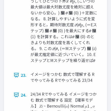
うしてひとつの下界ℒ 𝜽|𝒚, (こいつの
最大値は最大対数尤度を絶対に超え
ないから安心。) ෡ 𝜽 ෡ (0) )＋定数に
なる。 8. 計算しやすいように式を変
形すると，期待対数尤度𝒬(𝜽|𝒚, (＝Eス
テップ) ෡ 𝜽 ෡ (0) )を最大にする𝜽 ෡
(1) を計算する。これは𝜽 ෡ (0) のと
きよりも対数尤度を高くしてくれ
る。 9. この𝒬(𝜽, (＝Mステップ) ෡ (𝑘)
が最尤推定値に近づいていく。 10. E
ステップとMステップを繰り返せば𝜽
イメージをつかむ 数式で理解する R
23.
でやってみる Rでやってみる 23/34
24/34 Rでやってみる イメージをつか
24.
む 数式で理解する 設定 【確率モデ
ル】 𝑍𝑖 ~ Bernoulli(𝛼) Normal 𝜇1 , 𝜎