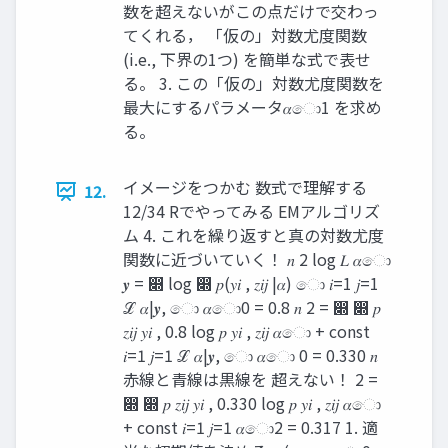
数を超えないがこの点だけで交わっ
てくれる， 「仮の」対数尤度関数
(i.e., 下界の1つ) を簡単な式で表せ
る。 3. この「仮の」対数尤度関数を
最大にするパラメータ𝛼ො1 を求め
る。
イメージをつかむ 数式で理解する
12.
12/34 Rでやってみる EMアルゴリズ
ム 4. これを繰り返すと真の対数尤度
関数に近づいていく！ 𝑛 2 log 𝐿 𝛼ො
𝒚 = ෍ log ෍ 𝑝(𝑦𝑖 , 𝑧𝑖𝑗 |𝛼) ො 𝑖=1 𝑗=1
ℒ 𝛼|𝒚, ො 𝛼ො0 = 0.8 𝑛 2 = ෍ ෍ 𝑝
𝑧𝑖𝑗 𝑦𝑖 , 0.8 log 𝑝 𝑦𝑖 , 𝑧𝑖𝑗 𝛼ො + const
𝑖=1 𝑗=1 ℒ 𝛼|𝒚, ො 𝛼ො 0 = 0.330 𝑛
赤線と青線は黒線を 超えない！ 2 =
෍ ෍ 𝑝 𝑧𝑖𝑗 𝑦𝑖 , 0.330 log 𝑝 𝑦𝑖 , 𝑧𝑖𝑗 𝛼ො
+ const 𝑖=1 𝑗=1 𝛼ො2 = 0.317 1. 適