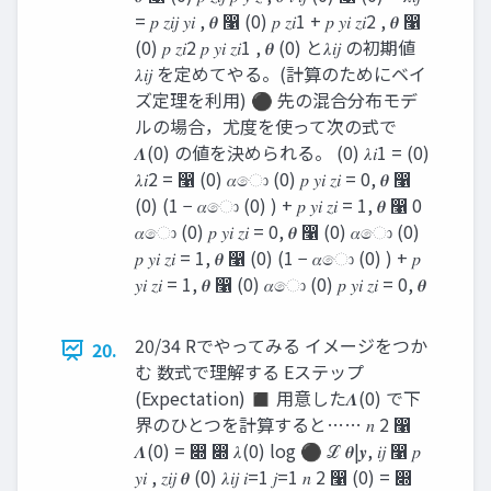
= 𝑝 𝑧𝑖𝑗 𝑦𝑖 , 𝜽 ෡ (0) 𝑝 𝑧𝑖1 + 𝑝 𝑦𝑖 𝑧𝑖2 , 𝜽 ෡
(0) 𝑝 𝑧𝑖2 𝑝 𝑦𝑖 𝑧𝑖1 , 𝜽 (0) と𝜆𝑖𝑗 の初期値
𝜆𝑖𝑗 を定めてやる。(計算のためにベイ
ズ定理を利用) ⚫ 先の混合分布モデ
ルの場合，尤度を使って次の式で
𝜦(0) の値を決められる。 (0) 𝜆𝑖1 = (0)
𝜆𝑖2 = ෡ (0) 𝛼ො (0) 𝑝 𝑦𝑖 𝑧𝑖 = 0, 𝜽 ෡
(0) (1 − 𝛼ො (0) ) + 𝑝 𝑦𝑖 𝑧𝑖 = 1, 𝜽 ෡ 0
𝛼ො (0) 𝑝 𝑦𝑖 𝑧𝑖 = 0, 𝜽 ෡ (0) 𝛼ො (0)
𝑝 𝑦𝑖 𝑧𝑖 = 1, 𝜽 ෡ (0) (1 − 𝛼ො (0) ) + 𝑝
𝑦𝑖 𝑧𝑖 = 1, 𝜽 ෡ (0) 𝛼ො (0) 𝑝 𝑦𝑖 𝑧𝑖 = 0, 𝜽
20/34 Rでやってみる イメージをつか
20.
む 数式で理解する Eステップ
(Expectation) ◼ 用意した𝜦(0) で下
界のひとつを計算すると…… 𝑛 2 ෡
𝜦(0) = ෍ ෍ 𝜆(0) log ⚫ ℒ 𝜽|𝒚, 𝑖𝑗 ෡ 𝑝
𝑦𝑖 , 𝑧𝑖𝑗 𝜽 (0) 𝜆𝑖𝑗 𝑖=1 𝑗=1 𝑛 2 ෡ (0) = ෍