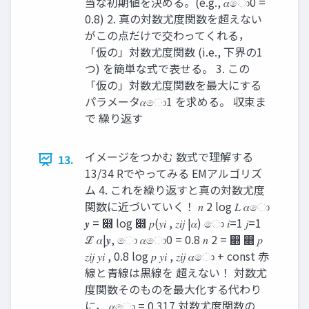
当な初期値を決める。(e.g., 𝛼ො0 =
0.8) 2. 真の対数尤度関数を超えない
がこの点だけで交わってくれる，
「仮の」対数尤度関数 (i.e., 下界の1
つ) を簡単な式で表せる。 3. この
「仮の」対数尤度関数を最大にする
パラメータ𝛼ො1 を求める。 収束ま
で 繰り返す
イメージをつかむ 数式で理解する
13.
13/34 Rでやってみる EMアルゴリズ
ム 4. これを繰り返すと真の対数尤度
関数に近づいていく！ 𝑛 2 log 𝐿 𝛼ො
𝒚 = ෍ log ෍ 𝑝(𝑦𝑖 , 𝑧𝑖𝑗 |𝛼) ො 𝑖=1 𝑗=1
ℒ 𝛼|𝒚, ො 𝛼ො0 = 0.8 𝑛 2 = ෍ ෍ 𝑝
𝑧𝑖𝑗 𝑦𝑖 , 0.8 log 𝑝 𝑦𝑖 , 𝑧𝑖𝑗 𝛼ො + const 赤
線と青線は黒線を 超えない！ 対数尤
度関数そのものを最大化する代わり
に， 𝛼ො = 0.317 対数尤度関数の