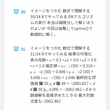
イメージをつかむ 数式で理解する
30.
30/34 Rでやってみる EMアルゴリズ
ムの実行 本当は偏微分して解くほう
がよいが 今回は省略してoptim()で
数値的に解く。
イメージをつかむ 数式で理解する
31.
31/34 Rでやってみる 結果の可視化
真の母数 • 𝛼 = 0.3 • 𝜇1 = 0.0 • 𝜇2 = 5.0
• 𝜎 = 1.0 推定値 • 𝛼ො (50) = 0.316 •
𝜇 ෞ1 (50) = 0.006 • 𝜇 ෞ2 (50) =
5.040 • 𝜎ො (50) = 1.040 最終的な評
価値 ෡ 50 𝒚, 𝜽 ෡ 49 = −2083.837 • 𝒬
𝜽 ෡ 50 |𝒚, 𝜦(49) = −2062.462 • ℒ 𝜽 ※
数値解を直接求めたときの 最大対数
尤度も−2062.462