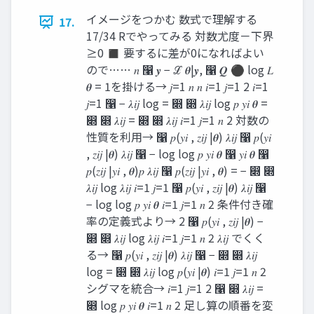
イメージをつかむ 数式で理解する
17.
17/34 Rでやってみる 対数尤度－下界
≥0 ◼ 要するに差が0になればよい
ので…… 𝑛 ෡ 𝒚 − ℒ 𝜽|𝒚, ෡ 𝑸 ⚫ log 𝐿
𝜽 = 1を掛ける→ 𝑗=1 𝑛 𝑛 𝑖=1 𝑗=1 2 𝑖=1
𝑗=1 ෡ − 𝜆𝑖𝑗 log = ෍ ෍ 𝜆𝑖𝑗 log 𝑝 𝑦𝑖 𝜽 =
෍ ෍ 𝜆𝑖𝑗 = ෍ ෍ 𝜆𝑖𝑗 𝑖=1 𝑗=1 𝑛 2 対数の
性質を利用→ ෡ 𝑝(𝑦𝑖 , 𝑧𝑖𝑗 |𝜽) 𝜆𝑖𝑗 ෡ 𝑝(𝑦𝑖
, 𝑧𝑖𝑗 |𝜽) 𝜆𝑖𝑗 ෡ − log log 𝑝 𝑦𝑖 𝜽 ෡ 𝑦𝑖 𝜽 ෡
𝑝(𝑧𝑖𝑗 |𝑦𝑖 , 𝜽)𝑝 𝜆𝑖𝑗 ෡ 𝑝(𝑧𝑖𝑗 |𝑦𝑖 , 𝜽) = − ෍ ෍
𝜆𝑖𝑗 log 𝜆𝑖𝑗 𝑖=1 𝑗=1 ෡ 𝑝(𝑦𝑖 , 𝑧𝑖𝑗 |𝜽) 𝜆𝑖𝑗 ෡
− log log 𝑝 𝑦𝑖 𝜽 𝑖=1 𝑗=1 𝑛 2 条件付き確
率の定義式より→ 2 ෡ 𝑝(𝑦𝑖 , 𝑧𝑖𝑗 |𝜽) −
෍ ෍ 𝜆𝑖𝑗 log 𝜆𝑖𝑗 𝑖=1 𝑗=1 𝑛 2 𝜆𝑖𝑗 でくく
る→ ෡ 𝑝(𝑦𝑖 , 𝑧𝑖𝑗 |𝜽) 𝜆𝑖𝑗 ෡ − ෍ ෍ 𝜆𝑖𝑗
log = ෍ ෍ 𝜆𝑖𝑗 log 𝑝(𝑦𝑖 |𝜽) 𝑖=1 𝑗=1 𝑛 2
シグマを統合→ 𝑖=1 𝑗=1 2 ෡ ෍ 𝜆𝑖𝑗 =
෍ log 𝑝 𝑦𝑖 𝜽 𝑖=1 𝑛 2 足し算の順番を変