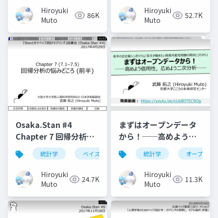
Hiroyuki
Hiroyuki
86K
52.7K
Muto
Muto
Osaka.Stan #4
まずはオープンデータ
Chapter 7 回帰分析の
から！──高めよう信
悩みどころ (7.1–7.5)
用性，広めよう二次分
統計学
ベイズ
r
統計学
stan
オープンサ
析──
Hiroyuki
Hiroyuki
24.7K
11.3K
Muto
Muto