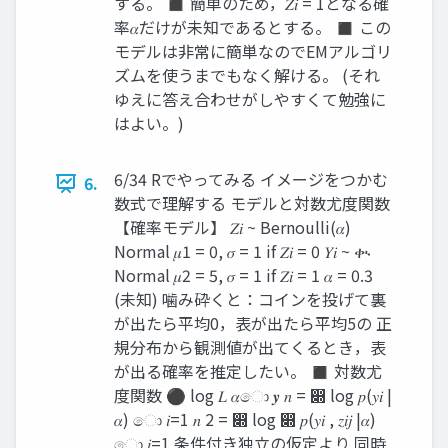
する。 ◼ 簡単のため，𝑍𝑖 = 1となる確
率𝛼だけが未知であるとする。 ◼ この
モデルは非常に簡単なのでEMアルゴリ
ズムを使うまでもなく解ける。 (それ
ゆえに答え合わせがしやすくて勉強に
はよい。)
6/34 Rでやってみる イメージをつかむ
6.
数式で理解する モデルと対数尤度関数
【確率モデル】 𝑍𝑖 ~ Bernoulli(𝛼)
Normal 𝜇1 = 0, 𝜎 = 1 if 𝑍𝑖 = 0 𝑌𝑖 ~ ቊ
Normal 𝜇2 = 5, 𝜎 = 1 if 𝑍𝑖 = 1 𝛼 = 0.3
(未知) 噛み砕くと：コインを投げて裏
が出たら平均0，表が出たら平均5の 正
規分布から観測値が出てくるとき，表
が出る確率を推定したい。 ◼ 対数尤
度関数 ⚫ log 𝐿 𝛼ො 𝒚 𝑛 = ෍ log 𝑝(𝑦𝑖 |
𝛼) ො 𝑖=1 𝑛 2 = ෍ log ෍ 𝑝(𝑦𝑖 , 𝑧𝑖𝑗 |𝛼)
ො 𝑖=1 条件付き独立の仮定より 同時