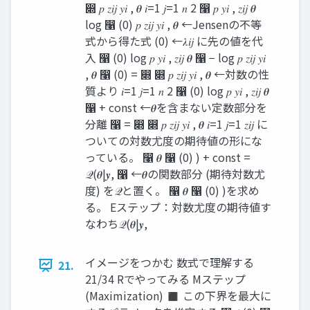
෍ 𝑝 𝑧𝑖𝑗 𝑦𝑖 , 𝜽 𝑖=1 𝑗=1 𝑛 2 ෡ 𝑝 𝑦𝑖 , 𝑧𝑖𝑗 𝜽
log ෡ (0) 𝑝 𝑧𝑖𝑗 𝑦𝑖 , 𝜽 ←Jensenの不等
式から得た式 (0) ←𝜆𝑖𝑗 に先の値を代
入 ෡ (0) log 𝑝 𝑦𝑖 , 𝑧𝑖𝑗 𝜽 ෡ − log 𝑝 𝑧𝑖𝑗 𝑦𝑖
, 𝜽 ෡ (0) = ෍ ෍ 𝑝 𝑧𝑖𝑗 𝑦𝑖 , 𝜽 ←対数の性
質より 𝑖=1 𝑗=1 𝑛 2 ෡ (0) log 𝑝 𝑦𝑖 , 𝑧𝑖𝑗 𝜽
෡ + const ←𝜽を含まない定数部分を
分離 ෡ = ෍ ෍ 𝑝 𝑧𝑖𝑗 𝑦𝑖 , 𝜽 𝑖=1 𝑗=1 𝑧𝑖𝑗 に
ついての対数尤度の期待値の形にな
っている。 ෡ 𝜽 ෡ (0) ) + const =
𝒬(𝜽|𝒚, ෡ ←𝜽の関数部分 (期待対数尤
度) を𝒬と置く。 ෡ 𝜽 ෡ (0) )を求め
る。 Eステップ：対数尤度の期待値す
なわち𝒬(𝜽|𝒚,
イメージをつかむ 数式で理解する
21.
21/34 Rでやってみる Mステップ
(Maximization) ◼ この下界を最大に