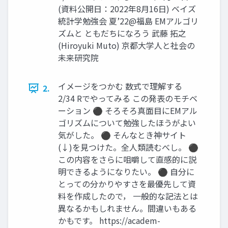
(資料公開日：2022年8月16日) ベイズ
統計学勉強会 夏’22@福島 EMアルゴリ
ズムと ともだちになろう 武藤 拓之
(Hiroyuki Muto) 京都大学人と社会の
未来研究院
イメージをつかむ 数式で理解する
2.
2/34 Rでやってみる この発表のモチベ
ーション ⚫ そろそろ真面目にEMアル
ゴリズムについて勉強したほうがよい
気がした。 ⚫ そんなとき神サイト
(↓)を見つけた。全人類読むべし。 ⚫
この内容をさらに咀嚼して直感的に説
明できるようになりたい。 ⚫ 自分に
とっての分かりやすさを最優先して資
料を作成したので， 一般的な記法とは
異なるかもしれません。間違いもある
かもです。 https://academ-