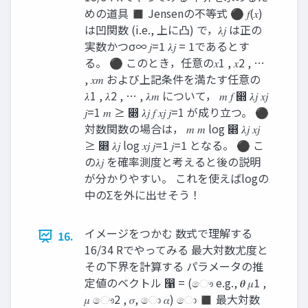
めの道具 ◼ Jensenの不等式 ⚫ 𝑓(𝑥)
は凹関数 (i.e., 上に凸) で，𝜆𝑗 は正の
実数かつσ∞ 𝑗=1 𝜆𝑗 = 1であるとす
る。 ⚫ このとき，任意の𝑥1 , 𝑥2 , …
, 𝑥𝑚 および上記条件を満たす任意の
𝜆1 , 𝜆2 , … , 𝜆𝑚 について， 𝑚 𝑓 ෍ 𝜆𝑗 𝑥𝑗
𝑗=1 𝑚 ≥ ෍ 𝜆𝑗 𝑓 𝑥𝑗 𝑗=1 が成り立つ。 ⚫
対数関数の場合は， 𝑚 𝑚 log ෍ 𝜆𝑗 𝑥𝑗
≥ ෍ 𝜆𝑗 log 𝑥𝑗 𝑗=1 𝑗=1 となる。 ⚫ こ
の𝜆𝑗 を確率測度と考えると後の説明
が分かりやすい。 これを使えばlogの
中のΣを外に出せそう！
イメージをつかむ 数式で理解する
16.
16/34 Rでやってみる 最大対数尤度と
その下界を計算する パラメータの推
定値のベクトル ෡ = (ෞ e.g., 𝜽 𝜇1 ,
𝜇 ෞ2 , 𝜎, ො 𝛼) ො ◼ 最大対数