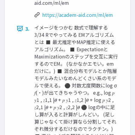
aid.com/ml/em
https://academ-aid.com/ml/em
イメージをつかむ 数式で理解する
3.
3/34 Rでやってみる EMアルゴリズム
とは ◼ 最尤推定やMAP推定に使える
アルゴリズム。 ◼ Expectationと
Maximizationのステップを交互に実行
するのでEM。 (なかなかエモい。em
だけに。) ◼ 混合分布モデルとか階層
モデルみたいなめんどくさい系のモデ
ルで使える。 ⚫ 対数尤度関数にlog σ
𝑓(・)が出てきちゃうやつ。 e.g., log 𝑝
𝑦1 , 𝑧1,1 |𝜽 + 𝑝 𝑦1 , 𝑧1,2 |𝜽 + log 𝑝 𝑦2 ,
𝑧2,1 |𝜽 + 𝑝 𝑦2 , 𝑧2,2 |𝜽 ⚫ logの中に足
し算が入ると計算がしんどい。 (足し
算じゃなくて掛け算なら分割してそれ
ぞれ微分するだけなのでラクチン。)