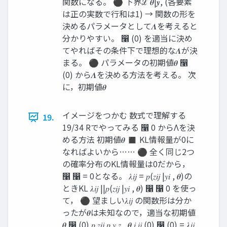
関数になる。 ⚫ 下界ℒ 𝜽|𝒚, (各要素
は正の実数で行和は1) → 関数の形を
決めるパラメータとして𝜦を考えると
分かりやすい。 ෡ (0) を適当に決め
てやればその条件下で理想的な𝜦が決
まる。 ⚫ パラメータの初期値𝜽 ෡
(0) から𝜦を決める方法を考える。 次
に，初期値𝜽
イメージをつかむ 数式で理解する
19.
19/34 Rでやってみる ෡ 0 からΛを決
める方法 初期値𝜽 ◼ KL情報量が0に
なればよいから…… ⚫ 全く同じ2つ
の確率分布のKL情報量は0だから，
෡ ෡ = 0となる。 𝜆𝑖𝑗 = 𝑝(𝑧𝑖𝑗 |𝑦𝑖 , 𝜽)の
ときKL 𝜆𝑖𝑗 ||𝑝(𝑧𝑖𝑗 |𝑦𝑖 , 𝜽) ෡ ෡ 0 を使っ
て， ⚫ 望ましい𝜆𝑖𝑗 の関数形は分か
ったが𝜽は未知なので，適当な初期値
𝜽 ෡ (0) 𝑝 𝑧𝑖𝑗 𝑝 𝑦 𝑧 , 𝜽 𝑖 𝑖𝑗 (0) ෡ (0) = 𝜆𝑖𝑗