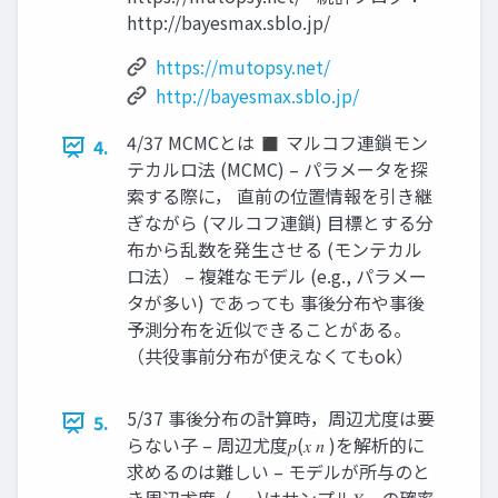
http://bayesmax.sblo.jp/
https://mutopsy.net/
http://bayesmax.sblo.jp/
4/37 MCMCとは ◼ マルコフ連鎖モン
4.
テカルロ法 (MCMC) – パラメータを探
索する際に， 直前の位置情報を引き継
ぎながら (マルコフ連鎖) 目標とする分
布から乱数を発生させる (モンテカル
ロ法） – 複雑なモデル (e.g., パラメー
タが多い) であっても 事後分布や事後
予測分布を近似できることがある。
（共役事前分布が使えなくてもok）
5/37 事後分布の計算時，周辺尤度は要
5.
らない子 – 周辺尤度𝑝(𝑥 𝑛 )を解析的に
求めるのは難しい – モデルが所与のと