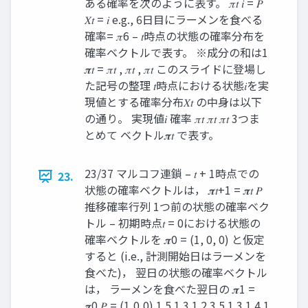
ある確率を次のように表す。 𝜋𝑡 𝑖 = 𝑃
𝑋𝑡 = 𝑖 e.g., 6日目にラーメンを食べる
確率= 𝜋6 – 𝑡時点の状態の確率分布を
確率ベクトルで表す。 ※成分の和は1
𝝅𝑡 = 𝜋𝑡 , 𝜋𝑡 , 𝜋𝑡 このスライドに登場し
た記号の整理 𝑡時点における状態𝑖を実
現値とする確率分布𝑋𝑡 の中身は以下
の通り。 実現値𝑖 確率 𝜋𝑡 𝜋𝑡 𝜋𝑡 3つま
とめて ベクトル𝝅𝑡 で表す。
23/37 マルコフ連鎖 – 𝑡 + 1時点での
23.
状態の確率ベクトルは， 𝝅𝑡+1 = 𝝅𝑡 𝑃
推移確率行列 1つ前の状態の確率ベク
トル – 初期時点𝑡 = 0における状態の
確率ベクトルを 𝝅0 = (1, 0, 0) と仮定
すると (i.e., 計測開始日はラーメンを
食べた)， 翌日の状態の確率ベクトル
は， ラーメンを食べた翌日の 𝝅1 =
𝝅0 𝑃 = (1,0,0) 1 5 1 3 1 2 3 5 1 3 1 4 1