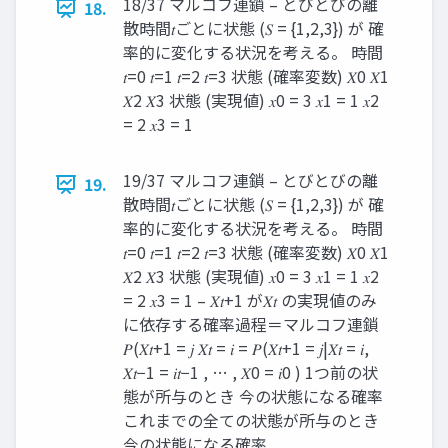
18/37 マルコフ連鎖 – とびとびの離
18.
散時間𝑡ごとに状態 (𝑆 = {1,2,3}) が 確
率的に変化する状況を考える。 時間
𝑡=0 𝑡=1 𝑡=2 𝑡=3 状態 (確率変数) 𝑋0 𝑋1
𝑋2 𝑋3 状態 (実現値) 𝑥0 = 3 𝑥1 = 1 𝑥2
= 2 𝑥3 = 1
19/37 マルコフ連鎖 – とびとびの離
19.
散時間𝑡ごとに状態 (𝑆 = {1,2,3}) が 確
率的に変化する状況を考える。 時間
𝑡=0 𝑡=1 𝑡=2 𝑡=3 状態 (確率変数) 𝑋0 𝑋1
𝑋2 𝑋3 状態 (実現値) 𝑥0 = 3 𝑥1 = 1 𝑥2
= 2 𝑥3 = 1 – 𝑋𝑡+1 が𝑋𝑡 の実現値のみ
に依存する確率過程＝マルコフ連鎖
𝑃(𝑋𝑡+1 = 𝑗 𝑋𝑡 = 𝑖 = 𝑃(𝑋𝑡+1 = 𝑗|𝑋𝑡 = 𝑖,
𝑋𝑡−1 = 𝑖𝑡−1 , … , 𝑋0 = 𝑖0 ) 1つ前の状
態が所与のとき 今の状態になる確率
これまでの全ての状態が所与のとき
今の状態になる確率