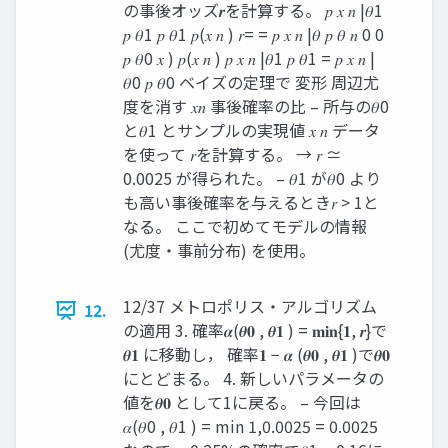
の事後オッズ𝒓を計算する。 𝑝 𝑥 𝑛 |𝜃1
𝑝 𝜃1 𝑝 𝜃1 𝑝(𝑥 𝑛 ) 𝑟= = 𝑝 𝑥 𝑛 |𝜃 𝑝 𝜃 𝑛 0 0
𝑝 𝜃0 𝑥 ) 𝑝(𝑥 𝑛 ) 𝑝 𝑥 𝑛 |𝜃1 𝑝 𝜃1 = 𝑝 𝑥 𝑛 |
𝜃0 𝑝 𝜃0 ベイズの定理で 変形 周辺尤
度を消す 𝑥𝑛 事後確率の比 – 所与の𝜃0
と𝜃1 とサンプルの実現値 𝑥 𝑛 データ
を使って 𝑟を計算する。 → 𝑟 ≃
0.0025 が得られた。 – 𝜃1 が𝜃0 より
も高い事後確率を与えるとき𝑟 > 1と
なる。 ここで初めてモデルの情報
(尤度・事前分布) を使用。
12/37 メトロポリス・アルゴリズム
12.
の適用 3. 確率𝜶(𝜽𝟎 , 𝜽𝟏 ) = 𝐦𝐢𝐧{𝟏, 𝒓}で
𝜽𝟏 に移動し， 確率𝟏 − 𝜶 (𝜽𝟎 , 𝜽𝟏 )で𝜽𝟎
にとどまる。 4. 新しいパラメータの
値を𝜽𝟎 として1に戻る。 – 今回は
𝛼(𝜃0 , 𝜃1 ) = min 1,0.0025 = 0.0025