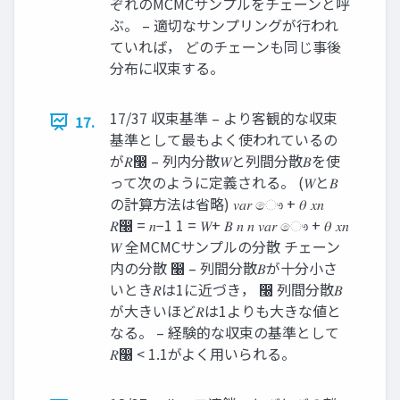
ぞれのMCMCサンプルをチェーンと呼
ぶ。 – 適切なサンプリングが行われ
ていれば， どのチェーンも同じ事後
分布に収束する。
17/37 収束基準 – より客観的な収束
17.
基準として最もよく使われているの
が𝑅෠ – 列内分散𝑊と列間分散𝐵を使
って次のように定義される。 (𝑊と𝐵
の計算方法は省略) 𝑣𝑎𝑟 ෞ + 𝜃 𝑥𝑛
𝑅෠ = 𝑛−1 1 = 𝑊+ 𝐵 𝑛 𝑛 𝑣𝑎𝑟 ෞ + 𝜃 𝑥𝑛
𝑊 全MCMCサンプルの分散 チェーン
内の分散 ෠ – 列間分散𝐵が十分小さ
いとき𝑅は1に近づき， ෠ 列間分散𝐵
が大きいほど𝑅は1よりも大きな値と
なる。 – 経験的な収束の基準として
𝑅෠ < 1.1がよく用いられる。