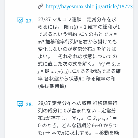
http://bayesmax.sblo.jp/article/187238
27/37 マルコフ連鎖 – 定常分布を求
27.
めるには， ෍ π(𝑖) = 1 確率の総和が1
であるという制約 𝑖∈𝑆 のもとで 𝝅 =
𝝅𝑃 推移確率行列𝑃を右から掛けても
変化しないのが定常分布𝝅 を解けば
よい。 – それぞれの状態についての
式に直した次の式を解く。 ∀𝑗 ∈ 𝑆, 𝜋
𝑗 = ෍ 𝜋 𝑖 𝑝(𝑖, 𝑗) 𝑖∈𝑆 ある状態𝑗である確
率 各状態から状態𝑗に 移る確率の和
(要は期待値)
28/37 定常分布への収束 推移確率行
28.
列の成分に 0が含まれない – 定常分
布𝝅が存在し， ∀𝑠, 𝑠 ′ ∈ 𝑆, 𝑝 𝑠, 𝑠 ′ ≠
0 のとき，どんな初期分布𝝅0 からで
も𝑡 → ∞で𝝅に収束する。 – 移動を繰