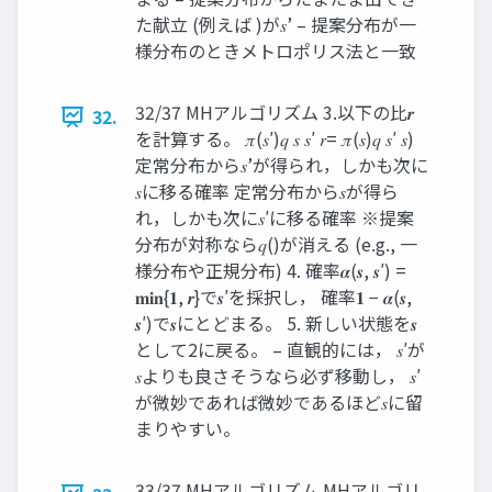
た献立 (例えば )が𝑠’ – 提案分布が一
様分布のときメトロポリス法と一致
32/37 MHアルゴリズム 3.以下の比𝒓
32.
を計算する。 𝜋(𝑠′)𝑞 𝑠 𝑠′ 𝑟= 𝜋(𝑠)𝑞 𝑠′ 𝑠)
定常分布から𝑠’が得られ，しかも次に
𝑠に移る確率 定常分布から𝑠が得ら
れ，しかも次に𝑠′に移る確率 ※提案
分布が対称なら𝑞()が消える (e.g., 一
様分布や正規分布) 4. 確率𝜶(𝒔, 𝒔′) =
𝐦𝐢𝐧{𝟏, 𝒓}で𝒔′を採択し， 確率𝟏 − 𝜶(𝒔,
𝒔′)で𝒔にとどまる。 5. 新しい状態を𝒔
として2に戻る。 – 直観的には， 𝑠′が
𝑠よりも良さそうなら必ず移動し， 𝑠′
が微妙であれば微妙であるほど𝑠に留
まりやすい。
33/37 MHアルゴリズム MHアルゴリ