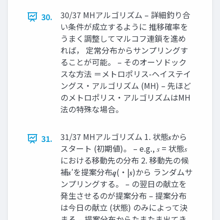
30/37 MHアルゴリズム – 詳細釣り合
30.
い条件が成立するように 推移確率を
うまく調整してマルコフ連鎖を進め
れば， 定常分布からサンプリングす
ることが可能。 – そのオーソドック
スな方法 ＝メトロポリス-ヘイステイ
ングス・アルゴリズム (MH) – 先ほど
のメトロポリス・アルゴリズムはMH
法の特殊な場合。
31/37 MHアルゴリズム 1. 状態𝒔から
31.
スタート (初期値)。 – e.g., 𝑠 = 状態𝑠
における移動先の分布 2. 移動先の候
補𝒔′を提案分布𝒒(・|𝒔)から ランダムサ
ンプリングする。 – の翌日の献立を
発生させるのが提案分布 – 提案分布
は今日の献立 (状態) のみによって決
まる – 提案分布からたまたま出てき