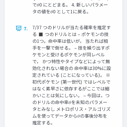
で𝜃0 にとどまる。 4. 新しいパラメー
タの値を𝜃0 として1に戻る。
7/37 つのドリルが当たる確率を推定す
7.
る ◼ つのドリルとは – ポケモンの技
の1つ。命中率は低いが， 当たれば相
手を一撃で倒せる。 – 技を繰り出すポ
ケモンと受けるポケモンが同レベル
で， かつ特性やタイプなどによって無
効化されない場合の 命中率は30%に設
定されている (ことになっている)。 ※
初代ポケモン (第一世代) ではレベルで
はなく素早さに依存するがここでは細
かいことは気にしない。 – 今回は，つ
のドリルの命中率𝜃を未知のパラメー
タとみなし メトロポリス・アルゴリズ
ムを使ってデータから𝜃の事後分布を
推定する。