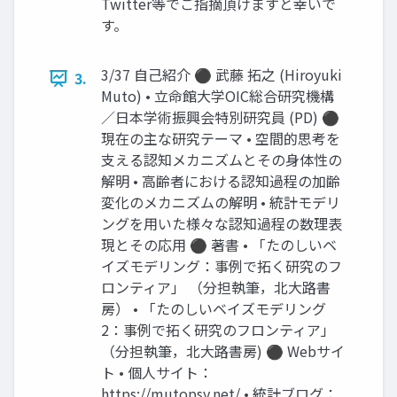
Twitter等でご指摘頂けますと幸いで
す。
3/37 自己紹介 ⚫ 武藤 拓之 (Hiroyuki
3.
Muto) • 立命館大学OIC総合研究機構
／日本学術振興会特別研究員 (PD) ⚫
現在の主な研究テーマ • 空間的思考を
支える認知メカニズムとその身体性の
解明 • 高齢者における認知過程の加齢
変化のメカニズムの解明 • 統計モデリ
ングを用いた様々な認知過程の数理表
現とその応用 ⚫ 著書 • 「たのしいベ
イズモデリング：事例で拓く研究のフ
ロンティア」 （分担執筆，北大路書
房） • 「たのしいベイズモデリング
2：事例で拓く研究のフロンティア」
（分担執筆，北大路書房) ⚫ Webサイ
ト • 個人サイト：
https://mutopsy.net/ • 統計ブログ：