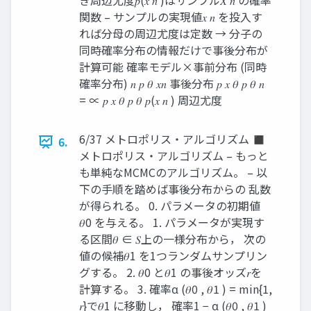
き周辺尤度𝑝(𝑥 𝑛 )はサンプル𝑋 𝑛 の確率
関数 – サンプルの実現値𝑥 𝑛 を投入す
れば分母の周辺尤度は定数 → 分子の
同時確率分布の情報だけで事後分布が
計算可能 確率モデル×事前分布 (同時
確率分布) 𝑛 𝑝 𝜃 𝑥𝑛 事後分布 𝑝 𝑥 𝜃 𝑝 𝜃 𝑛
= ∝ 𝑝 𝑥 𝜃 𝑝 𝜃 𝑝(𝑥 𝑛 ) 周辺尤度
6/37 メトロポリス・アルゴリズム ◼
6.
メトロポリス・アルゴリズム – もっと
も単純なMCMCのアルゴリズム。 – 以
下の手順を踏めば事後分布からの 乱数
が得られる。 0. パラメータの初期値
𝜃0 を与える。 1. パラメータが実現す
る区間𝜃 ∈ 𝑆上の一様分布から， 次の
値の候補𝜃1 を1つランダムサンプリン
グする。 2. 𝜃0 と𝜃1 の事後オッズ𝑟を
計算する。 3. 確率α (𝜃0 , 𝜃1 ) = min{1,
𝑟}で𝜃1 に移動し， 確率1 − α (𝜃0 , 𝜃1 )