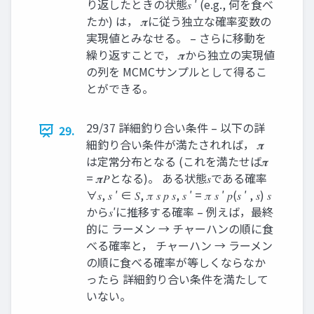
り返したときの状態𝑠 ′ (e.g., 何を食べ
たか) は， 𝝅に従う独立な確率変数の
実現値とみなせる。 – さらに移動を
繰り返すことで， 𝝅から独立の実現値
の列を MCMCサンプルとして得るこ
とができる。
29/37 詳細釣り合い条件 – 以下の詳
29.
細釣り合い条件が満たされれば， 𝝅
は定常分布となる (これを満たせば𝝅
= 𝝅𝑃となる)。 ある状態𝑠である確率
∀𝑠, 𝑠 ′ ∈ 𝑆, 𝜋 𝑠 𝑝 𝑠, 𝑠 ′ = 𝜋 𝑠 ′ 𝑝(𝑠 ′ , 𝑠) 𝑠
から𝑠′に推移する確率 – 例えば，最終
的に ラーメン → チャーハンの順に食
べる確率と， チャーハン → ラーメン
の順に食べる確率が等しくならなか
ったら 詳細釣り合い条件を満たして
いない。