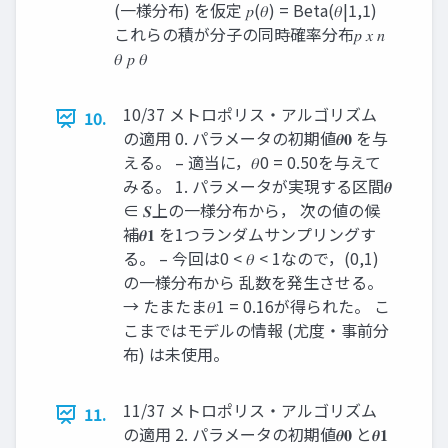
(一様分布) を仮定 𝑝(𝜃) = Beta(𝜃|1,1)
これらの積が分子の同時確率分布𝑝 𝑥 𝑛
𝜃 𝑝 𝜃
10/37 メトロポリス・アルゴリズム
10.
の適用 0. パラメータの初期値𝜽𝟎 を与
える。 – 適当に，𝜃0 = 0.50を与えて
みる。 1. パラメータが実現する区間𝜽
∈ 𝑺上の一様分布から， 次の値の候
補𝜽𝟏 を1つランダムサンプリングす
る。 – 今回は0 < 𝜃 < 1なので，(0,1)
の一様分布から 乱数を発生させる。
→ たまたま𝜃1 = 0.16が得られた。 こ
こまではモデルの情報 (尤度・事前分
布) は未使用。
11/37 メトロポリス・アルゴリズム
11.
の適用 2. パラメータの初期値𝜽𝟎 と𝜽𝟏