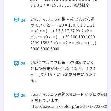
5 1 3 1 4 = (15 , 35 , 15) 推移確率
24/37 マルコフ連鎖 – 𝑡をどんどん進
24.
めていくと…… 𝝅0 = 1, 0, 0 1 3 1 𝝅1
= 𝝅0 𝑃 =( , , ) 5 5 5 17 37 29 2 𝝅2 =
𝝅1 𝑃 = 𝝅0 𝑃 = ( , , ) 50 100 100 1009
2399 1583 3 𝝅3 = 𝝅2 𝑃 = 𝝅0 𝑃 = ( , , )
3000 6000 6000
25/37 マルコフ連鎖 – 𝑡を進めていく
25.
と状態分布が変化しなくなり， 1 2 4
𝝅= , , 3 5 15 という定常分布に収束す
る。
26/37 マルコフ連鎖のRコード ※ブログ記
26.
を載せています。
http://bayesmax.sblo.jp/article/187238305