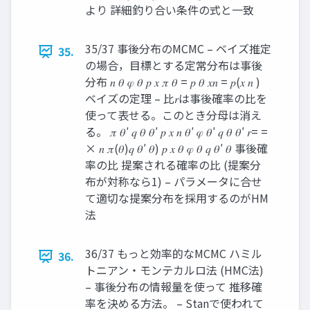
より 詳細釣り合い条件の式と一致
35/37 事後分布のMCMC – ベイズ推定
35.
の場合，目標とする定常分布は事後
分布 𝑛 𝜃 𝜑 𝜃 𝑝 𝑥 𝜋 𝜃 = 𝑝 𝜃 𝑥𝑛 = 𝑝(𝑥 𝑛 )
ベイズの定理 – 比𝑟は事後確率の比を
使って表せる。このとき分母は消え
る。 𝜋 𝜃′ 𝑞 𝜃 𝜃′ 𝑝 𝑥 𝑛 𝜃′ 𝜑 𝜃′ 𝑞 𝜃 𝜃′ 𝑟= =
× 𝑛 𝜋(𝜃)𝑞 𝜃′ 𝜃) 𝑝 𝑥 𝜃 𝜑 𝜃 𝑞 𝜃′ 𝜃 事後確
率の比 提案される確率の比 (提案分
布が対称なら1) – パラメータに合せ
て適切な提案分布を採用するのがHM
法
36/37 もっと効率的なMCMC ハミル
36.
トニアン・モンテカルロ法 (HMC法)
– 事後分布の情報量を使って 推移確
率を決める方法。 – Stanで使われて