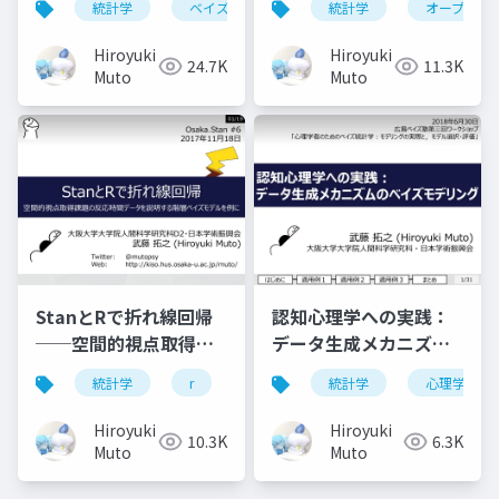
統計学
ベイズ
r
統計学
stan
オープンサ
析──
Hiroyuki
Hiroyuki
24.7K
11.3K
Muto
Muto
StanとRで折れ線回帰
認知心理学への実践：
──空間的視点取得課
データ生成メカニズム
題の反応時間データを
のベイズモデリング
統計学
r
stan
統計学
ベイズ
心理学
心理学
説明する階層ベイズモ
デルを例に──
Hiroyuki
Hiroyuki
10.3K
6.3K
Muto
Muto