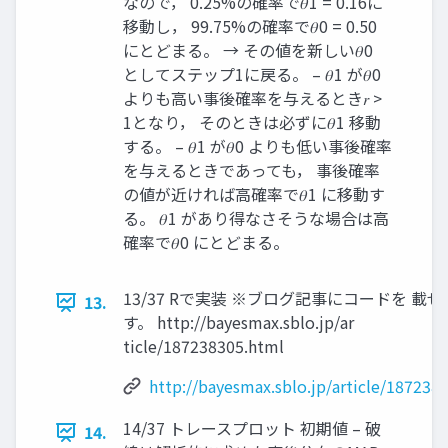
なので， 0.25%の確率で𝜃1 = 0.16に
移動し， 99.75%の確率で𝜃0 = 0.50
にとどまる。 → その値を新しい𝜃0
としてステップ1に戻る。 – 𝜃1 が𝜃0
よりも高い事後確率を与えるとき𝑟 >
1となり， そのときは必ずに𝜃1 移動
する。 – 𝜃1 が𝜃0 よりも低い事後確率
を与えるときであっても， 事後確率
の値が近ければ高確率で𝜃1 に移動す
る。 𝜃1 があり得なさそうな場合は高
確率で𝜃0 にとどまる。
13/37 Rで実装 ※ブログ記事にコードを 載
13.
す。 http://bayesmax.sblo.jp/ar
ticle/187238305.html
http://bayesmax.sblo.jp/article/187238
14/37 トレースプロット 初期値 – 破
14.