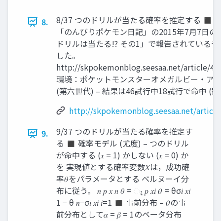
8/37 つのドリルが当たる確率を推定する ◼ デ
8.
「のんびりポケモン日記」の2015年7月7日の
ドリルは当たる!? その1」で報告されているデ
した。
http://skpokemonblog.seesaa.net/article/4
環境：ポケットモンスターオメガルビー・ア
(第六世代) – 結果は46試行中18試行で命中 (割合
http://skpokemonblog.seesaa.net/articl
9/37 つのドリルが当たる確率を推定す
9.
る ◼ 確率モデル (尤度) – つのドリル
が命中する (𝑥 = 1) かしない (𝑥 = 0) か
を 実現値とする確率変数𝑋は，成功確
率𝜃をパラメータとする ベルヌーイ分
布に従う。 𝑛 𝑝 𝑥 𝑛 𝜃 = ෑ 𝑝 𝑥𝑖 𝜃 = θσ𝑖 𝑥𝑖
1 − θ 𝑛−σ𝑖 𝑥𝑖 𝑖=1 ◼ 事前分布 – 𝜃の事
前分布として𝛼 = 𝛽 = 1のベータ分布