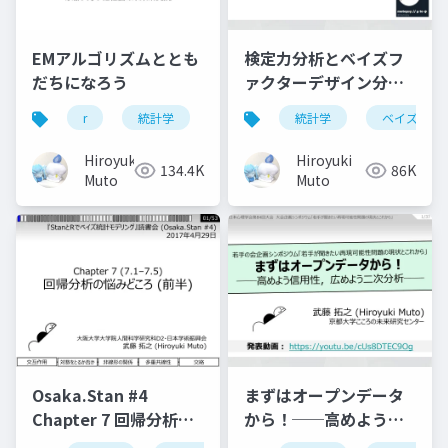
EMアルゴリズムととも
検定力分析とベイズフ
だちになろう
ァクターデザイン分析
によるサンプルサイズ
r
統計学
アルゴリズム
統計学
最尤法
ベイズ
最
設計
Hiroyuki
Hiroyuki
134.4K
86K
Muto
Muto
Osaka.Stan #4
まずはオープンデータ
Chapter 7 回帰分析の
から！──高めよう信
悩みどころ (7.1–7.5)
用性，広めよう二次分