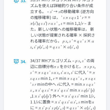
33.
ズムを使えば詳細釣り合い条件が成
立する。 – 𝑠′ → 𝑠の移動確率 (逆方向
の推移確率) は， ′ 𝑠 𝜋 𝑠 𝑞 𝑠 1 ′ 𝑟 = =
𝜋(𝑠′)𝑞 𝑠 𝑠′) 𝑟 𝛼 𝑠 ′ , 𝑠 = min 1,1/𝑟 – ま
た，新しい状態への推移確率は， 新
しい状態が提案される確率 × 採択さ
れる確率だから， 𝑝 𝑠, 𝑠 ′ = 𝑞 𝑠 ′ 𝑠 × 𝛼
𝑠, 𝑠′ 𝑝(𝑠′, 𝑠) = 𝑞 𝑠 𝑠 ′ × 𝛼(𝑠′, 𝑠)
34/37 MHアルゴリズム – 𝑝 𝑠, 𝑠 ′ の両
34.
辺に目標分布𝜋 𝑠 をかけると， 𝜋 𝑠 𝑝 𝑠,
𝑠 ′ = 𝜋 𝑠 𝑞 𝑠 ′ 𝑠 𝛼 𝑠, 𝑠′ 𝛼 𝑠, 𝑠′ に代入 ′ = 𝜋
𝑠 𝑞 𝑠 𝑠 min 1, 𝑟 = min 𝜋 𝑠 𝑞 𝑠 ′ 𝑠 , 𝜋 𝑠 𝑞 𝑠
′ 𝑠 𝑟 minの中へ 𝑟に代入 = min 𝜋 𝑠 𝑞 𝑠 ′
𝑠 , 𝜋 𝑠′ 𝑞 𝑠 𝑠′ = 𝜋 𝑠′ 𝑞 𝑠 𝑠′ min 𝜋 𝑠 𝑞(𝑠′ |𝑠)
,1 𝜋 𝑠′ 𝑞(𝑠|𝑠′) 外へ = 𝜋 𝑠′ 𝑞 𝑠 𝑠′ min 1/𝑟,
1 1/𝑟に置換 = 𝜋 𝑠′ 𝑞 𝑠 𝑠′ 𝛼 𝑠′, 𝑠 minを𝛼
に = 𝜋 𝑠′ 𝑝 𝑠′ 𝑠 𝑝(𝑠′, 𝑠) = 𝑞 𝑠 𝑠 ′ × 𝛼(𝑠′, 𝑠)