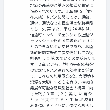
地域の高速交通基盤の整備が着実に
進められています。 1 章 鉄道 （並行
在来線）やバスに関しては、通勤、
通学、通院など市民生活の移動手段
として欠 第 また、平成 24 年には、
信濃町インターチェンジから上越ジ
ャンクション間の 4 車線化が かすこ
とのできない生活交通であり、北陸
新幹線開業後の二次交通としての役
割も担うこ 第 めていく必要がありま
す。 2 章 とから、並行在来線の経営
の安定化やバス運行の効率化と併せ
て、これらの利用促進を進 第 環境や
資源を大切にする心を育み、持続的
発展が可能な循環型社会の構築に向
けた取り 3 章 （ ２ ）美 し い 自 然
と 人 が 共 生 す る ・ 生 命 地 域 組
みを進めるとともに、快適な暮らし