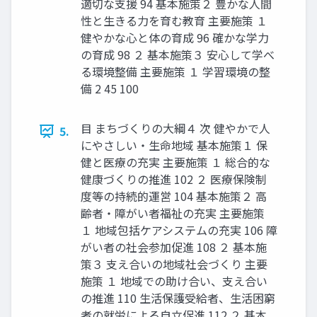
適切な支援 94 基本施策２ 豊かな人間
性と生きる力を育む教育 主要施策 １
健やかな心と体の育成 96 確かな学力
の育成 98 ２ 基本施策３ 安心して学べ
る環境整備 主要施策 １ 学習環境の整
備 2 45 100
目 まちづくりの大綱４ 次 健やかで人
5.
にやさしい・生命地域 基本施策１ 保
健と医療の充実 主要施策 １ 総合的な
健康づくりの推進 102 ２ 医療保険制
度等の持続的運営 104 基本施策２ 高
齢者・障がい者福祉の充実 主要施策
１ 地域包括ケアシステムの充実 106 障
がい者の社会参加促進 108 ２ 基本施
策３ 支え合いの地域社会づくり 主要
施策 １ 地域での助け合い、支え合い
の推進 110 生活保護受給者、生活困窮
者の就労による自立促進 112 ２ 基本