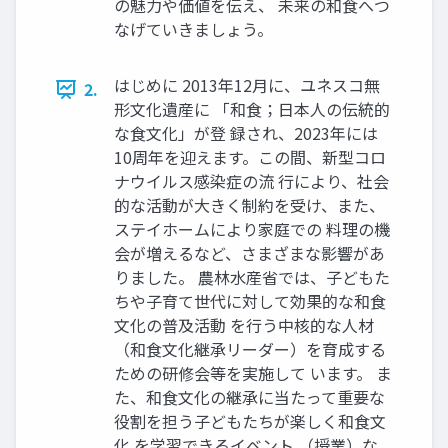
の魅力や価値を伝え、 未来の和食へつ
なげていきましょう。
はじめに 2013年12月に、ユネスコ無
2.
形文化遺産に 「和食；日本人の伝統的
な食文化」が登 録され、2023年には
10周年を迎えます。この間、新型コロ
ナウイルス感染症の流 行により、社会
的な活動が大きく制約を受け、また、
ステイホームにより家庭での 料理の機
会が増えるなど、さまざまな影響があ
りました。 農林水産省では、子どもた
ちや子育て世代に対して効果的な和食
文化の普及活動 を行う中核的な人材
（和食文化継承リーダー）を育成する
ための研修会等を実施して います。 ま
た、和食文化の継承に当たって重要な
役割を担う子どもたちが楽しく和食文
化 を学習できるイベント （授業）な