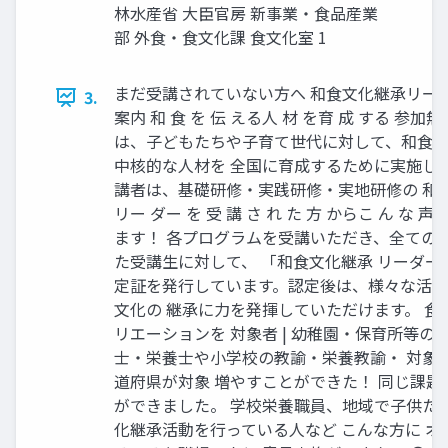
林水産省 大臣官房 新事業・食品産業
部 外食・食文化課 食文化室 1
まだ受講されていない方へ 和食文化継承リー
3.
案内 和 食 を 伝 える人 材 を育 成 する 参加
は、子どもたちや子育て世代に対して、和食
中核的な人材を 全国に育成するために実施し
講者は、基礎研修・実践研修・実地研修の 和 食
リー ダー を 受 講 さ れ た 方 からこ ん な 声
ます！ 各プログラムを受講いただき、全ての
た受講生に対して、 「和食文化継承 リーダー
定証を発行しています。認定後は、様々な活
文化の 継承に力を発揮していただけます。 食
リエーションを 対象者 | 幼稚園・保育所等の
士・栄養士や小学校の教諭・栄養教諭・ 対象エリ
道府県が対象 増やすことができた！ 同じ課題
ができました。 学校栄養職員、地域で子供た
化継承活動を行っている人など こんな方に オ