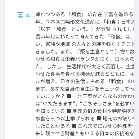
薄れつつある 「和食」 の存在 学習を進める前に 2013 （平成25）年、ユネスコ無形文化遺産に 「和食；日本人の伝統的な食文化」 （以下 「和食」という。）が登録 されました。日本に住む人々が長い年月にわたって育んできた 「和食」は、季節を楽しむ心を養い、家族や地域 の人々との絆を強くすることに大きな役割を担ってきました。また、ご飯を主食として汁物と数種類のおかず を組み合わせる和食は栄養バランスが良く、日本人の健康を支えてきました。 しかし、生活様式が大きく変容し、主食・主菜・副菜を組み合わせた食事を食べる機会が減るとともに、手 軽で便利な食のスタイルが増え、日々の生活に占める 「和食」 の存在が薄れています。 まず、あなた自身の食生活をチェックしてみましょう。 いくつできていますか？ ■ 一汁三菜がどんなものかわかる ■ 食事の時には“いただきます”、“ごちそうさま”を必ずいう ■ 地元の郷土料理を知っている ■ 地元の旬の食材や特産物を知っている ■ 日本の行事食を三つ以上挙げられる ■ 地元のお祭りや食のイベントに参加したことがある ■ これまでにおせち料理をつくったことがある 未来に残すべき財産ともいえる日本の伝統的な食文化を次世代に受け継いでいくに当たり、その良さを感じ ることが第一歩です。料理や食材をはじめ、調理技術、箸の持ち方といった作法、年中行事と食、食を通じた 家族や地域の人々との結びつきなど、私たちの生活とともにある 「和食」 について改めて意識してみましょう。 本書と児童向け学習教材“わたしたちと 「和食」 ”の関係について ＜本書＞ ＜児童向け学習教材“わたしたちと「和食」”＞ 和食文化継承リーダー研修の 「基礎研修」で使用するテキスト 教育現場で 「和食」 の全体像を わかりやすく伝える継承ツール 小学校低学年向け「和食文化に関する教材」 小学校低学年向け「和食文化に関する教材」 わ わ わ しょく 本書で学んだことを 次世代につなぐ和食文化 みせ 教材の構成 ちゅう ししょうの店でしゅぎょう中の にん りょうり人。 てん ちょう 和食店の店長さん。 わ しょく ねん くみ 年 組 た きせつと食べもの に うみ やま さと はい，楽しみです！ いっしょに わ しょく 「和食」のことをしらべよう！ わ しょく てん はる はる はる なつ なつ なつ あき あき あき わ しょく なつ あき た はる はる はる なつ なつ なつ あじ なに はる なつ あき やま 山 かんが はる なつ なす かつお キャベツ あき わ た た ば しょ はる なつ あき わ しょく がっ こう しょく 学校のきゅう食や， み 2 2 音3を楽 4しむ おと すきな食べもの （りょうり） のざいりょうは，どこでとれるのかな。しらべてみよう。 うみ はたけ 海 やま 畑 山 ひと かた ち ほう 地方によって， ごはんとしるもの， かた ちがうならべ方を ひだり することもあるよ。 おかずなどは，左のように て ならべます。 手にもつ まえ ひだり た つけもの ほうが食べやすいなど， しるもの た ひと います。 たの かた はしとおわんのもち方 たの 3 かおりを楽 4 しむ 2 かい しょく かんが 食べる人のことを考えて ごはん み かた やってはいけないはしのつかい方 き はしをつかうときに気をつけたいことがあります。 ★はしをどのようにつかっていますか。 1 た たの たの 1 2 た ねぶりばし かた はしのもち方 さかな 貝やきのこ，魚などをりょうりすると， うえ た はしの先をなめる。 ひと なか まよいばし さき おや 1. 上のはしは，親ゆび，人さ たの さまざまなかおりを楽 しめます。 1 ぼん しゆび，中ゆびの3本のゆ さしばし た どれを食べようか 食べものにはしを まよって，はしを さして食べる。 た あちこちうごかす。 びでかるくもちます。 おや ひと 2. 親ゆびは，人さしゆびのつ めのよこあたりにくるよう 2 3 4 味わって楽しむ あじ かみごたえのある食 べもの た ふう み にいしきしてみましょう。 がしら した あ だいこん トマト あいだ あ さき 7. はし先は，きちんとそろえてつかいましょう。 き ★おわんをどのように かんしゃの気もちをわすれずに もっていますか。 し あじ 1 12 23 34 4 味わい かた ざかな し 知ってる？ 知ってる？ ， 「いただきます」 「ごちそうさま」 には， おわんのもち方 3 4 た ひと ゆびでそこをささえてもちます。 1 ひと 食べものをつくった人や，りょうりを た つくった人，食べもののいのちへの おや 親ゆびをふちにかけて，ほかの こうばしい き かんしゃの気もちがこめられています。 なに ほかには何が 1 3 4 2 楽しめそう つけもの 1 2 2 3かな。 4 ち きゅう おと た 1 たい せつ せ もく ひょう た た かい 地球を大切にし，世界をよくしていくことにつながるよ。 3 4 みそのよい かい た 食べものをのこさず食べること，きせつごとの食べものを食べることなどが， 1 ち きゅう 1 2 みそしる せ 地球や世界をよくする目標をあらわしています。 パリパリと いう音 エス ディー ジー ズ し このマークを知ってる？ SDGsのマークです。 たの 2 2 味わい 1 2 ごはん 2 令和３年度国産農産物消費拡大事業のうち 「和食」 と地域食文化継承推進委託事業 （和食文化継承の人材育成等事業） 【発行】農林水産省 【協力】文部科学省 2 【編集委員会】長島美保子 ［ （社） 全国学校栄養士協議会 会長］ ，露久保美夏 ［東洋大学 食環境科学部食環境科学科 准教授］ ，小林利行 ［㈱ワン・パブリッシング］ 【アドバイザー】大安喜一 ［ （財） ユネスコ・アジア文化センター］ ，浅野春佳 ［ （財） ユネスコ・アジア文化センター］ ，武田尚樹 ［ （社） 和食文化国民会議］ ，蟹江憲史 ［慶應義塾大学大学院政策･メディア研究科 教授］ 【編集事務局】 パソナ農援隊 【編集】㈱ワン・パブリッシング，㈲大悠社 【デザイン】中トミデザイン 【イラスト】川下 隆 【写真】PIXTA 3 2 小学校低学年向け「和食文化に関する教材」 教材の使い方 で ひと うえ 6. 上がわのはしだけをうごかすようにしましょう。 2 いろ 1 2 やき魚 いちご おや 4. 下のはしは親ゆびと人さしゆびの間にはさんでこていします。 5. くすりゆびの，つめのよこに当たるようにいしきしてみましょう。 あじ おんどなども味わいのひとつです。 わ しょく く 4 あじ くり かおり てんぷら 1 て 3. はし頭は1cmくらい，手からはみ出ているのがよいじょうたいです。 あじ たい せつ 風 1味を大切にします。 かたさやしたざわり， たの たの たの しょうゆ，みそなどをつかい，味わいや で おと りょうりの組み合わせや色どり かおり おいしいのか。 2 3 にもの あまからい だから 1 た た うつわのならべ方 おかず おかず て なが わ あ 考えてつくられており，見て楽しめます。 は，食べるときに出 るパリパリ， 1 カリカリという音も楽しめます。 2 さまざまに楽 しめる和食 1 た よくつかわれるよ。 よいかおり なぜそれを食べているのかな。また，どんなところがすきなのかな。 話し合ってみよう。 しょく わ しょく 和食には，いろいろなきまりがあります。りょうりを食べやすくすることや，つくった人たちへのかんしゃを うつわは，手前や左におく に ほん 日本はたてに長く，さまざまな食べものが く 組 み合 わせ，うつわやもりつけのくふうも かんが 1 和食（りょうり）には， 「しゅん」の食べものが み おうちで見たことある？ すし あらわすくふうです。 おかず たの たの 1 見2て楽 3しむ 4 ふゆ さんま 1 1 ほん た そば や つけもの た たの あき ぎんなん かんが 考えよう！ た つぎの食べものは，どのきせつが「しゅん」でしょうか。 か に 食べたことある？ あ さかな しるもの わ しょく 和食にはたくさんのしゅるいがあります。 和食には，食べる楽しみのほかに，見る楽しさ， かおる楽しさなどもあります。 み なつ とれます。 和食は，さまざまなざいりょうを 1 2 3 さつまいも ぶり 考えよう！ わ しょく た いろいろな食べもの（りょうり）があるけど，日本には和食（りょうり）があるんだよ！ はな かたち たまごやき ごはん はる 春 夏 秋 冬 かき はくさい あ きほんの形のひとつだ。 の組み合わせは， ふゆ 春 夏 秋 冬 わ しょく かんが ほうれんそう たい せつ に書きましょう。 知ってる？ わ しょく 和食（りょうり）のれい し このマークを知ってる？ た ほん かた 食べ方のこと。 ちゅう しん かんが あじ えだまめ すいか ふゆ 春 夏 秋 冬 2 3 わたしたちと「和食」 教師用指導書 かんが い た 食べられてきた食べもの（りょうり）や ざかな たとえばごはんを中心に，魚や野さい 1 2 3 ふゆ 春 夏 秋 冬 たけのこ あ わ しょく はたけ 畑 て やき魚 く かんが じゃがいも はな うみ し に た おひたし などのおかず，しるもの，つけものなど 1 2 3 かんが 小学校低学年向け「和食文化に関する教材」 1 1 ふゆ ふゆ ふゆ た た すきな食べもの （りょうり） のざいりょうは，どこでとれるのかな。しらべてみよう。 た 「和食」 のきまり わ しょく 和食（りょうり）とは，日本でむかしから なっとう た きせつとくらべて，えいようそが多くふくまれるものもたくさんあります。 ちゅう くみ 組 た あき あき あき 春 夏 夏 秋 秋 冬 冬 春 なぜそれを食べているのかな。また，どんなところがすきなのかな。 話し合ってみよう。 ■わたしたちが食べものを手に入れるためには，食べものがとれる場所をまもっていくことが大切です。 し 知ってる？ たの わ しょく 和食（りょうり）のれい おお みせ ねん 年 た 春 夏 夏 秋 秋 冬 冬 春 すきな食べもの （りょうり） は何かな。 しょく ふゆ にん りょうり人。 じん 和食のたつ人。 かんが かんが かんが すきな食べもの （りょうり） は何かな。 海 ふゆ ふゆ ふゆ なに はる ししょうの店でしゅぎょう中の てん ちょう 和食店の店長さん。 1 2 2 3 3 みかん た わ 「和食」 を楽しもう ひろ 「しゅん」 といいます。「しゅん」 の食べものには，ほかの たくさんとれて，味もよいとされるきせつを ウニャたん ニャーししょう た わたしたちは，いろいろなものを食べています。 ふだん食べているものについて考えてみましょう。 かんが わたしたちは，いろいろなものを食べています。 ふだん食べているものについて考えてみましょう。 かんが かんが かんが し そのため，きせつによってとれる食べものがかわります。 たの 食べものしらべ た なが た た た ほん 日本はたてに長く，海，山，里と，自ぜんが広 がります。また，春，夏，秋，冬のきせつがあります。 食べものしらべ 教育現場で伝える際に活用 紙教材 （児童用，教師用） から構成されています。 紙教材 「わたしたちと 『和食』」 じん 和食のたつ人。 11 2 2 3 3 しょく ウニャたん ニャーししょう わ しょく てん しょく 教師用指導書 わたしたちと 「和食」 教師用指導書 わたしたちと 「和食」 たの はい，楽しみです！ いっしょに 「和食」のことをしらべよう！ 4 2 わ しょく わたしたちと「和食」 教師用指導書 本教材は，紙教材（児童用4ページ，教師用8ページ）です。 ればカラー印刷をお勧めしますが，モノクロ印刷またはコ A4サイズで1枚に1ページ分，またはA3サイズで1枚に2ペー ピーでも読めるよう配慮しています。児童１人について4ペー ジ分を印刷してください。両面印刷でもかまいません。でき ジ分を1セットとして配付してください。 教材のねらい り，友だちの考えを聞いたりする姿勢を身につけられるよう 本教材は，次のようなねらいの下に作成しています。 ●和食の骨格を体系的に学ぶことができる 和食文化継承リーダー研修テキスト た て い た ば しょ 人と話し合うことの重要性に気づきます。また，食と健康， させます。 食の問題といった周辺の事項にも目を向けられるようになり た に ほん わ しょく がっ こう しょく 学校のきゅう食や， 和食（りょうり）のれい み おうちで見たことある？ た 食べたことある？ 子どもたちをはじめとしてすべての人たちに和食文化の魅力や価値を伝え、 未来の和食へつなげていきましょう。 そば すし 世界で今起こっているさまざまな問題に目を向け，考えて なく，自然の美しさや四季の移ろいの表現や年中行事の中で いくために，SDGs（7ページ参照）を意識することが重要視 自然の恵みを分け合うといった慣習などをも含む「日本人の されています。和食にはSDGsの目標やターゲットと関連す 伝統的な食文化」であることを理解させることをねらいとし る事項が多く，具体的な事例からSDGsとの関連性を理解し， ています。 問題意識を持てるようになります。 を題材とすることで，SDGsを自分たちに関係の深い問題と けるように配慮しています。 してとらえ，明確な問題意識を持って探究を進めていくこと ●児童の行動する意欲や態度を育成する ができます。 1 1 小学校高学年向け「和食文化に関する教材」 小学校高学年向け「和食文化に関する教材」 わ しょく わ ぎょう 教材の構成 しん まい りょう り ししょうの店でしゅ業中の新米料理人。 年 組 し し ぜん わ ぜん りょう り しゅう そだ わ しょく れき でん とう てき かん ぶん し わ しょく か たん こと ば ことだけをさす言 葉 りょう り なのかな？ そだ 伝統的な食に関する文化として育て上げてきました。 ぎょう しん まい りょう り ししょうの店でしゅ業中の新米料理人。 たと りょう り 例えば，お正月の料 理。 新しい年をむかえ， たつ じん 和食の達人。 しあわ 一年を元気で，幸せいっぱいにすごせるように 年 わ ねが 組 りょう り との願いが料理にこめられています。 し ぜん 日本人の自然 への思いや，ものの考え方が， しょく 「和食」 って何だろう しょく ざい 1 2 3 4 材の 多くの新せんな食 も 1 1 2 わ し ぜん 2 りょう り か ぞく おせち料理やぞうにという食と，それらを家族な かこ しゅう あらわ どと囲む習かんに表れています。 3 4 けん こう てき 2 健3 康的4 な食生活を あじ ささえる栄養バランス へい せい 2013 （平 成25）年12月に，ユネスコの む けい ぶん か い さん とう ろく ぶん き ぎょう じ ふか かん けい き せつ しょく ざい このような
4.