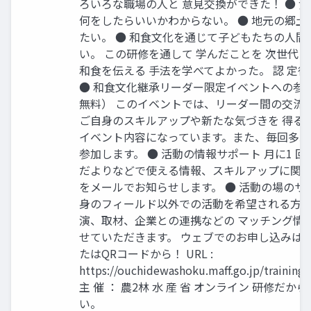
ろいろな職場の人と 意見交換ができた！ ● 
何をしたらいいかわからない。 ● 地元の郷土
たい。 ● 和食文化を通じて子どもたちの人間
い。 この研修を通して 学んだことを 次世代
和食を伝える 手法を学べてよかった。 認 定後
● 和食文化継承リーダー限定イベントへの参加
無料） このイベントでは、リーダー間の交流
ご自身のスキルアップや新たな気づきを 得る
イベント内容になっています。また、毎回多彩
参加します。 ● 活動の情報サポート 月に1 
だよりなどで使える情報、スキルアップに関
をメールでお知らせします。 ● 活動の場のサ
身のフィールド以外での活動を希望される方
演、取材、企業との連携などの マッチング情
せていただきます。 ウェブでのお申し込みは、
たはQRコードから！ URL :
https://ouchidewashoku.maff.go.jp/training/
主 催 ： 農2林 水 産 省 オンライン 研修だか
い。