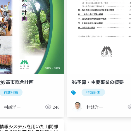
次妙高市総合計画
R6予算・主要事業の概要
行政計画
行政計画
村越洋一
246
村越洋一