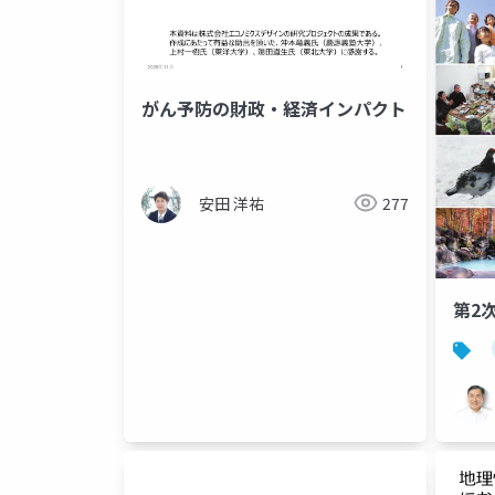
がん予防の財政・経済インパクト
安田 洋祐
277
第2