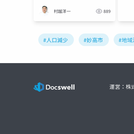
村越洋一
889
#人口減少
#妙高市
#地域
運営：株