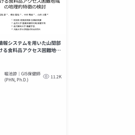
情報システムを用いた山間部
ける食料品アクセス困難地域
理的特徴の検討
堀池諒｜GIS保健師
11.2K
(PHN, Ph.D.)