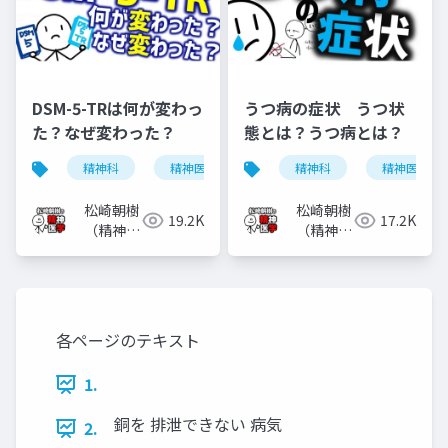
DSM-5-TRは何が変わっ
うつ病の症状 うつ状
た？なぜ変わった？
態とは？うつ病とは？
精神科
精神医学
dsm-5-tr
精神科
dsm-5
精神医学
松崎朝樹
松崎朝樹
19.2K
17.2K
（精神科
（精神科
医）
医）
各ページのテキスト
1.
銅を 排泄できない 病気
2.