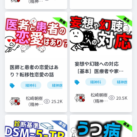
医）
（精神科
医）
妄想や幻聴への対応
医師と患者の恋愛はあ
［基本］医療者や家族
り？転移性恋愛の話
などがどう対応すべき
精神科
精神医学
か
精神科
精神医学
転移性恋愛
恋愛
松崎朝樹
20.5K
松崎朝樹
（精神科
25.2K
（精神科
医）
医）