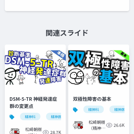
関連スライド
DSM-5-TR 神経発達症
双極性障害の基本
群の変更点
精神科
精神医学
精神科
精神医学
神経発達症群
発達障害
松崎朝樹
26.6K
（精神科
松崎朝樹
28.7K