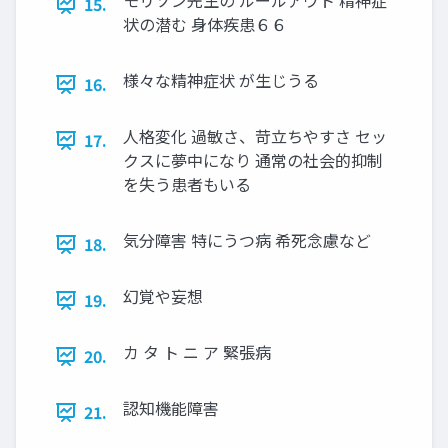
モリソン先生の ルールアウト 精神症
15.
状の潜む 身体疾患６６
様々な精神症状 が生じうる
16.
人格変化 過敏さ、苛立ちやすさ セッ
17.
クスに夢中になり 通常の社会的抑制
を失う患者もいる
気分障害 特にうつ病 希死念慮など
18.
幻覚や妄想
19.
カ タ ト ニ ア 緊張病
20.
認知機能障害
21.