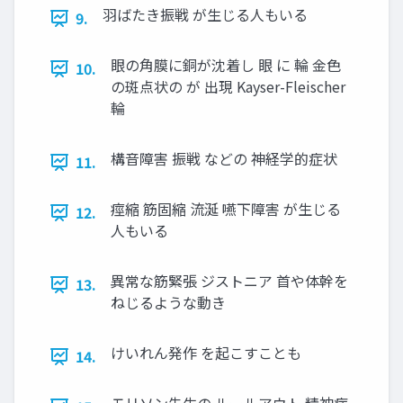
羽ばたき振戦 が生じる人もいる
9.
眼の角膜に銅が沈着し 眼 に 輪 金色
10.
の斑点状の が 出現 Kayser-Fleischer
輪
構音障害 振戦 などの 神経学的症状
11.
痙縮 筋固縮 流涎 嚥下障害 が生じる
12.
人もいる
異常な筋緊張 ジストニア 首や体幹を
13.
ねじるような動き
けいれん発作 を起こすことも
14.