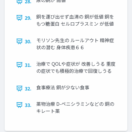
尿の銅が 高値
28.
銅を運び出せず血清の 銅が低値 銅を
29.
もつ糖蛋白 セルロプラスミン が低値
モリソン先生の ルールアウト 精神症
30.
状の潜む 身体疾患６６
治療で QOLや症状が 改善しうる 重度
31.
の症状でも積極的治療で回復しうる
食事療法 銅が少ない食事
32.
薬物治療 D-ペニシラミンなどの 銅の
33.
キレート薬