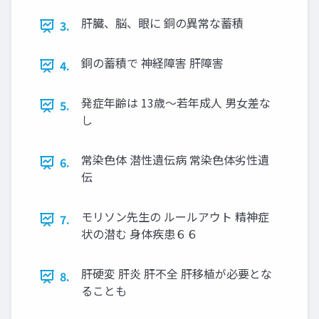
肝臓、脳、眼に 銅の異常な蓄積
3.
銅の蓄積で 神経障害 肝障害
4.
発症年齢は 13歳〜若年成人 男女差な
5.
し
常染色体 潜性遺伝病 常染色体劣性遺
6.
伝
モリソン先生の ルールアウト 精神症
7.
状の潜む 身体疾患６６
肝硬変 肝炎 肝不全 肝移植が必要とな
8.
ることも