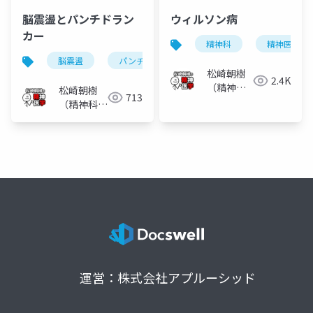
脳震盪とパンチドラン
ウィルソン病
カー
精神科
精神医学
脳震盪
パンチドランカー
慢性外傷性脳症
松崎朝樹
2.4K
（精神科
松崎朝樹
713
医）
（精神科
医）
運営：株式会社アプルーシッド