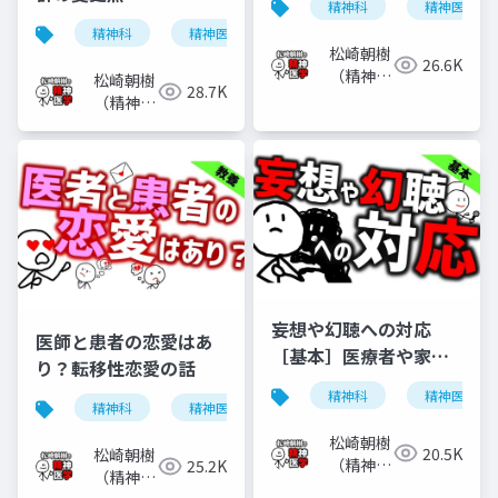
精神科
精神医学
精神科
精神医学
神経発達症群
発達障害
松崎朝樹
26.6K
（精神科
松崎朝樹
28.7K
医）
（精神科
医）
妄想や幻聴への対応
医師と患者の恋愛はあ
［基本］医療者や家族
り？転移性恋愛の話
などがどう対応すべき
精神科
精神医学
か
精神科
精神医学
転移性恋愛
恋愛
松崎朝樹
20.5K
松崎朝樹
（精神科
25.2K
（精神科
医）