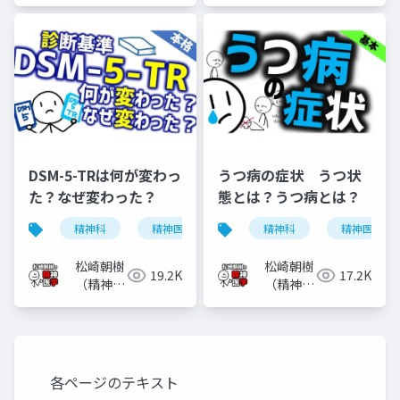
医）
DSM-5-TRは何が変わっ
うつ病の症状 うつ状
た？なぜ変わった？
態とは？うつ病とは？
精神科
精神医学
dsm-5-tr
精神科
dsm-5
精神医学
松崎朝樹
松崎朝樹
19.2K
17.2K
（精神科
（精神科
医）
医）
各ページのテキスト