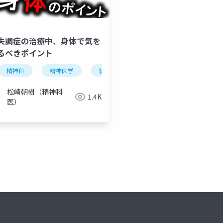
失調症の治療中、身体で気を
るべきポイント
精神科
精神医学
統合失調症
錐体外路症状
パ
抗精神病薬
錐体外路症状
パーキンソン症候群
パー
松崎朝樹（精神科
1.4K
医）