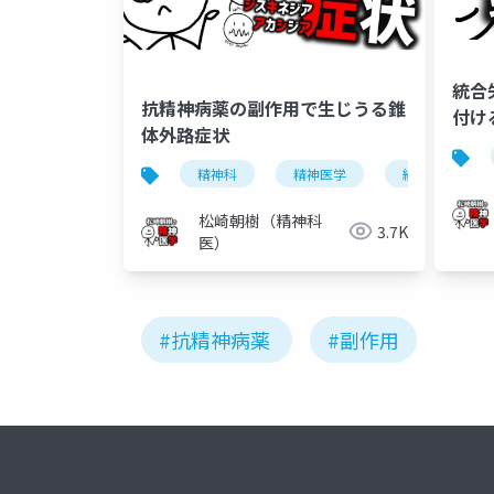
統合
抗精神病薬の副作用で生じうる錐
付け
体外路症状
精神科
精神医学
統合失調症
松崎朝樹（精神科
3.7K
医）
#抗精神病薬
#副作用