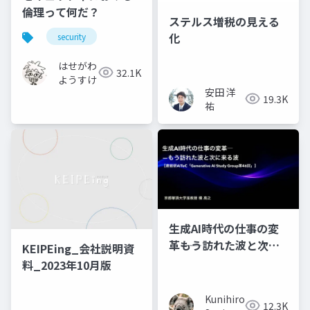
倫理って何だ？
ステルス増税の見える
化
security
はせがわ
32.1K
ようすけ
安田 洋
19.3K
祐
生成AI時代の仕事の変
革――もう訪れた波と次に
KEIPEing_会社説明資
来る波
料_2023年10月版
Kunihiro
12.3K