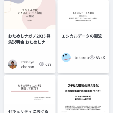
おためしナガノ2025 募
エシカルデータの潮流
集説明会 おためしナガ
ノ体験 in 塩尻
tokoroten
83.4K
masaya
639
chonan
セキュリティにおける