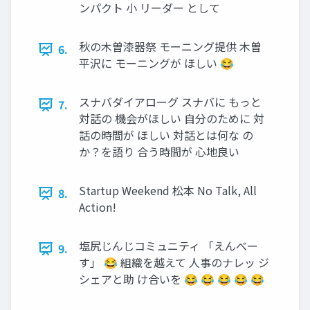
ンパクト 小 リーダー として
秋の木曽漆器祭 モーニング提供 木曽
6.
平沢に モーニングが ほしい 😂
スナバダイアローグ スナバに もっと
7.
対話の 機会がほしい 自分のために 対
話の時間が ほしい 対話とは何な の
か？を語り 合う時間が 心地良い
Startup Weekend 松本 No Talk, All
8.
Action!
塩尻じんじコミュニティ 「えんべー
9.
す」 😂 組織を越えて 人事のナレッ ジ
シェアと助 け合いを 😂 😂 😂 😂 😂