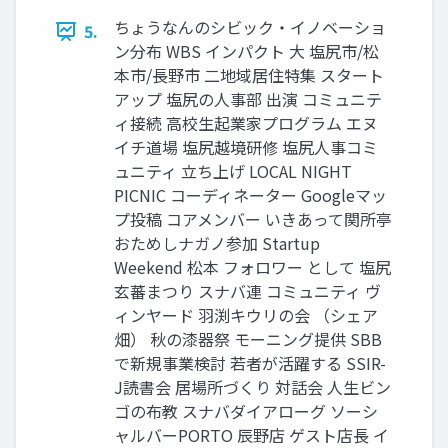
ちょうなんのシビック・イノベーショ
5.
ン分布 WBS インパクト 大 塩尻市/松
本市/長野市 二地域居住特集 スタート
アップ 塩尻の人事部 出演 コミュニテ
ィ接続 高校生起業家プログラム エヌ
イチ道場 塩尻越境研修 塩尻人事コミ
ュニティ 立ち上げ LOCAL NIGHT
PICNIC コーディネーター Googleマッ
プ投稿 コアメンバー いきあって関所亭
おためしナガノ参加 Startup
Weekend 松本 フォロワー として 塩尻
玄蕃まつり スナバ連 コミュニティ ヴ
ィンヤード 羽渕キウリの会 （シェア
畑） 秋の漆器祭 モーニング提供 SBB
で新規事業検討 若者が活躍する SSIR-
J読書会 居場所づくり 対話会 人生ビン
ゴの布教 スナバダイアローグ ソーシ
ャルバーPORTO 辰野店 ゲスト店長 イ