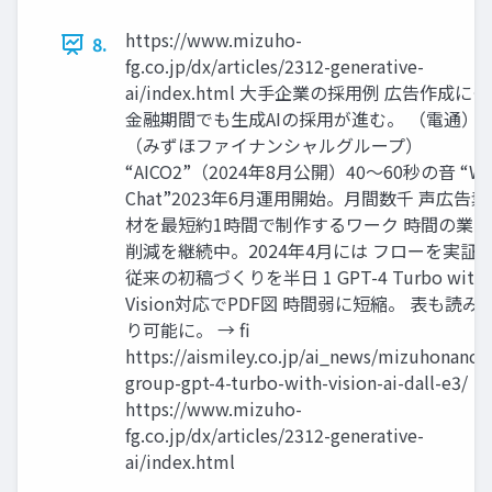
https://www.mizuho-
8.
fg.co.jp/dx/articles/2312-generative-
ai/index.html 大手企業の採用例 広告作成にも
金融期間でも生成AIの採用が進む。 （電通）
（みずほファイナンシャルグループ）
“AICO2”（2024年8月公開）40〜60秒の音 “Wi
Chat”2023年6月運用開始。月間数千 声広告素
材を最短約1時間で制作するワーク 時間の業務
削減を継続中。2024年4月には フローを実証
従来の初稿づくりを半日 1 GPT-4 Turbo with
Vision対応でPDF図 時間弱に短縮。 表も読み
り可能に。 → fi
https://aismiley.co.jp/ai_news/mizuhonancia
group-gpt-4-turbo-with-vision-ai-dall-e3/
https://www.mizuho-
fg.co.jp/dx/articles/2312-generative-
ai/index.html