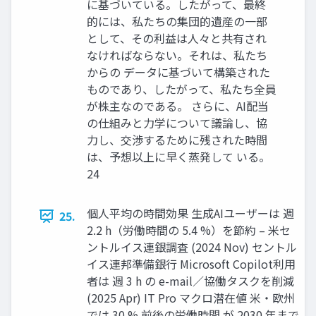
に基づいている。したがって、最終
的には、私たちの集団的遺産の一部
として、その利益は人々と共有され
なければならない。それは、私たち
からの データに基づいて構築された
ものであり、したがって、私たち全員
が株主なのである。 さらに、AI配当
の仕組みと力学について議論し、協
力し、交渉するために残された時間
は、予想以上に早く蒸発して いる。
24
個人平均の時間効果 生成AIユーザーは 週
25.
2.2 h（労働時間の 5.4 %）を節約 – 米セ
ントルイス連銀調査 (2024 Nov) セントル
イス連邦準備銀行 Microsoft Copilot利用
者は 週 3 h の e-mail／協働タスクを削減
(2025 Apr) IT Pro マクロ潜在値 米・欧州
では 30 % 前後の労働時間 が 2030 年まで