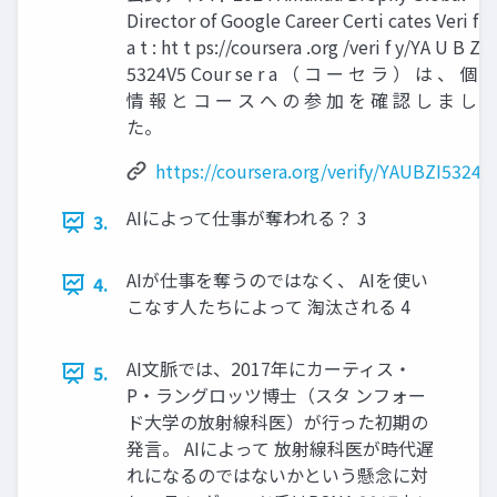
Director of Google Career Certi cates Veri f y
a t : ht t ps://coursera .org /veri f y/YA U B ZI
5324V5 Cour se r a （ コ ー セ ラ ） は 、 個 
情 報 と コ ー ス へ の 参 加 を 確 認 し ま し
た。
https://coursera.org/verify/YAUBZI5324V
AIによって仕事が奪われる？ 3
3.
AIが仕事を奪うのではなく、 AIを使い
4.
こなす人たちによって 淘汰される 4
AI文脈では、2017年にカーティス・
5.
P・ラングロッツ博士（スタ ンフォー
ド大学の放射線科医）が行った初期の
発言。 AIによって 放射線科医が時代遅
れになるのではないかという懸念に対