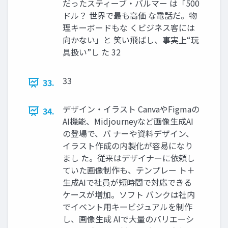
だったスティーブ・バルマー は「500
ドル？ 世界で最も高価 な電話だ。物
理キーボードもな くビジネス客には
向かない」と 笑い飛ばし、事実上“玩
具扱い”し た 32
33
33.
デザイン・イラスト CanvaやFigmaの
34.
AI機能、Midjourneyなど画像生成AI
の登場で、バ ナーや資料デザイン、
イラスト作成の内製化が容易になり
まし た。従来はデザイナーに依頼し
ていた画像制作も、テンプレー ト＋
生成AIで社員が短時間で対応できる
ケースが増加。ソフト バンクは社内
でイベント用キービジュアルを制作
し、画像生成 AIで大量のバリエーシ