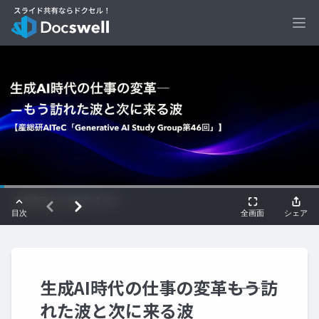
Ope
生成AI時代の仕事の変革――もう訪
れた波と次に来る波