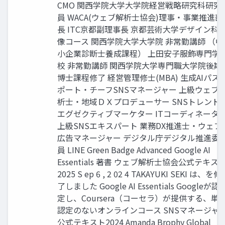
CMO 関西学院大学大学院経営戦略研究科研究
員 WACA(ウェブ解析士協会)理事・事業推進部
長 ITC京都副理事長 京都芸術大学デザイン科
像コース 関西学院大学大学院 非常勤講師 （中
小企業診断士養成課程） 上田安子服飾専門学
校 非常勤講師 関西学院大学専門職大学院後期
博士課程修了 経営管理修士(MBA) 生成AIパス
ポート・チーフSNSマネージャー 上級ウェブ
析士・地域ＤＸプロデューサー SNSトレンド
エグゼクティブマーケター ITコーディネータ
上級SNSエキスパート 業務DX推進士・ウェブ
広告マネージャー デジタル庁デジタル推進委
員 LINE Green Badge Advanced Google AI
Essentials 著書 ウェブ解析士協会公式テキス
2025 S ep 6 , 2 02 4 TAKAYUKI SEKI は、を修
了しました Google AI Essentials Googleが認
定し、Coursera（コーセラ）が提供する、単
認定のないオンラインコース SNSマネージャ
公式テキスト2024 Amanda Brophy Global