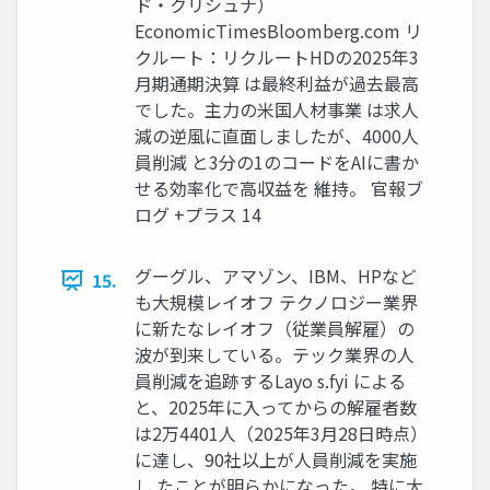
ド・クリシュナ）
EconomicTimesBloomberg.com リ
クルート：リクルートHDの2025年3
月期通期決算 は最終利益が過去最高
でした。主力の米国人材事業 は求人
減の逆風に直面しましたが、4000人
員削減 と3分の1のコードをAIに書か
せる効率化で高収益を 維持。 官報ブ
ログ +プラス 14
グーグル、アマゾン、IBM、HPなど
15.
も大規模レイオフ テクノロジー業界
に新たなレイオフ（従業員解雇）の
波が到来している。テック業界の人
員削減を追跡するLayo s.fyi による
と、2025年に入ってからの解雇者数
は2万4401人（2025年3月28日時点）
に達し、90社以上が人員削減を実施
し たことが明らかになった。 特に大