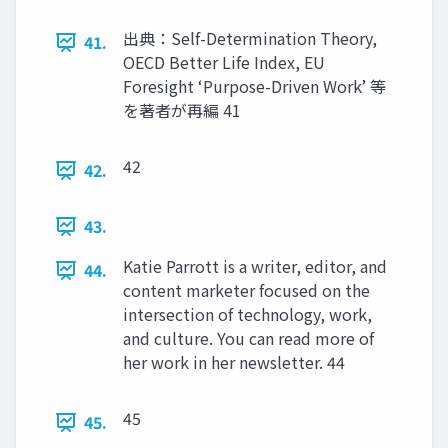
出典：Self-Determination Theory,
41.
OECD Better Life Index, EU
Foresight ‘Purpose-Driven Work’ 等
を著者が再編 41
42
42.
43.
Katie Parrott is a writer, editor, and
44.
content marketer focused on the
intersection of technology, work,
and culture. You can read more of
her work in her newsletter. 44
45
45.