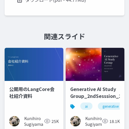
関連スライド
公開用のLangCore会
Generative AI Study
社紹介資料
Group_2ndSesssion_2023
ai
generative ai
Kunihiro
Kunihiro
25K
18.1K
Sugiyama
Sugiyama