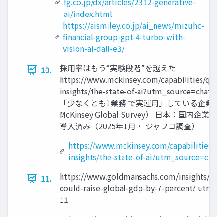
fg.co.jp/dx/articles/2312-generative-
ai/index.html
https://aismiley.co.jp/ai_news/mizuho-
financial-group-gpt-4-turbo-with-
vision-ai-dall-e3/
採用率はもう“実験段階”を越えた
10.
https://www.mckinsey.com/capabilities/q
insights/the-state-of-ai?utm_source=ch
「少なくとも1業務 で実運用」している企業が 7
McKinsey Global Survey） 日本：国内企業の
導入済み（2025年1月・ ジャフコ調査）
https://www.mckinsey.com/capabilities
insights/the-state-of-ai?utm_source=ch
https://www.goldmansachs.com/insights/art
11.
could-raise-global-gdp-by-7-percent? ut
11