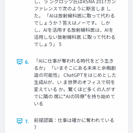
し、ラ ングロッツ氏はRSNA 2017カン
ファレンスで次のように断言しま し
た。 「AIは放射線科医に取って代わる
でしょうか？答えはノーです。 しか
し、AIを活用する放射線科医は、AIを
活用しない放射線科医 に取って代わる
でしょう」 5
「AIに仕事が奪われる時代をどう生き
6.
るか」 「いまそこにある未来と余暇創
造の可能性」 ChatGPTをはじめとした
生成AIが、い ま世界のオフィスで何を
変えている か。驚くほど多くの人がす
でに隣の 席に“AIの同僚”を持ち始めて
いる
前提認識：仕事は確かに奪われている
7.
7