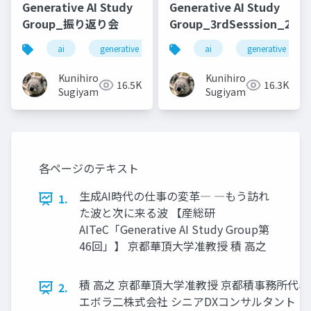
Generative AI Study
Generative AI Study
Group_振り返り会
Group_3rdSesssion_2023
ai
generative ai
machine learning
ai
generative ai
deep l
Kunihiro
Kunihiro
16.5K
16.3K
Sugiyama
Sugiyama
各ページのテキスト
生成AI時代の仕事の変革― ―もう訪れ
1.
た波と次に来る波 【産総研
AITeC「Generative AI Study Group第
46回」】 京都華頂大学准教授 積 高之
積 高之 京都華頂大学准教授 京都積事務所代表
2.
エボラ二株式会社 シニアDXコンサルタント