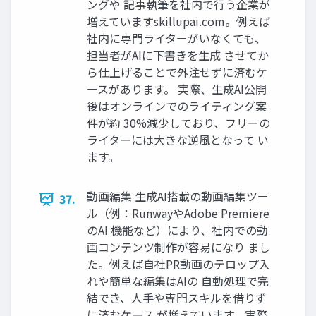
ングや 記事執筆を社内で行う企業が
増えていますskillupai.com。例えば
社内に専門ライターがいなくても、
担当者がAIに下書きを生成 させてか
ら仕上げることで外注せずに済むケ
ースがあります。 実際、生成AI公開
後はオンラインでのライティング案
件が約 30%減少しており、フリーの
ライターには大きな逆風となって い
ます。
動画編集 生成AI搭載の動画編集ツー
37.
ル（例：RunwayやAdobe Premiere
のAI 機能など）により、社内での動
画コンテンツ制作が容易になり まし
た。例えば自社PR動画のテロップ入
れや簡単な編集はAIの 自動処理で完
結でき、人手や専門スキルを借りず
に済むケース が増えています。実際