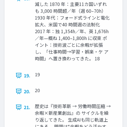
減した 1870 年：主要11カ国いずれ
も 3,000 時間超／年（週 60–70h）
1930 年代：フォード式ラインと電化
拡大、米国で40 時間週の法制化
2017 年：独 1,354h／年、英 1,676h
／年—概ね 1,400–1,800h に収束 ポ
イント：技術波ごとに余暇が拡張
し、「仕事時間→学習・娯楽・ケ ア
時間」へ置き換わってきた。 18
19
19.
20
20.
歴史は『技術革新 → 労働時間圧縮 →
21.
余暇×新産業創出』の サイクルを繰
り返してきた。 生成AIも同じ軌道上
にある。 問題は“余暇をどう活かす