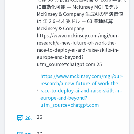
に自動化可能 — McKinsey MGI モデル
McKinsey & Company 生成AIの経済価値
は 年 2.6–4.4 兆ドル — 63 業種試算
McKinsey & Company
https://www.mckinsey.com/mgi/our-
research/a-new-future-of-work-the-
race-to-deploy-ai-and-raise-skills-in-
europe-and-beyond?
utm_source=chatgpt.com 25
https://www.mckinsey.com/mgi/our-
research/a-new-future-of-work-the-
race-to-deploy-ai-and-raise-skills-in-
europe-and-beyond?
utm_source=chatgpt.com
26
26.
27