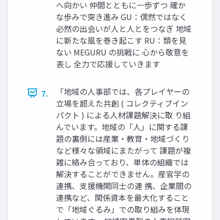
へ向かい 仲間とともに一歩ずつ 確か
な歩みで突き進み GU：偶然ではなく
必然の出会いが人と人とをつなぎ 地域
に新たな風を巻き起こす RU：類を見
ない MEGURU の挑戦に 心から敬意を
表し 全力で応援していきます
「地域の人事部では、各プレイヤーの
7.
立場を超えた共創 ( コレクティブイン
パクト ) による人材課題解決に取 り組
んでいます。地域の「人」に関する課
題の裏側には産業・教育・地域づくり
など様々な領域にまたがって 課題が複
雑に絡み合っており、単体の組織では
解決することができません。産官学の
連携、支援機関同士の連 携、企業間の
連携など、関係資本を最大化すること
で「地域ぐるみ」での取り組みを体現