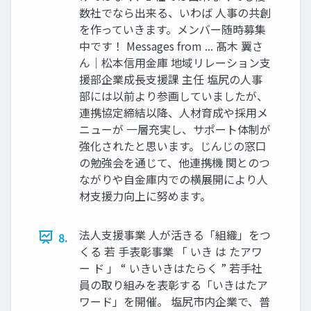
数社でなら出来る、いわば 人事の共創
を作っていきます。メンバー随時募集
中です！ Messages from ... 髙木 翼さ
ん｜松本信用金庫 地域リレーション支
援部企業成長支援課 主任 塩尻の人事
部には以前より参画していましたが、
連携協定締結以降、人材育成や採用メ
ニューが 一層充実し、サポート体制が
強化されたと思います。じんじの窓口
の勉強会を通じて、他連携機 関とのつ
ながりや自金庫内での横展開により人
材支援力向上に努めます。
法人支援事業 人が活きる「組織」をつ
8.
くる 若 手表彰事業 「 いき は たアワ
ー ド 」 “ いきいきはたらく ” 若手社
員の取り組みを表彰する「いきはたア
ワード」を開催。 塩尻市内企業で、普