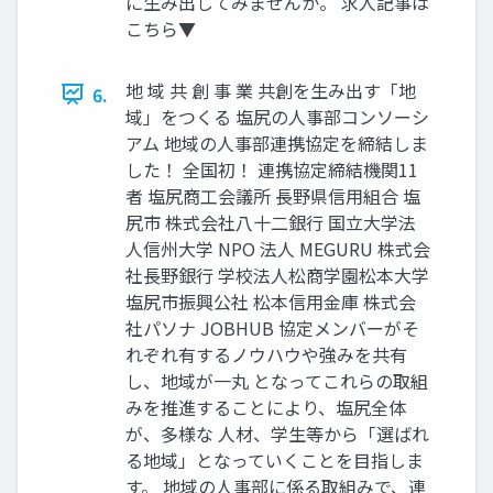
に生み出してみませんか。 求人記事は
こちら▼
地 域 共 創 事 業 共創を生み出す「地
6.
域」をつくる 塩尻の人事部コンソーシ
アム 地域の人事部連携協定を締結しま
した！ 全国初！ 連携協定締結機関11
者 塩尻商工会議所 長野県信用組合 塩
尻市 株式会社八十二銀行 国立大学法
人信州大学 NPO 法人 MEGURU 株式会
社長野銀行 学校法人松商学園松本大学
塩尻市振興公社 松本信用金庫 株式会
社パソナ JOBHUB 協定メンバーがそ
れぞれ有するノウハウや強みを共有
し、地域が一丸 となってこれらの取組
みを推進することにより、塩尻全体
が、多様な 人材、学生等から「選ばれ
る地域」となっていくことを目指しま
す。 地域の人事部に係る取組みで、連