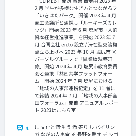
「CLIMEB」開始 事業 自走期 2023 年
2 月 学生が多様な生き方とつながるフ
「いきはたパーク」開催 2023 年 4 月
商工会議所と連携し「ルーキーズカレ
ッジ」開始 2023 年 6 月 塩尻市「人的
資本経営推進事業」を開始 2023 年 7
月 合同会社 en.to 設立 / 滞在型交流拠
点立ち上げへ 2023 年 10 月 塩尻市 ×
パーソルグループで「異業種越境研
修」開始 2024 年 4 月 塩尻市教育委員
会と連携「共創共学プラットフォー
ム」開始 2024 年 7 月 塩尻における
「地域の人事部連携協定」を 11 者に
て締結 2024 年 7 月 「地域の人事部全
国フォーラム」開催 アニュアルレポー
ト 2023はこちら▼
に 文化と個性 う 添 寄り ル バイリン
4.
ガ ながの人事室 る 長野を愛す デ シゴ