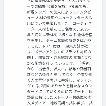
たに編集部体制を敷き、3 名のライタ
ーでの編集 会議を実施。PR 面でも、
新規メンバーの加入によってインタビ
ュー 人材の登用やニュースレターの活
用について準備しました。コーディ ネ
ーター人材も新たに 1 名増え、2025
年 3 月には新体制で初となる 全体合宿
を実施し、チーム意識の醸成をはかり
ました。 R７年度は… 編集方針の確
立、メディアとしてのブランド認知の
向上、閲覧数・応募総数の増加につな
がる施策を打っ ていきます。 「探す」
から「出会う」求人へ。給与や勤務日
数などの条件面だ けでなく、企業や働
く人の哲学や思いに共感し、マッチン
グす る採用のありかたを新たなスタン
ダードにしていくためにス タート。長
野県に特化したストーリー共感型の求
人メディア。 地域同期と共に学び、 共