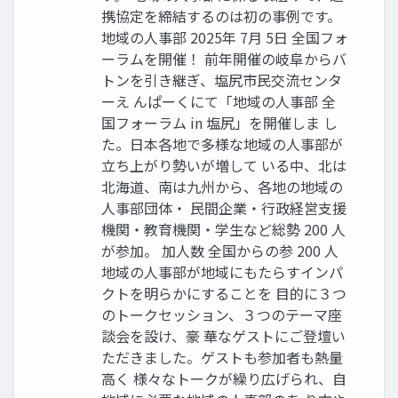
携協定を締結するのは初の事例です。
地域の人事部 2025年 7月 5日 全国フォ
ーラムを開催！ 前年開催の岐阜からバ
トンを引き継ぎ、塩尻市民交流センタ
ーえ んぱーくにて「地域の人事部 全
国フォーラム in 塩尻」を開催しま し
た。日本各地で多様な地域の人事部が
立ち上がり勢いが増して いる中、北は
北海道、南は九州から、各地の地域の
人事部団体・ 民間企業・行政経営支援
機関・教育機関・学生など総勢 200 人
が参加。 加人数 全国からの参 200 人
地域の人事部が地域にもたらすインパ
クトを明らかにすることを 目的に３つ
のトークセッション、３つのテーマ座
談会を設け、豪 華なゲストにご登壇い
ただきました。ゲストも参加者も熱量
高く 様々なトークが繰り広げられ、自