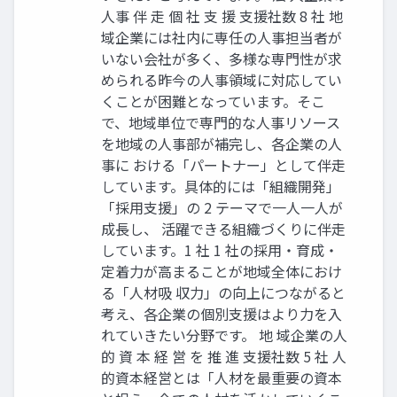
人事 伴 走 個 社 支 援 支援社数 8 社 地
域企業には社内に専任の人事担当者が
いない会社が多く、多様な専門性が求
められる昨今の人事領域に対応してい
くことが困難となっています。そこ
で、地域単位で専門的な人事リソース
を地域の人事部が補完し、各企業の人
事に おける「パートナー」として伴走
しています。具体的には「組織開発」
「採用支援」の 2 テーマで一人一人が
成長し、 活躍できる組織づくりに伴走
しています。1 社 1 社の採用・育成・
定着力が高まることが地域全体におけ
る「人材吸 収力」の向上につながると
考え、各企業の個別支援はより力を入
れていきたい分野です。 地 域企業の人
的 資 本 経 営 を 推 進 支援社数 5 社 人
的資本経営とは「人材を最重要の資本