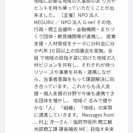
地域に必要な地域の人事部のあ り方や
ヒントを持ち帰っていただくことが出
来ました。 ［主催］NPO 法人
MEGURU ／ NPO 法人 G-net その他、
行政・商工会議所・金融機関・まちづ
くり団体・教育機関等が連携し、 産業
支援・人材育成をテーマに分科会に分
かれ年 10 回以上の協議会を実施。全
員 で地域の目指す姿に向けた地域の人
材ビジョンを共有し、それぞれが持つ
リソー スや事業を共有・連携しなが
ら、当事者意識をもって課題解決に向
き合っています。 これからも法人支
援・個人支援の分野で今後も連携でき
る団体を増やし、 地域ぐ るみで健や
かな「人」 「組織」 「地域」の実現
に邁進していきます。 Messages from
... 村上 洋一さん｜塩尻市役所 商工観
光部商工課 課長補佐 ME：目指す未来