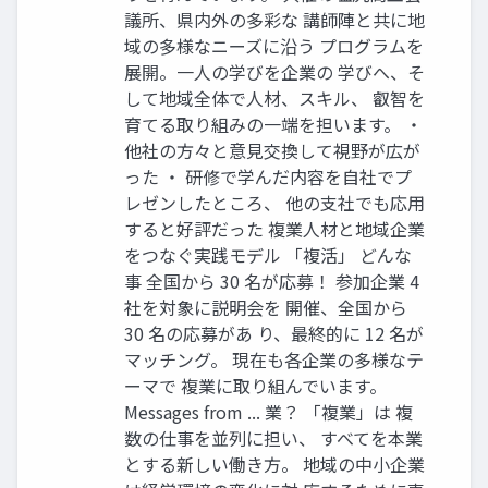
議所、県内外の多彩な 講師陣と共に地
域の多様なニーズに沿う プログラムを
展開。一人の学びを企業の 学びへ、そ
して地域全体で人材、スキル、 叡智を
育てる取り組みの一端を担います。 ・
他社の方々と意見交換して視野が広が
った ・ 研修で学んだ内容を自社でプ
レゼンしたところ、 他の支社でも応用
すると好評だった 複業人材と地域企業
をつなぐ実践モデル 「複活」 どんな
事 全国から 30 名が応募！ 参加企業 4
社を対象に説明会を 開催、全国から
30 名の応募があ り、最終的に 12 名が
マッチング。 現在も各企業の多様なテ
ーマで 複業に取り組んでいます。
Messages from ... 業？ 「複業」は 複
数の仕事を並列に担い、 すべてを本業
とする新しい働き方。 地域の中小企業