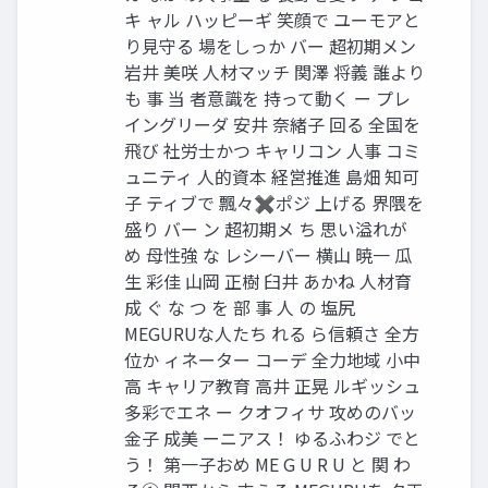
キ ャル ハッピーギ 笑顔で ユーモアと
り見守る 場をしっか バー 超初期メン
岩井 美咲 人材マッチ 関澤 将義 誰より
も 事 当 者意識を 持って動く ー プレ
イングリーダ 安井 奈緒子 回る 全国を
飛び 社労士かつ キャリコン 人事 コミ
ュニティ 人的資本 経営推進 島畑 知可
子 ティブで 飄々✖ポジ 上げる 界隈を
盛り バー ン 超初期メ ち 思い溢れが
め 母性強 な レシーバー 横山 暁一 瓜
生 彩佳 山岡 正樹 臼井 あかね 人材育
成 ぐ な つ を 部 事 人 の 塩尻
MEGURUな人たち れる ら信頼さ 全方
位か ィネーター コーデ 全力地域 小中
高 キャリア教育 高井 正晃 ルギッシュ
多彩でエネ ー クオフィサ 攻めのバッ
金子 成美 ーニアス！ ゆるふわジ でと
う！ 第一子おめ ME G U R U と 関 わ