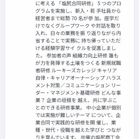
に考える 「塩尻合同研修」 5 つのプロ
グラムを実施し、新入・若 手社員から
経営者まで総勢 70 名が参 加。座学だ
けでなくグループワーク や対話を取り
入れ、日々の業務を振 り返りながら内
省することで実務に 持ち帰っていただ
ける経験学習サイ クルを促進しまし
た。 参加者の声 組織力向上研修 誰も
が力を発揮する土壌をつくる 新規就職
者研修 ルーキーズカレッジ キャリア
自律・キャリアオーナーシップ ハラス
メント対策／コミュニケーション リー
ダー・マネジメント基礎研修 どんな事
業？ 企業の垣根を 越え、共に学ぶこ
とのできる研修事業。 中小企業が個別
では実施が難しいテーマ について、企
業合同で実践的な研修を開 催し、業
種・世代・役職を越えた学びと つなが
りを育んでいます。 共催の塩尻商工会