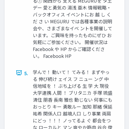
る① 関西から 支える MEGURUを タ王
デー 愛と勇気の 湯浅 亜木 情報戦略・
バックオフィス イベントにお 越 し く
だ さ い MEGURU では各種事業の説明
会や、さまざまなイベ ントを開催して
います。ご興味を持ったものにぜひ お
気軽にご参加ください。 開催状況は
Facebook や HP からご確認くださ
い。 Facebook HP
学んで！ 動いて！ てみる！ まずやっ
5.
る 伸び続け ェイス フ ニュー ング 中
信地域を ！ ぶち上げる 生 学 大 現役
大学連携 人間 ！ ブリタニカ 手塚 琉盛
清住 朋香 長南 雅也 動じない 何事にも
おっとり キー 勇敢ルー 加知 那緒 保延
祐希 関係人口 越境人口 しり事業 両肩
にどっ ！！！ ノってるよ ぐ 都会をつ
な ローカルと マン 爽やか筋肉 谷合 俊