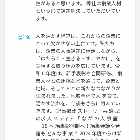
性があると思います。 弊社は複業人材
という形で課題解決していただいてい
ます。
人を活かす経営は、これからの企業に
9.
とって欠かせない土台です。私たち
は、企業の人事課題に伴走しながら、
「はたらく・生きる・すこやかに」を
実現する取り組みを広げています。令
和 6 年度は、若手表彰や合同研修、 複
業人材との連携などを通じて、企業と
地域、そして人との新たなつながりが
生まれました。地域全体で人 を育て、
活かす流れを、今後もさらに育んでい
きます。 記事掲載 ストーリー共 感 型
の求 人 メ ディア 「 な が の 人 事 室
」 18 本 編集部体制へ！編集会議や合
宿も どんな事 業？ 2024 年度からは新