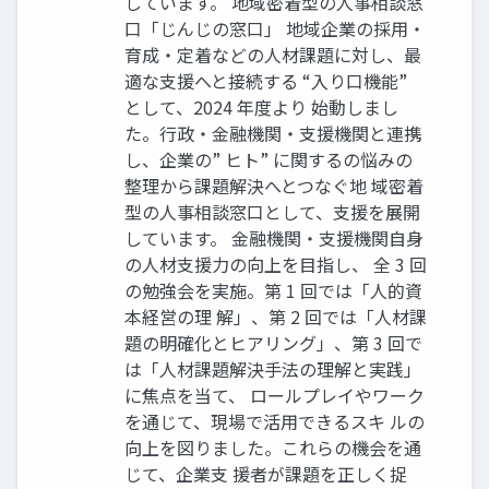
しています。 地域密着型の人事相談窓
口「じんじの窓口」 地域企業の採用・
育成・定着などの人材課題に対し、最
適な支援へと接続する “入り口機能”
として、2024 年度より 始動しまし
た。行政・金融機関・支援機関と連携
し、企業の” ヒト” に関するの悩みの
整理から課題解決へとつなぐ地 域密着
型の人事相談窓口として、支援を展開
しています。 金融機関・支援機関自身
の人材支援力の向上を目指し、 全 3 回
の勉強会を実施。第 1 回では「人的資
本経営の理 解」、第 2 回では「人材課
題の明確化とヒアリング」、第 3 回で
は「人材課題解決手法の理解と実践」
に焦点を当て、 ロールプレイやワーク
を通じて、現場で活用できるスキ ルの
向上を図りました。これらの機会を通
じて、企業支 援者が課題を正しく捉