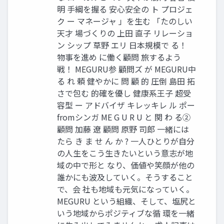
明 手綱を握る 安心安全の ト プロジェ
ク ー マネージャ 」を生む 「たのしい
天才 場づくりの 上田 直子 リレーショ
ン シップ 草野 エリ 日本規模で る！
物事を進め に働く顧問 旅するよう
戦！ MEGURU参 顧問ズ が MEGURU中
る れ 頼 健やかに 問 顧 的 圧倒 島田 拓
さで包む 的確を優し 健康系王子 超受
容型 ー アドバイザ キレッキレ ル ポー
fromシンガ ME G U R U と 関 わ る②
顧問 加藤 遼 顧問 原野 司郎 一緒には
たら き ま せ ん か ? 一人ひとりが自分
の人生をこう生きたいという意志が地
域の中で形と なり、価値や笑顔が他の
誰かにも波及していく。そうすること
で、会 社も地域も元気になっていく。
MEGURU という組織、そして、塩尻と
いう地域からポジティブな循 環を一緒