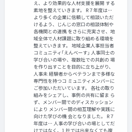
え、より効果的な人材支援を展開 する
素地を整えていきます。 R７年度は…
より多くの企業に信頼して相談いただ
けるよう、じんじの窓口の相談体制や
各機関との連携 をさらに充実させ、地
域全体で人材課題に取り組める環境を
整えていきます。 地域企業人事担当者
コミュニティ｢えんべーす｣ 人事同士の
学び合いの場や、複数社での共創の 場
を作り出すことを目的に立ち上がり、
人事未 経験者からベテランまで多様な
専門性を持つコ ミュニティメンバーに
ご参加いただいています。 各社の取り
組みをシェアし、事例の共有に留ま ら
ず、メンバー間でのディスカッション
により メンバー間の相互理解や実践に
向けた学びの機 会となりました。 R７
年度は… 人事の学び合いの場としてだ
けではなく、1 社では出来なくても複