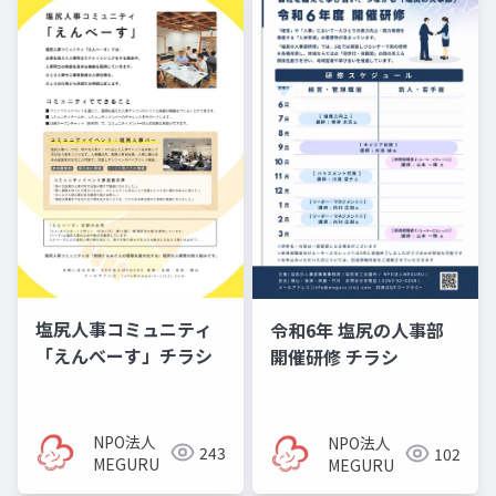
塩尻人事コミュニティ
令和6年 塩尻の人事部
「えんべーす」チラシ
開催研修 チラシ
NPO法人
NPO法人
243
102
MEGURU
MEGURU