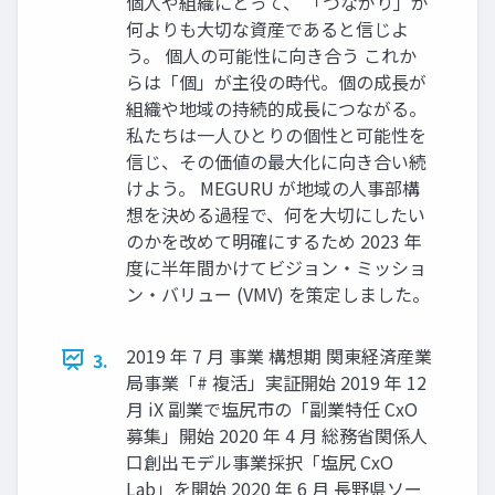
個人や組織にとって、 「つながり」が
何よりも大切な資産であると信じよ
う。 個人の可能性に向き合う これか
らは「個」が主役の時代。個の成長が
組織や地域の持続的成長につながる。
私たちは一人ひとりの個性と可能性を
信じ、その価値の最大化に向き合い続
けよう。 MEGURU が地域の人事部構
想を決める過程で、何を大切にしたい
のかを改めて明確にするため 2023 年
度に半年間かけてビジョン・ミッショ
ン・バリュー (VMV) を策定しました。
2019 年 7 月 事業 構想期 関東経済産業
3.
局事業「# 複活」実証開始 2019 年 12
月 iX 副業で塩尻市の「副業特任 CxO
募集」開始 2020 年 4 月 総務省関係人
口創出モデル事業採択「塩尻 CxO
Lab」を開始 2020 年 6 月 長野県ソー