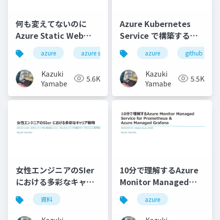
何も変えてないのに
Azure Kubernetes
Azure Static Web
Service で構築する
Apps上の個人ブログが
GitHub Actions
azure
azure static web apps
azure
github
ダウンしたお話
Runner Controller
Kazuki
Kazuki
5.6K
5.5K
Yamabe
Yamabe
女性エンジニアのSIer
10分で理解するAzure
における多彩なキャリ
Monitor Managed
ア戦略
Service for
資料
azure
Prometheus & Azure
Managed Grafana