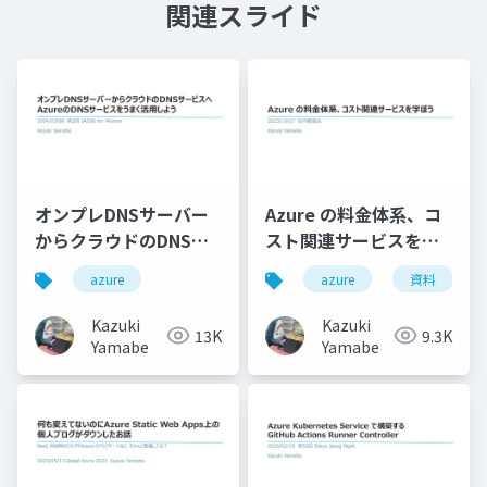
関連スライド
オンプレDNSサーバー
Azure の料金体系、コ
からクラウドのDNSサ
スト関連サービスを学
ービスへAzureのDNS
ぼう
azure
azure
資料
サービスをうまく活用
しよう
Kazuki
Kazuki
13K
9.3K
Yamabe
Yamabe