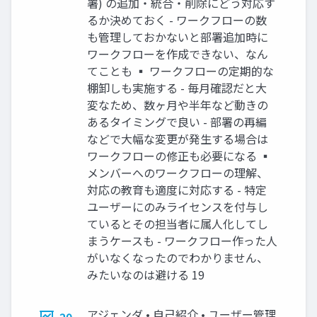
署) の追加・統合・削除にどう対応す
るか決めておく - ワークフローの数
も管理しておかないと部署追加時に
ワークフローを作成できない、なん
てことも ▪ ワークフローの定期的な
棚卸しも実施する - 毎月確認だと大
変なため、数ヶ月や半年など動きの
あるタイミングで良い - 部署の再編
などで大幅な変更が発生する場合は
ワークフローの修正も必要になる ▪
メンバーへのワークフローの理解、
対応の教育も適度に対応する - 特定
ユーザーにのみライセンスを付与し
ているとその担当者に属人化してし
まうケースも - ワークフロー作った人
がいなくなったのでわかりません、
みたいなのは避ける 19
アジェンダ • 自己紹介 • ユーザー管理