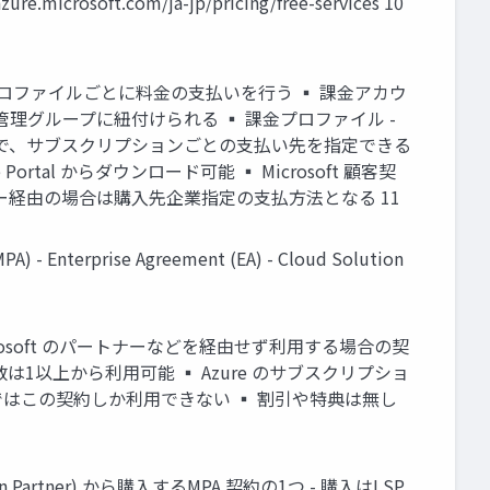
t.com/ja-jp/pricing/free-services 10
金プロファイルごとに料金の支払いを行う ▪ 課金アカウ
管理グループに紐付けられる ▪ 課金プロファイル -
とで、サブスクリプションごとの支払い先を指定できる
l からダウンロード可能 ▪ Microsoft 顧客契
ナー経由の場合は購入先企業指定の支払方法となる 11
terprise Agreement (EA) - Cloud Solution
がMicrosoft のパートナーなどを経由せず利用する場合の契
、デバイス数は1以上から利用可能 ▪ Azure のサブスクリプショ
はこの契約しか利用できない ▪ 割引や特典は無し
ution Partner) から購入するMPA 契約の1つ - 購入はLSP