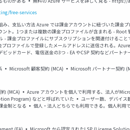
料の Azure サービスを詳しく見る - https://azure.microsof
cing/free-services
の仕組み、支払い方法 Azure では課金アカウントに紐づいた課
ント。1つまたは複数の課金プロファイルが含まれる - Root 
ル - 課金プロファイルにサブスクリプションを関連付けるこ
ロファイルで登録したメールアドレスに送信される。Azure Porta
ッドカード、電信送金の3つ - EA やCSP 契約などパート
crosoft 顧客契約 (MCA) ▪ Microsoft パートナー契約 (MPA) - En
t 顧客契約 (MCA) ▪ Azure アカウントを個人で利用する、法人
e Subscription Program) などと呼ばれていた ▪ ユーザー数
金制となる ▪ 個人・法人どちらでも利用できる。個人利用で
ement (EA) ▪ Microsoft から認定されたLSP (License Sol