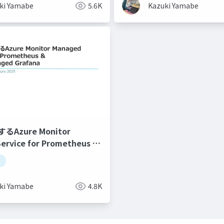
ki Yamabe
5.6K
Kazuki Yamabe
るAzure Monitor
ervice for Prometheus &
aged Grafana
ki Yamabe
4.8K