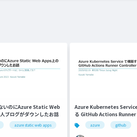
のにAzure Static Web
Azure Kubernetes Serv
の個人ブログがダウンしたお話
る GitHub Actions Runner 
azure static web apps
azure
github