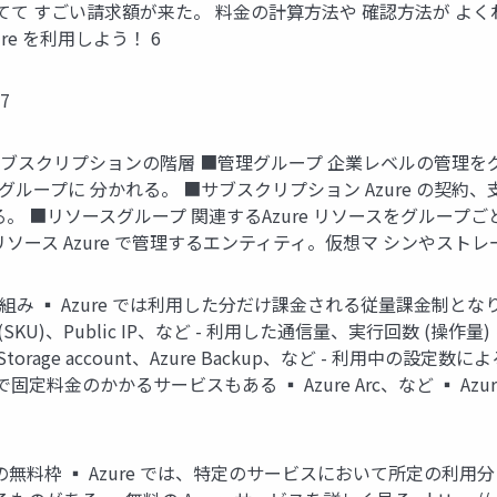
て すごい請求額が来た。 料金の計算方法や 確認方法が よくわ
e を利用しよう！ 6
7
ープ・サブスクリプションの階層 ■管理グループ 企業レベルの管
理グループに 分かれる。 ■サブスクリプション Azure の契
 ■リソースグループ 関連するAzure リソースをグループごと
 リソース Azure で管理するエンティティ。仮想マ シンやスト
課金の仕組み ▪ Azure では利用した分だけ課金される従量課金
e Plan (SKU)、Public IP、など - 利用した通信量、実行回数 (操作量) に
torage account、Azure Backup、など - 利用中の設定
料金のかかるサービスもある ▪ Azure Arc、など ▪ Azur
サービスの無料枠 ▪ Azure では、特定のサービスにおいて所定の利