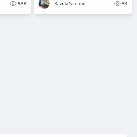
5.5K
Kazuki Yamabe
5K