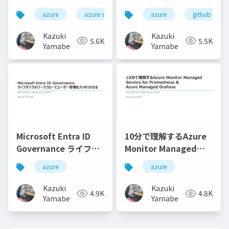
Apps上の個人ブログが
GitHub Actions
azure
azure static web apps
azure
github
ダウンしたお話
Runner Controller
Kazuki
Kazuki
5.6K
5.5K
Yamabe
Yamabe
Microsoft Entra ID
10分で理解するAzure
Governance ライフサ
Monitor Managed
イクルワークフローで
Service for
azure
azure
ユーザー管理をスッキ
Prometheus & Azure
リさせる
Managed Grafana
Kazuki
Kazuki
4.9K
4.8K
Yamabe
Yamabe