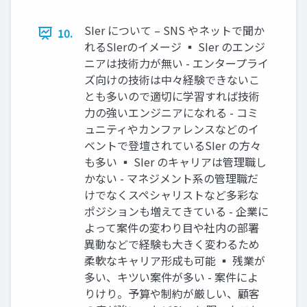
SIer について – SNS やネットで聞か
10.
れるSIerのイメージ ▪ SIer のエンジ
ニアは技術力が無い - エンタープライ
ズ向けの技術は中々経験できないこ
とも多いので適切に学習すれば技術
力の強いエンジニアになれる - コミ
ュニティやカンファレンスなどのイ
ベントで登壇されているSIer の方々
も多い ▪ SIer のキャリアは管理職し
かない - マネジメント系の管理職だ
けでなくスペシャリストなど多彩な
ポジションも増えてきている - 企業に
よって案件の変わり目や社内の部署
異動などで経験も大きく変わるため
柔軟なキャリア形成も可能 ▪ 残業が
多い、キツい案件が多い - 案件によ
りけり。予算や制約が厳しい、顧客