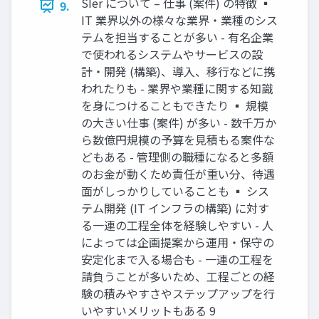
SIer について – 仕事 (案件) の特徴 ▪
9.
IT 業界以外の様々な業界・業種のシス
テムを担当することが多い - 有名企業
で使われるシステムやサービスの設
計・開発 (構築)、導入、移行などに携
われたりも - 業界や業種に関する知識
を身につけることもできたり ▪ 規模
の大きい仕事 (案件) が多い - 数千万か
ら数億円規模の予算を見積もる案件な
どもある - 管理側の職種になると多額
のお金が動くため責任が重い分、待遇
面がしっかりしていることも ▪ シス
テム開発 (IT インフラの構築) に対す
る一連の工程全体を経験しやすい - 人
によっては企画提案から運用・保守の
安定化まで入る場合も - 一連の工程を
請負うことが多いため、工程ごとの経
験の積みやすさやステップアップを行
いやすいメリットもある 9