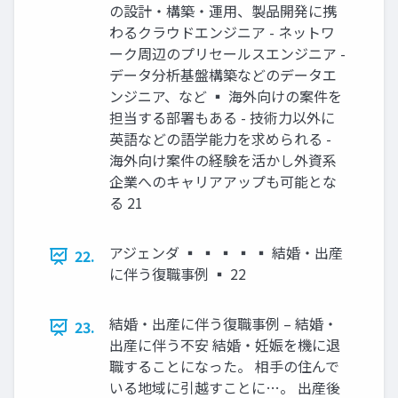
の設計・構築・運用、製品開発に携
わるクラウドエンジニア - ネットワ
ーク周辺のプリセールスエンジニア -
データ分析基盤構築などのデータエ
ンジニア、など ▪ 海外向けの案件を
担当する部署もある - 技術力以外に
英語などの語学能力を求められる -
海外向け案件の経験を活かし外資系
企業へのキャリアアップも可能とな
る 21
アジェンダ ▪ ▪ ▪ ▪ ▪ 結婚・出産
22.
に伴う復職事例 ▪ 22
結婚・出産に伴う復職事例 – 結婚・
23.
出産に伴う不安 結婚・妊娠を機に退
職することになった。 相手の住んで
いる地域に引越すことに…。 出産後