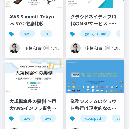
AWS Summit Tokyo
クラウドネイティブ時
vs NYC 徹底比較
代のMSPサービス 〜24
時間 365 日体制の 監
aws
ja
google cloud
msp
視・運用サービスの実
情〜
後藤 和貴
1.7K
後藤 和貴
1.2K
大規模案件の裏側 ～巨
業務システムのクラウ
大AWSインフラ事例の
ド移行は現実的なの
ご紹介～
か？ 〜事例から紐解く
aws
aws
cloudpack
aws
クラウド時代の失敗し
ないIT投資とは〜