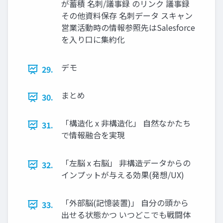
が蓄積 名刺/議事録 のリンク 議事録
その他資料保存 名刺データ スキャン
営業活動時の情報参照先はSalesforce
を入り口に集約化
デモ
29.
まとめ
30.
「構造化 x 非構造化」 自然なかたち
31.
で情報融合を実現
「左脳 x 右脳」 非構造データからの
32.
インプットが与える効果(発想/UX)
「外部脳(記憶装置)」 自分の頭から
33.
出せる状態かつ いつどこでも戦闘体