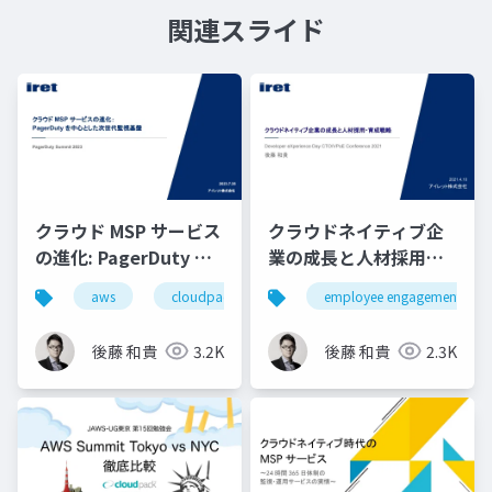
関連スライド
クラウド MSP サービス
クラウドネイティブ企
の進化: PagerDuty を
業の成長と人材採用・
中心とした次世代監視
育成戦略 / Developer
aws
cloudpack
iret
employee engagement
google cloud
基盤
eXperience Day
後藤 和貴
3.2K
後藤 和貴
2.3K