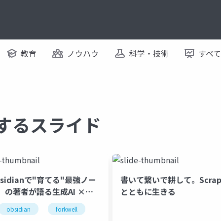
教育
ノウハウ
科学・技術
すべ
関するスライド
sidianで"育てる"最強ノー
書いて繋いで耕して。Scrap
』の著者が語る生成AI ×
とともに生きる
idian の可能性
任
obsidian
専任契約
forkwell
非専任複数仲介
仲介手数料
テール