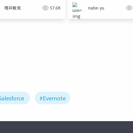
増井敏克
57.6K
nabe-yu
Salesforce
#Evernote