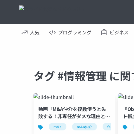
人気
プログラミング
ビジネス
タグ #情報管理 に
動画「M&A仲介を複数使うと失
『Ob
敗する！非専任がダメな理由と専
ト術
任のリスクの防ぎ方」で投影した
Obs
m&a
m&a仲介
fa
非専
スライド