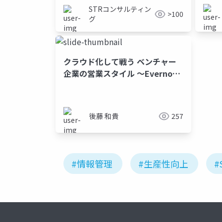
STRコンサルティン
>100
グ
クラウド化して戦う ベンチャー
企業の営業スタイル ～Evernote
とSalesforceで電脳化～
後藤 和貴
257
#情報管理
#生産性向上
#