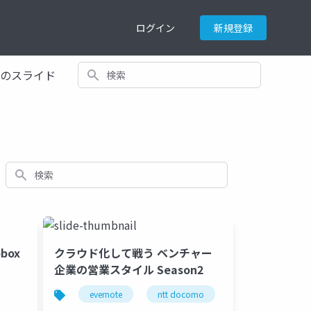
ログイン
新規登録
検索
てのスライド
検索
box
クラウド化して戦う ベンチャー
企業の営業スタイル Season2
条項
契約解除
evernote
競争入札
ntt docomo
入札
相対交渉
cloudpack