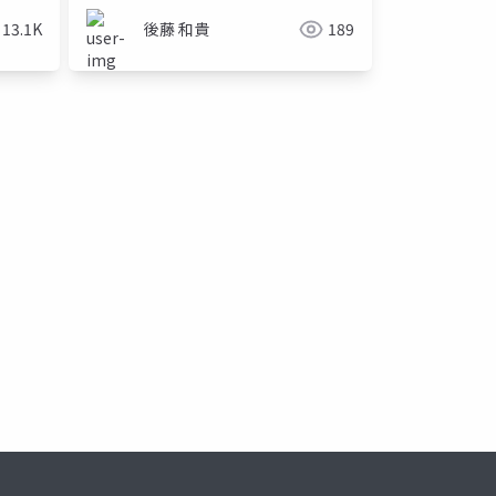
13.1K
後藤 和貴
189