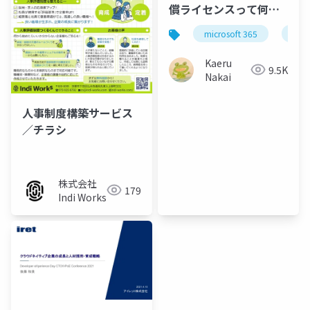
償ライセンスって何が
できるの？（なかい）
microsoft 365
micr
Kaeru
9.5K
Nakai
人事制度構築サービス
／チラシ
株式会社
179
Indi Works