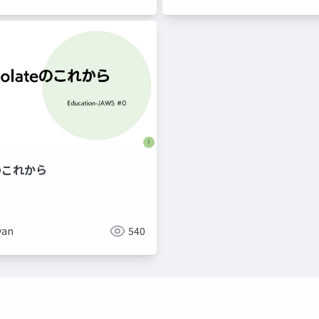
eのこれから
セキュリティ
yan
540