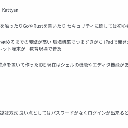
ttyan
インフラを触ったりGoやRustを書いたり セキュリティに関しては
めるまでの障壁が高い 環境構築でつまずきがち iPadで開発がし
タブレット端末が 教育現場で普及
ットに重点を置いて作ったIDE 現在はシェルの機能やエディタ機能
ている認証方式 良い点としてはパスワードがなくログインが出来