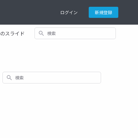
ログイン
新規登録
検索
てのスライド
検索