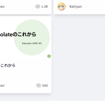
yan
1.3K
Kattyan
eのこれから
セキュリティ
yan
540