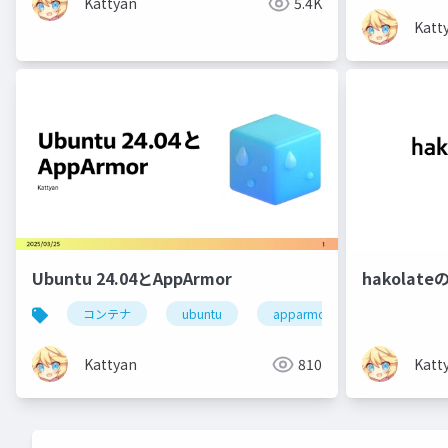
Kattyan
5.4K
Katt
Ubuntu 24.04とAppArmor
hakolat
コンテナ
ubuntu
apparmor
linux
Kattyan
810
Katt