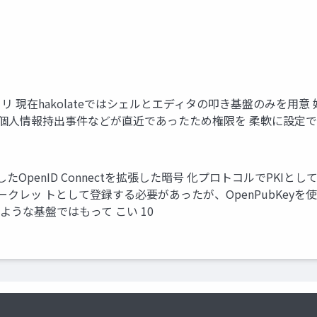
 現在hakolateではシェルとエディタの叩き基盤のみを用
本の個人情報持出事件などが直近であったため権限を 柔軟に設
ionが発表したOpenID Connectを拡張した暗号 化プロトコルで
レッ トとして登録する必要があったが、OpenPubKeyを
のような基盤ではもって こい 10