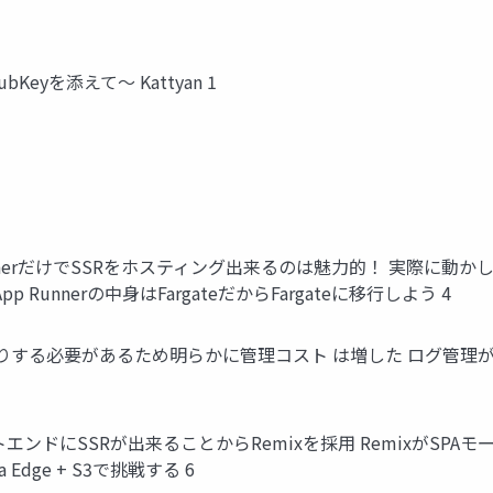
Keyを添えて〜 Kattyan 1
unnerだけでSSRをホスティング出来るのは魅力的！ 実際に動
unnerの中身はFargateだからFargateに移行しよう 4
切ったりする必要があるため明らかに管理コスト は増した ログ管
ンドにSSRが出来ることからRemixを採用 RemixがSP
 Edge + S3で挑戦する 6