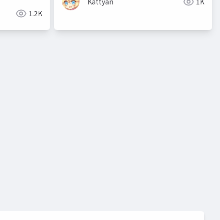
Kattyan
1K
1.2K