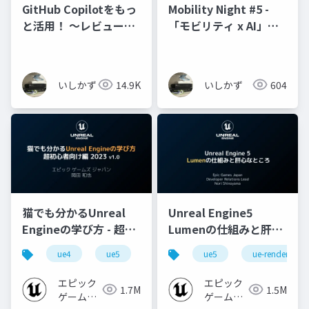
GitHub Copilotをもっ
Mobility Night #5 -
と活用！ ～レビューの
「モビリティ x AI」
紹介からTipsまで～
GitHub Copilotをもっ
と活用
いしかず
14.9K
いしかず
604
猫でも分かるUnreal
Unreal Engine5
Engineの学び方 - 超初
Lumenの仕組みと肝心
心者向け編 - 2023 v1.0
なところ
ue4
ue5
ue-beginner
ue5
ue-rendering
エピック
エピック
1.7M
1.5M
ゲームズ
ゲームズ