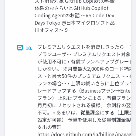
スト消費対象 GitHub Copilotの料金
体系のおさらいとGitHub Copilot
Coding Agentのお話 〜VS Code Dev
Days Tokyo @日本マイクロソフト品
川オフィス〜 9
プレミアムリクエストを消費しきったら…？ • F
10.
プランユーザ… プレミアムリクエスト対象の
が使用不可に • 有償プランへアップグレード
しかない。 ※月間最大2,000件のコード補完
ストと最大50件のプレミアムリクエスト • 有
ランの場合… • 上限の緩いさらに上位プラン
レードアップする（Businessプラン→Enterpr
プラン） 上限はプランによる。有償プラン
月月初にリセットされる模様。 余剰枠の翌
不可。 • あるいは、従量課金にする（上限金
設定が可能） 予算を使用した従量制課金製
支出の管理
https://docs.github.com/ja/billing/managin