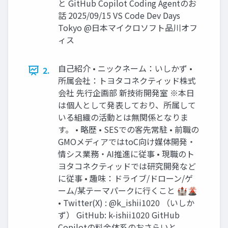
と GitHub Copilot Coding Agentのお
話 2025/09/15 VS Code Dev Days
Tokyo @日本マイクロソフト品川オフ
ィス
自己紹介 • ニックネーム：いしかず •
2.
所属会社：トヨタコネクティッド株式
会社 先行企画部 新技術開発室 ※本日
は個人として発表しており、所属して
いる組織の活動とは無関係となりま
す。 • 略歴 • SESでの客先常駐 • 前職の
GMOメディアではtoC向け媒体開発・
情シス業務・AI推進に従事 • 現職のト
ヨタコネクティッドでは研究開発など
に従事 • 趣味：ドライブ/ドローン/ゲ
ーム/某テーマパークに行くこと 🏰🌋
• Twitter(X) : @k_ishii1020 （いしか
ず） GitHub: k-ishii1020 GitHub
Copilotの料金体系のおさらいと