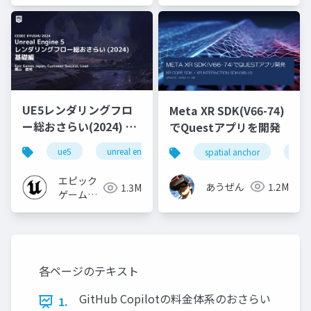
ジャパン
ジャパン
UE5レンダリングフロ
Meta XR SDK(V66-74)
ー総おさらい(2024) 基
でQuestアプリを開発
礎編！
ue5
unreal engine
ue-rendering
spatial anchor
unit
[CEDEC+KYUSHU
2024]
エピック
あうぜん
1.2M
1.3M
ゲームズ
ジャパン
各ページのテキスト
GitHub Copilotの料金体系のおさらい
1.