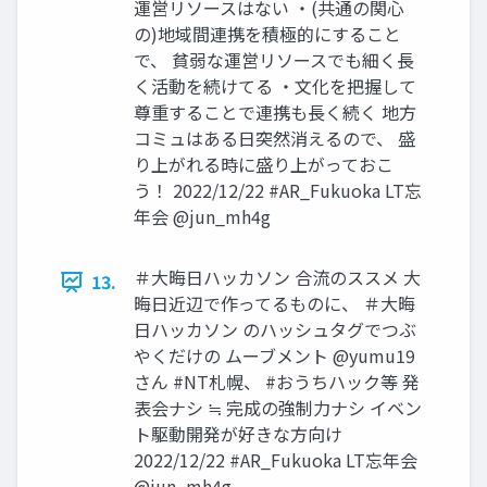
運営リソースはない ・(共通の関心
の)地域間連携を積極的にすること
で、 貧弱な運営リソースでも細く長
く活動を続けてる ・文化を把握して
尊重することで連携も長く続く 地方
コミュはある日突然消えるので、 盛
り上がれる時に盛り上がっておこ
う！ 2022/12/22 #AR_Fukuoka LT忘
年会 @jun_mh4g
＃大晦日ハッカソン 合流のススメ 大
13.
晦日近辺で作ってるものに、 ＃大晦
日ハッカソン のハッシュタグでつぶ
やくだけの ムーブメント @yumu19
さん #NT札幌、 #おうちハック等 発
表会ナシ ≒ 完成の強制力ナシ イベン
ト駆動開発が好きな方向け
2022/12/22 #AR_Fukuoka LT忘年会
@jun_mh4g