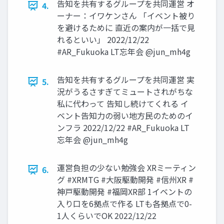
告知を共有するグループを共同運営 オ
4.
ーナー：イワケンさん 「イベント被り
を避けるために 直近の案内が一括で見
れるといい」 2022/12/22
#AR_Fukuoka LT忘年会 @jun_mh4g
告知を共有するグループを共同運営 実
5.
況がうるさすぎてミュートされがちな
私に代わって 告知し続けてくれる イ
ベント告知力の弱い地方民のためのイ
ンフラ 2022/12/22 #AR_Fukuoka LT
忘年会 @jun_mh4g
運営負担の少ない勉強会 XRミーティン
6.
グ #XRMTG #大阪駆動開発 #信州XR #
神戸駆動開発 #福岡XR部 1イベントの
入り口を6拠点で作る LTも各拠点で0-
1人くらいでOK 2022/12/22