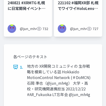
240821 #XRMTG 札幌
221102 #福岡XR部 札幌
に日常開発イベントを
でワイワイHoloLensや
できる場所をつくろう
ろうとして結局できな
としている話
かったけど形を変えて
続けている話
@jun_mh4g
732
@jun_mh4g
727
各ページのテキスト
地方の XR開発コミュニティの 生存戦
1.
略を模索している話 Hokkaido
MotionControl Network (＃DoMCN)
石岡 準也（@jun_mh4g） 大学・高
校・研究機関連携担当 2022/12/22
#AR_Fukuoka LT忘年会 @jun_mh4g