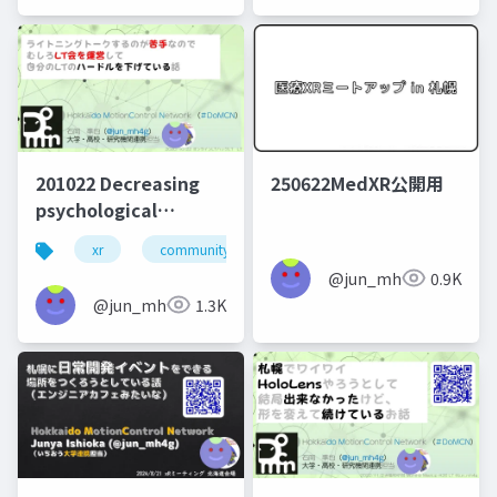
201022 Decreasing
250622MedXR公開用
psychological
difficulty of short
xr
community design
presentation by
@jun_mh4g
0.9K
joining organizing
@jun_mh4g
1.3K
member of online
seminar