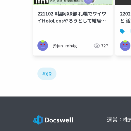
221102 #福岡XR部 札幌でワイワ
220
イHoloLensやろうとして結局で
と 
きなかったけど形を変えて続けて
いる話
@jun_mh4g
727
#XR
運営：株