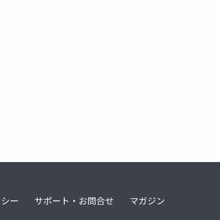
ty
地方
domcn
福岡xr部
バーチャルロボコン展
リシー
サポート・お問合せ
マガジン