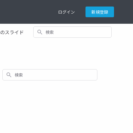
ログイン
新規登録
検索
てのスライド
検索