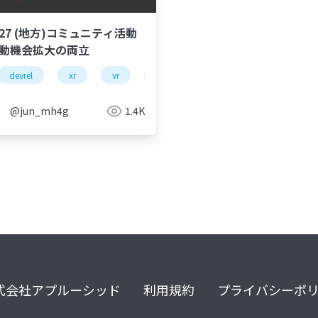
227 (地方)コミュニティ活動
活動機会拡大の両立
devrel
xr
vr
ar
japanxrfest
communi
@jun_mh4g
1.4K
式会社アプルーシッド
利用規約
プライバシーポ