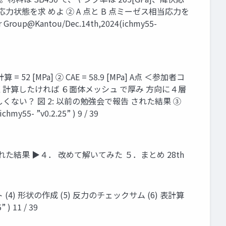
の応力状態を求 めよ ② A 点と B 点ミーゼス相当応力を
p@Kantou/Dec.14th,2024(ichmy55-
a] ② CAE = 58.9 [MPa] A点 ＜参加者コ
く計算したければ ６面体メッシュ で厚み 方向に４層
ない？ 図 2: 以前の勉強会で報告 された結果 ③
y55- ”v0.2.25” ) 9 / 39
結果 ▶４． 改めて解いてみた ５．まとめ 28th
4) 形状の作成 (5) 反力のチェックサム (6) 表計算
) 11 / 39