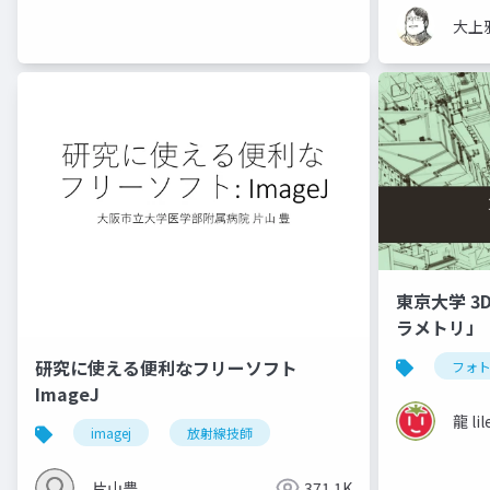
大上
東京大学 3
ラメトリ」
研究に使える便利なフリーソフト
フォ
ImageJ
龍 lil
imagej
放射線技師
片山豊
371.1K