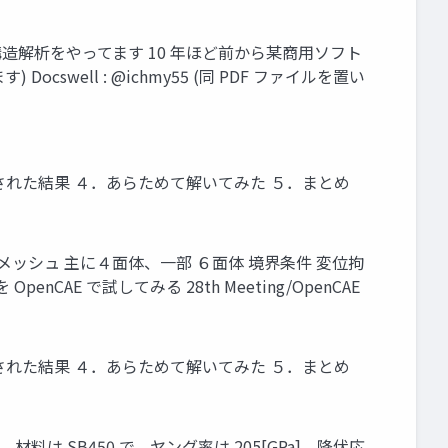
で構造解析をやってます 10 年ほど前から某商用ソフト
cswell : @ichmy55 (同 PDF ファイルを置い
された結果 ４．あらためて解いてみた ５．まとめ
 メッシュ 主に４面体、一部 ６面体 境界条件 変位拘
AE で試してみる 28th Meeting/OpenCAE
された結果 ４．あらためて解いてみた ５．まとめ
材料は SB450 で、ヤング率は 205[GPa]、降伏応