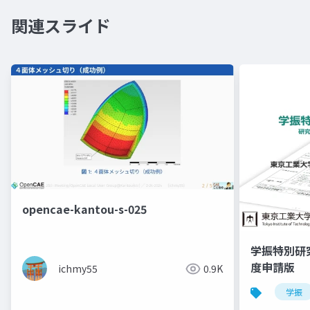
関連スライド
opencae-kantou-s-025
学振特別研
度申請版
ichmy55
0.9K
学振