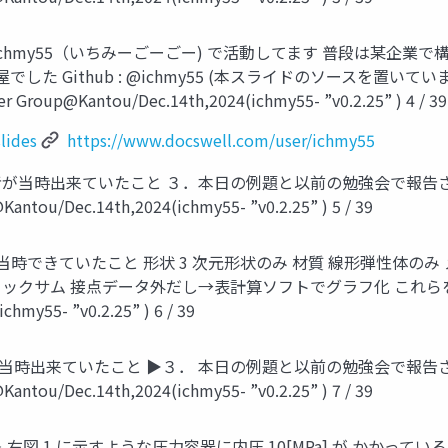
信 ichmy55（いちみーごーごー) で活動してます 普段は某企業
 Github : @ichmy55 (本スライドのソースを置いています) Do
Group@Kantou/Dec.14th,2024(ichmy55- ”v0.2.25” ) 4 / 39
lides
https://www.docswell.com/user/ichmy55
告者が当時出来ていたこと ３．本日の例題と以前の勉強会で報告
antou/Dec.14th,2024(ichmy55- ”v0.2.25” ) 5 / 39
当時できていたこと 形状 3 次元形状のみ 材質 線形弾性体のみ
ェックサム 接点データ外だし→表計算ソフトでグラフ化 これらを OpenC
hmy55- ”v0.2.25” ) 6 / 39
が当時出来ていたこと ▶３． 本日の例題と以前の勉強会で報告
antou/Dec.14th,2024(ichmy55- ”v0.2.25” ) 7 / 39
右図 1 に示すような圧力容器に内圧 10[MPa] が かかっている。