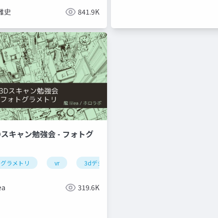
雅史
841.9K
Dスキャン勉強会 - フォトグ
トグラメトリ
vr
3dデジタルアーカイブ
ea
319.6K