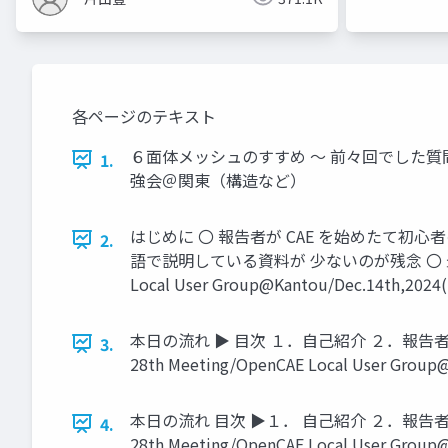
各ページのテキスト
６面体メッシュのすすめ ～ 前々回でした質問の件、
1.
強会＠関東（構造など）
はじめに 〇 報告者が CAE を始めたて初心
2.
語で説明している資料が 少ないのが残念 〇 最近
Local User Group@Kantou/Dec.14th,2024(ic
本日の流れ ▶ 目次 １．自己紹介 ２．報
3.
28th Meeting/OpenCAE Local User Group@K
本日の流れ 目次 ▶１． 自己紹介 ２．報
4.
28th Meeting/OpenCAE Local User Group@K