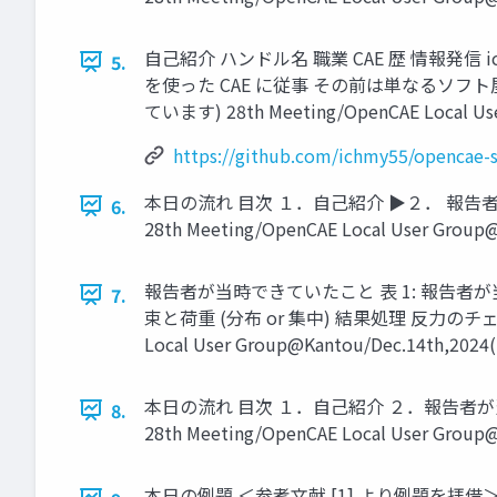
自己紹介 ハンドル名 職業 CAE 歴 情報発
5.
を使った CAE に従事 その前は単なるソフト屋でした
ています) 28th Meeting/OpenCAE Local User 
https://github.com/ichmy55/opencae-s
本日の流れ 目次 １．自己紹介 ▶２． 報
6.
28th Meeting/OpenCAE Local User Group@K
報告者が当時できていたこと 表 1: 報告者が
7.
束と荷重 (分布 or 集中) 結果処理 反力のチ
Local User Group@Kantou/Dec.14th,2024(ic
本日の流れ 目次 １．自己紹介 ２．報告者
8.
28th Meeting/OpenCAE Local User Group@K
本日の例題 ＜参考文献 [1] より例題を拝借＞ 