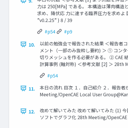
9.
力は 250[MPa] である。 本構造は薄肉構
求め、降伏応 力に達する臨界圧力を求めよ 図 1: 本日の例題
”v0.2.25” ) 8 / 39
#p54
#p9
以前の勉強会で報告された結果 ＜報告者コメント＞ 
10.
メント（一部のみ抜粋し要約) ＞ ① コン
切りメッシュを作る必要がある。 ② CAE
計算事例 (軸対称) ＜参考文献 [2] ＞ 28th Meeting
#p54
本日の流れ 目次 １．自己紹介 ２．報告者
11.
Meeting/OpenCAE Local User Group@Kanto
改めて解いてみた 改めて解いてみた (1) 今回
12.
ソフトでグラフ化 28th Meeting/OpenCAE Local