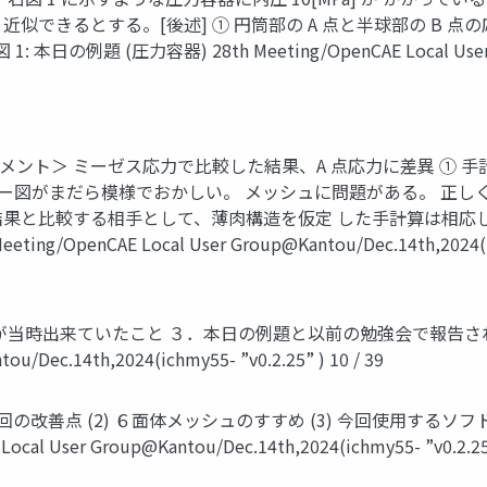
造と近似できるとする。[後述] ① 円筒部の A 点と半球部の B 点
 (圧力容器) 28th Meeting/OpenCAE Local User Grou
ミーゼス応力で比較した結果、A 点応力に差異 ① 手計算 = 52 [MP
ター図がまだら模様でおかしい。 メッシュに問題がある。 正し
 結果と比較する相手として、薄肉構造を仮定 した手計算は相応しく
/OpenCAE Local User Group@Kantou/Dec.14th,2024(ichm
が当時出来ていたこと ３．本日の例題と以前の勉強会で報告された
u/Dec.14th,2024(ichmy55- ”v0.2.25” ) 10 / 39
の改善点 (2) ６面体メッシュのすすめ (3) 今回使用するソフト (
 User Group@Kantou/Dec.14th,2024(ichmy55- ”v0.2.25” 