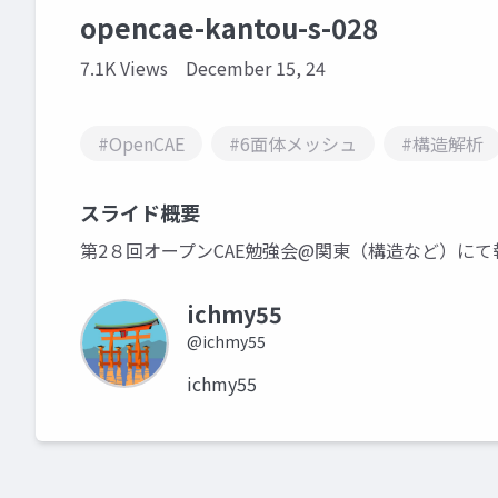
opencae-kantou-s-028
7.1K Views
December 15, 24
#OpenCAE
#6面体メッシュ
#構造解析
スライド概要
第2８回オープンCAE勉強会@関東（構造など）に
ichmy55
@ichmy55
ichmy55