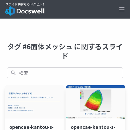
Ope
タグ #6面体メッシュ に関するスライ
ド
検索
opencae-kantou-s-
opencae-kantou-s-