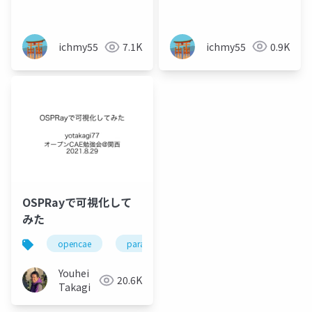
ichmy55
0.9K
ichmy55
7.1K
OSPRayで可視化して
みた
opencae
paraview
ospray
Youhei
20.6K
Takagi