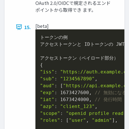
OAuth 2.0/OIDCで規定されるエンド
ポイントから取得でき ます。
[beta]
15.
トークンの例

アクセストークンと IDトークンの JWT
アクセストークン（ペイロード部分）

"iss"
: 
"https://auth.example.c
"sub"
: 
"1234567890"
"aud"
: [
"https://api.example.c
"exp"
: 
1673427600
, 
// 無効になる
"iat"
: 
1673424000
, 
// 発行時間
"azp"
: 
"client_123"
"scope"
: 
"openid profile read:
"roles"
: [
"user"
, 
"admin"
],
