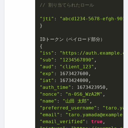
// 割り当てられたロール
"jti"
: 
"abcd1234-5678-efgh-901
}

IDトークン（ペイロード部分）

"iss"
: 
"https://auth.example.c
"sub"
: 
"1234567890"
"aud"
: 
"client_123"
"exp"
: 
1673427600
"iat"
: 
1673424000
"auth_time"
: 
1673423950
"nonce"
: 
"n-0S6_WzA2M"
"name"
: 
"山田 太郎"
"preferred_username"
: 
"taro.ya
"email"
: 
"taro.yamada@example.
"email_verified"
: 
true