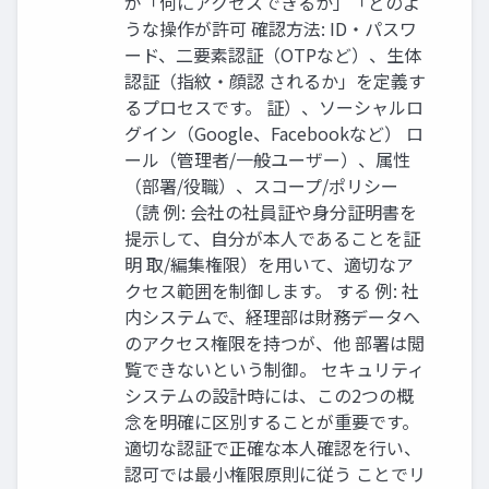
が「何にアクセスできるか」「どのよ
うな操作が許可 確認方法: ID・パスワ
ード、二要素認証（OTPなど）、生体
認証（指紋・顔認 されるか」を定義す
るプロセスです。 証）、ソーシャルロ
グイン（Google、Facebookなど） ロ
ール（管理者/一般ユーザー）、属性
（部署/役職）、スコープ/ポリシー
（読 例: 会社の社員証や身分証明書を
提示して、自分が本人であることを証
明 取/編集権限）を用いて、適切なア
クセス範囲を制御します。 する 例: 社
内システムで、経理部は財務データへ
のアクセス権限を持つが、他 部署は閲
覧できないという制御。 セキュリティ
システムの設計時には、この2つの概
念を明確に区別することが重要です。
適切な認証で正確な本人確認を行い、
認可では最小権限原則に従う ことでリ