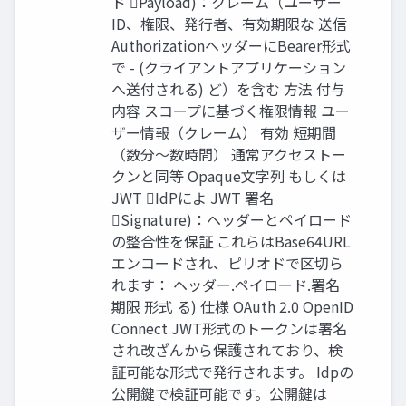
ド Payload)：クレーム（ユーザー
ID、権限、発行者、有効期限な 送信
AuthorizationヘッダーにBearer形式
で - (クライアントアプリケーション
へ送付される) ど）を含む 方法 付与
内容 スコープに基づく権限情報 ユー
ザー情報（クレーム） 有効 短期間
（数分～数時間） 通常アクセストー
クンと同等 Opaque文字列 もしくは
JWT IdPによ JWT 署名
Signature)：ヘッダーとペイロード
の整合性を保証 これらはBase64URL
エンコードされ、ピリオドで区切ら
れます： ヘッダー.ペイロード.署名
期限 形式 る) 仕様 OAuth 2.0 OpenID
Connect JWT形式のトークンは署名
され改ざんから保護されており、検
証可能な形式で発行されます。 Idpの
公開鍵で検証可能です。公開鍵は