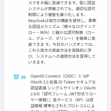
スクを大幅に低減できます。仮に認証
システムが突破されても、適切な認可
制限により被害を最小化します。
Keycloakは両方の機能を提供し、柔軟
な認証メカニズム（様々なログインフ
ロー・MFA）と細かな認可制御（ロー
ル、グループ、ポリシー）を簡単に実
装できま す。今日のハンズオンでは、
これら両方の実装方法を実践的に学
び、システムへの適用方法を習得して
いきます。
OpenID Connect（OIDC）と IdP
10.
OAuth 2.0 拡張 ID Token セキュアな
認証委譲 シングルサインオン OAuth
2.0の「認可フレーム JWT形式でユー
ザー情報(こ 各サービス（RP）は認
証情報 標準化されたプロトコルによ