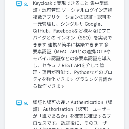
Keycloakで実現できること 集中型認
8.
証・認可管理 ソーシャルログイン連携
複数アプリケーションの認証・認可を
一元管理し、シングルサ Google、
GitHub、Facebookなど様々なIDプロ
バイダとの インオン（SSO）を実現で
きます 連携が簡単に構築できます 多
要素認証（MFA） APIとの連携 OTPや
モバイル認証などの多要素認証を導入
し、セキュリ REST APIを介して管
理・運用が可能で、Pythonなどのプロ
ティを強化できます グラミング言語か
ら操作できます
認証と認可の違い Authentication（認
9.
証） Authorization（認可） ユーザー
が「誰であるか」を確実に確認するプ
ロセスです。 認証後に、そのユーザー