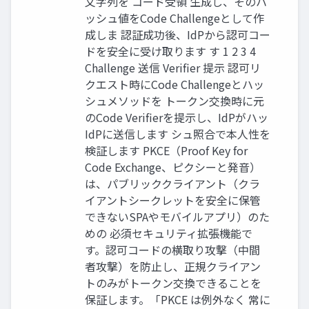
文字列を コード受領 生成し、そのハ
ッシュ値をCode Challengeとして作
成しま 認証成功後、IdPから認可コー
ドを安全に受け取ります す 1 2 3 4
Challenge 送信 Veriﬁer 提示 認可リ
クエスト時にCode Challengeとハッ
シュメソッドを トークン交換時に元
のCode Verifierを提示し、IdPがハッ
IdPに送信します シュ照合で本人性を
検証します PKCE（Proof Key for
Code Exchange、ピクシーと発音）
は、パブリッククライアント（クラ
イアントシークレットを安全に保管
できないSPAやモバイルアプリ）のた
めの 必須セキュリティ拡張機能で
す。認可コードの横取り攻撃（中間
者攻撃）を防止し、正規クライアン
トのみがトークン交換できることを
保証します。「PKCE は例外なく 常に