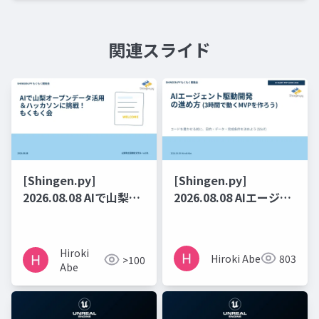
関連スライド
[Shingen.py]
[Shingen.py]
2026.08.08 AIで山梨オ
2026.08.08 AIエージェ
ープンデータ活用＆ハ
ント駆動開発の進め方
ッカソンに挑戦！もく
(3時間で動くMVPを作
もく会
ろう)
Hiroki
Hiroki Abe
803
>100
Abe