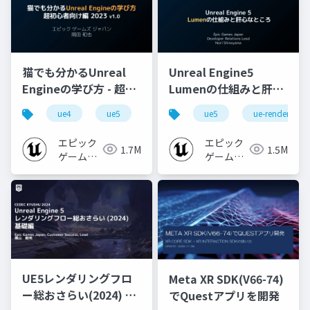
猫でも分かるUnreal
Unreal Engine5
Engineの学び方 - 超初
Lumenの仕組みと肝心
心者向け編 - 2023 v1.0
なところ
ue4
ue5
ue-beginner
ue5
ue-rendering
エピック
エピック
1.7M
1.5M
ゲームズ
ゲームズ
ジャパン
ジャパン
UE5レンダリングフロ
Meta XR SDK(V66-74)
ー総おさらい(2024) 基
でQuestアプリを開発