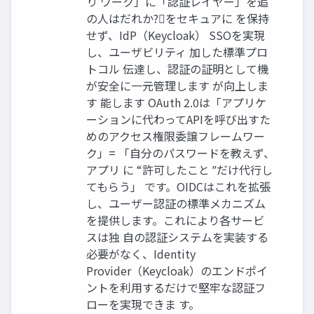
り ワーク」に「認証レイヤー」を追
の人はだれか?をセキュアに を保持
せず、IdP（Keycloak） SSOを実現
し、ユーザビリティ 加した標準プロ
トコル 伝達し、認証の証明として機
が安全に一元管理します が向上しま
す 能します OAuth 2.0は「アプリケ
ーションに代わってAPIを呼び出すた
めのアクセス権限委譲フレームワー
ク」= 「自分のパスワードを教えず、
アプリ に “許可したこと ˮだけ代行し
てもらう」 です。OIDCはこれを拡張
し、ユーザー認証の標準メカニズム
を提供します。これにより各サービ
スは独 自の認証システムを実装する
必要がなく、Identity
Provider（Keycloak）のエンドポイ
ントを利用するだけで堅牢な認証フ
ローを実現できま す。